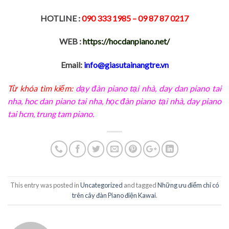
HOTLINE :
090 333 1985
– 09 87 87 0217
WEB :
https://hocdanpiano.net/
Email:
info@giasutainangtre.vn
Từ khóa tìm kiếm:
dạy đàn piano tại nhà
,
day dan piano tai
nha
,
hoc dan piano tai nha
,
học đàn piano tại nhà, day piano
tai hcm
,
trung tam piano
.
This entry was posted in
Uncategorized
and tagged
Những ưu điểm chỉ có
trên cây đàn Piano điện Kawai
.