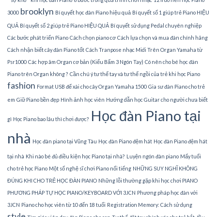
brooklyn
3000
Bí quyết học đàn Piano hiệu quả
Bí quyết số 1 giúp trẻ Piano HIỆU
QUẢ
Bí quyết số 2 giúp trẻ Piano HIỆU QUẢ
Bí quyết sử dụng Pedal chuyên nghiệp
Các bước phát triển Piano
Cách chọn piano cơ
Cách lựa chọn và mua đàn chính hãng
Cách nhận biết cây đàn Piano tốt
Cách Tranpose nhạc Midi Trên Organ Yamaha từ
Psr1000
Các hợp âm Organ cơ bản (Kiểu Bấm 3 Ngón Tay)
Có nên cho bé học đàn
Piano trên Organ không ?
Cần chú ý tư thế tay và tư thế ngồi của trẻ khi học Piano
fashion
Format USB để xài cho cây Organ Yamaha 1500
Gia sư đàn Piano cho trẻ
em
Giữ Piano bền đẹp
Hình ảnh học viên
Hướng dẫn học Guitar cho người chưa biết
Học đàn Piano tại
gì
Học Piano bao lâu thì chơi được?
nhà
Học đàn piano tại Vũng Tàu
Học đàn Piano đệm hát
Học đàn Piano đệm hát
tại nhà
Khi nào bé đủ điều kiện học Piano tại nhà?
Luyện ngón đàn piano
Mấy tuổi
cho trẻ học Piano
Một số nghệ sĩ chơi Piano nổi tiếng
NHỮNG SUY NGHĨ KHÔNG
ĐÚNG KHI CHO TRẺ HỌC ĐÀN PIANO
Những lỗi thường gặp khi học chơi PIANO
PHƯƠNG PHÁP TỰ HỌC PIANO/KEYBOARD VỚI 3JCN
Phương pháp học đàn với
3JCN
Piano cho học viên từ 10 đến 18 tuổi
Registration Memory: Cách sử dụng
style