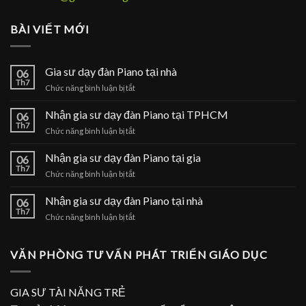
BÀI VIẾT MỚI
Gia sư dạy đàn Piano tại nhà
06
Th7
ở
Chức năng bình luận bị tắt
Gia
sư
Nhận gia sư dạy đàn Piano tại TPHCM
06
dạy
Th7
ở
Chức năng bình luận bị tắt
đàn
Nhận
Piano
gia
Nhận gia sư dạy đàn Piano tại gia
tại
06
sư
Th7
nhà
ở
Chức năng bình luận bị tắt
dạy
Nhận
đàn
gia
Nhận gia sư dạy đàn Piano tại nhà
Piano
06
sư
Th7
tại
ở
Chức năng bình luận bị tắt
dạy
TPHCM
Nhận
đàn
gia
Piano
sư
VĂN PHÒNG TƯ VẤN PHÁT TRIỂN GIÁO DỤC
tại
dạy
gia
đàn
Piano
GIA SƯ TÀI NĂNG TRẺ
tại