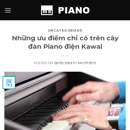
Skip
to
content
UNCATEGORIZED
Những ưu điểm chỉ có trên cây
đàn Piano điện Kawai
POSTED ON
02/01/2018
BY
MUOT0575
02
Th1