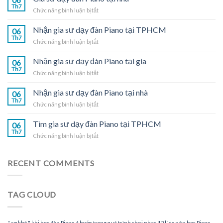
Th7
ở
Chức năng bình luận bị tắt
Gia
sư
Nhận gia sư dạy đàn Piano tại TPHCM
06
dạy
Th7
ở
Chức năng bình luận bị tắt
đàn
Nhận
Piano
gia
Nhận gia sư dạy đàn Piano tại gia
tại
06
sư
Th7
nhà
ở
Chức năng bình luận bị tắt
dạy
Nhận
đàn
gia
Nhận gia sư dạy đàn Piano tại nhà
Piano
06
sư
Th7
tại
ở
Chức năng bình luận bị tắt
dạy
TPHCM
Nhận
đàn
gia
Tìm gia sư dạy đàn Piano tại TPHCM
Piano
06
sư
Th7
tại
ở
Chức năng bình luận bị tắt
dạy
gia
Tìm
đàn
gia
Piano
sư
RECENT COMMENTS
tại
dạy
nhà
đàn
Piano
TAG CLOUD
tại
TPHCM
" sợ khó " khi học đàn Piano
6 bước trong quá trình chơi nhạc
12 lí do nên học Piano