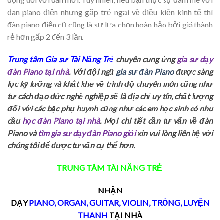
đan piano điện nhưng gặp trở ngại về điều kiện kinh tế thì
đàn piano điện cũ cũng là sự lựa chọn hoàn hảo bởi giá thành
rẻ hơn gấp 2 đến 3 lần.
Trung tâm Gia sư Tài Năng Trẻ
chuyên cung ứng
gia sư dạy
đàn Piano tại nhà
. Với đội ngũ
gia sư đàn Piano
được sàng
lọc kỹ lưỡng và khắt khe về trình độ chuyên môn cũng như
tư cách đạo đức nghề nghiệp sẽ là địa chỉ uy tín, chất lượng
đối với các bậc phụ huynh cũng như các em học sinh có nhu
cầu
học đàn Piano tại nhà
. Mọi chi tiết cần tư vấn về đàn
Piano và
tìm gia sư dạy đàn Piano giỏi
xin vui lòng liên hệ với
chúng tôi để được tư vấn cụ thể hơn.
TRUNG TÂM TÀI NĂNG TRẺ
NHẬN
DẠY
PIANO
,
ORGAN
,
GUITAR
,
VIOLIN
,
TRỐNG
,
LUYỆN
THANH
TẠI NHÀ