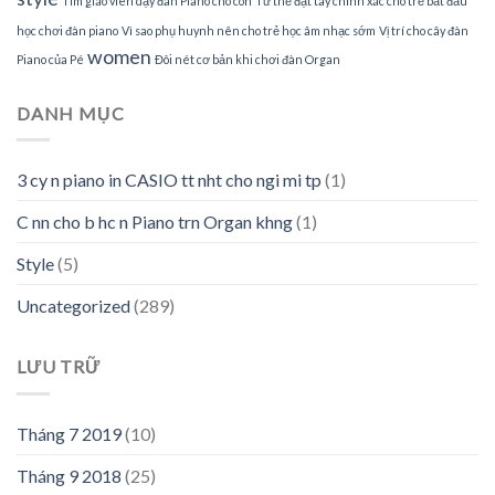
Tìm giáo viên dạy đàn Piano cho con
Tư thế đặt tay chính xác cho trẻ bắt đầu
học chơi đàn piano
Vì sao phụ huynh nên cho trẻ học âm nhạc sớm
Vị trí cho cây đàn
women
Piano của Pé
Đôi nét cơ bản khi chơi đàn Organ
DANH MỤC
3 cy n piano in CASIO tt nht cho ngi mi tp
(1)
C nn cho b hc n Piano trn Organ khng
(1)
Style
(5)
Uncategorized
(289)
LƯU TRỮ
Tháng 7 2019
(10)
Tháng 9 2018
(25)