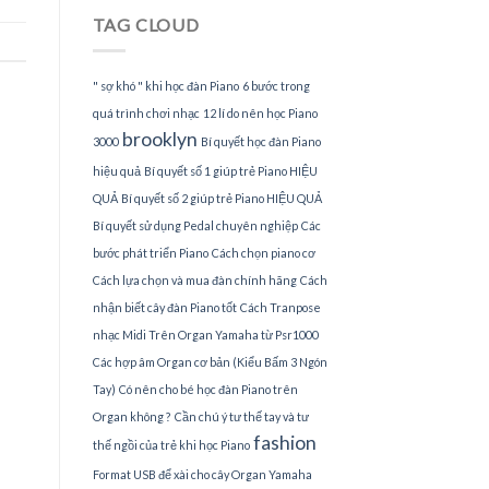
Piano
TAG CLOUD
tại
TPHCM
" sợ khó " khi học đàn Piano
6 bước trong
quá trình chơi nhạc
12 lí do nên học Piano
brooklyn
3000
Bí quyết học đàn Piano
hiệu quả
Bí quyết số 1 giúp trẻ Piano HIỆU
QUẢ
Bí quyết số 2 giúp trẻ Piano HIỆU QUẢ
Bí quyết sử dụng Pedal chuyên nghiệp
Các
bước phát triển Piano
Cách chọn piano cơ
Cách lựa chọn và mua đàn chính hãng
Cách
nhận biết cây đàn Piano tốt
Cách Tranpose
nhạc Midi Trên Organ Yamaha từ Psr1000
Các hợp âm Organ cơ bản (Kiểu Bấm 3 Ngón
Tay)
Có nên cho bé học đàn Piano trên
Organ không ?
Cần chú ý tư thế tay và tư
fashion
thế ngồi của trẻ khi học Piano
Format USB để xài cho cây Organ Yamaha