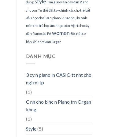
style
dụng
Tìm giáo viên dạy đàn Piano
cho con
Tư thế đặt tay chính xác cho trẻ bắt
đầu học chơi đàn piano
Vì sao phụ huynh
nên cho trẻ học âm nhạc sớm
Vị trí cho cây
women
đàn Piano của Pé
Đôi nét cơ
bản khi chơi đàn Organ
DANH MỤC
3 cy n piano in CASIO tt nht cho
ngi mi tp
(1)
C nn cho b hc n Piano trn Organ
khng
(1)
Style
(5)