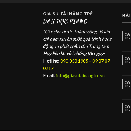
GIA SƯ
TÀI NĂNG TRẺ
BÀI
DẠY HỌC PIANO
“Giữ chữ tín để thành công” là kim
06
chỉ nam xuyên suốt quá trình hoạt
Th7
động và phát triển của Trung tâm
Hãy liên hệ với chúng tôi ngay:
06
Hotline:
090 333 1985 – 09 87 87
Th7
0217
Email:
info@giasutainangtre.vn
06
Th7
06
Th7