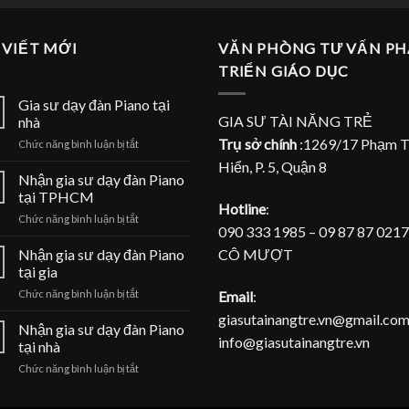
 VIẾT MỚI
VĂN PHÒNG TƯ VẤN PH
TRIỂN GIÁO DỤC
Gia sư dạy đàn Piano tại
GIA SƯ TÀI NĂNG TRẺ
nhà
Trụ sở chính
:1269/17 Phạm 
ở
Chức năng bình luận bị tắt
Gia
Hiển, P. 5, Quận 8
sư
Nhận gia sư dạy đàn Piano
dạy
tại TPHCM
đàn
Hotline
:
ở
Chức năng bình luận bị tắt
Piano
090 333 1985 – 09 87 87 0217
Nhận
tại
gia
CÔ MƯỢT
Nhận gia sư dạy đàn Piano
nhà
sư
tại gia
dạy
ở
Email
:
Chức năng bình luận bị tắt
đàn
Nhận
Piano
giasutainangtre.vn@gmail.com
gia
Nhận gia sư dạy đàn Piano
tại
info@giasutainangtre.vn
sư
TPHCM
tại nhà
dạy
ở
Chức năng bình luận bị tắt
đàn
Nhận
Piano
gia
tại