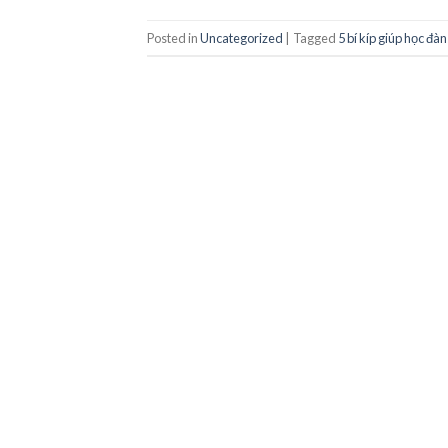
Posted in
Uncategorized
|
Tagged
5 bí kíp giúp học đà