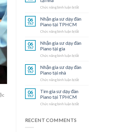
tại nhà
ở
Chức năng bình luận bị tắt
Gia
sư
Nhận gia sư dạy đàn
06
dạy
Th7
Piano tại TPHCM
đàn
ở
Chức năng bình luận bị tắt
Piano
Nhận
tại
gia
Nhận gia sư dạy đàn
nhà
06
sư
Th7
Piano tại gia
dạy
ở
Chức năng bình luận bị tắt
đàn
Nhận
Piano
gia
Nhận gia sư dạy đàn
tại
06
sư
TPHCM
Th7
Piano tại nhà
dạy
ở
Chức năng bình luận bị tắt
đàn
Nhận
Piano
gia
Tìm gia sư dạy đàn
tại
06
iệc
sư
gia
Th7
Piano tại TPHCM
dạy
ở
Chức năng bình luận bị tắt
đàn
Tìm
Piano
gia
tại
sư
RECENT COMMENTS
nhà
dạy
đàn