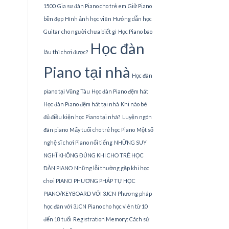
1500
Gia sư đàn Piano cho trẻ em
Giữ Piano
bền đẹp
Hình ảnh học viên
Hướng dẫn học
Guitar cho người chưa biết gì
Học Piano bao
Học đàn
lâu thì chơi được?
Piano tại nhà
Học đàn
piano tại Vũng Tàu
Học đàn Piano đệm hát
Học đàn Piano đệm hát tại nhà
Khi nào bé
đủ điều kiện học Piano tại nhà?
Luyện ngón
đàn piano
Mấy tuổi cho trẻ học Piano
Một số
nghệ sĩ chơi Piano nổi tiếng
NHỮNG SUY
NGHĨ KHÔNG ĐÚNG KHI CHO TRẺ HỌC
ĐÀN PIANO
Những lỗi thường gặp khi học
chơi PIANO
PHƯƠNG PHÁP TỰ HỌC
PIANO/KEYBOARD VỚI 3JCN
Phương pháp
học đàn với 3JCN
Piano cho học viên từ 10
đến 18 tuổi
Registration Memory: Cách sử