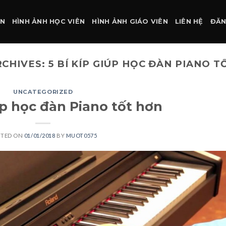
ÀN
HÌNH ẢNH HỌC VIÊN
HÌNH ẢNH GIÁO VIÊN
LIÊN HỆ
ĐĂN
RCHIVES:
5 BÍ KÍP GIÚP HỌC ĐÀN PIANO 
UNCATEGORIZED
úp học đàn Piano tốt hơn
STED ON
01/01/2018
BY
MUOT0575