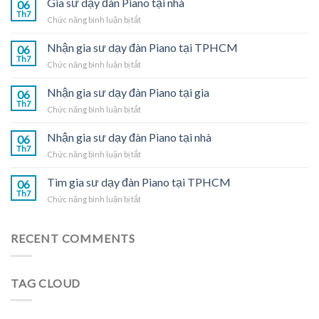
Gia sư dạy đàn Piano tại nhà
06
Th7
ở
Chức năng bình luận bị tắt
Gia
sư
Nhận gia sư dạy đàn Piano tại TPHCM
06
dạy
Th7
ở
Chức năng bình luận bị tắt
đàn
Nhận
Piano
gia
Nhận gia sư dạy đàn Piano tại gia
tại
06
sư
Th7
nhà
ở
Chức năng bình luận bị tắt
dạy
Nhận
đàn
gia
Nhận gia sư dạy đàn Piano tại nhà
Piano
06
sư
Th7
tại
ở
Chức năng bình luận bị tắt
dạy
TPHCM
Nhận
đàn
gia
Tìm gia sư dạy đàn Piano tại TPHCM
Piano
06
sư
Th7
tại
ở
Chức năng bình luận bị tắt
dạy
gia
Tìm
đàn
gia
Piano
sư
RECENT COMMENTS
tại
dạy
nhà
đàn
Piano
TAG CLOUD
tại
TPHCM