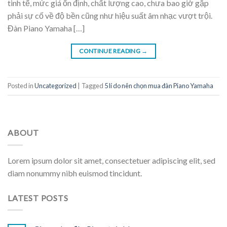
tinh tế, mức giá ổn định, chất lượng cao, chưa bao giờ gặp
phải sự cố về độ bền cũng như hiệu suất âm nhạc vượt trội.
Đàn Piano Yamaha […]
CONTINUE READING
→
Posted in
Uncategorized
|
Tagged
5 lí do nên chọn mua đàn Piano Yamaha
ABOUT
Lorem ipsum dolor sit amet, consectetuer adipiscing elit, sed
diam nonummy nibh euismod tincidunt.
LATEST POSTS