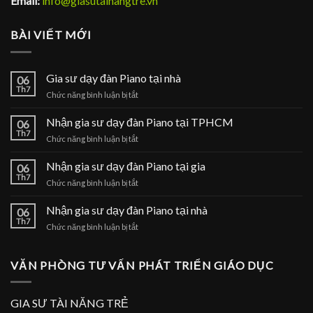
Email:
info@giasutainangtre.vn
BÀI VIẾT MỚI
Gia sư dạy đàn Piano tại nhà
06
Th7
ở
Chức năng bình luận bị tắt
Gia
sư
Nhận gia sư dạy đàn Piano tại TPHCM
06
dạy
Th7
ở
Chức năng bình luận bị tắt
đàn
Nhận
Piano
gia
Nhận gia sư dạy đàn Piano tại gia
tại
06
sư
Th7
nhà
ở
Chức năng bình luận bị tắt
dạy
Nhận
đàn
gia
Nhận gia sư dạy đàn Piano tại nhà
Piano
06
sư
Th7
tại
ở
Chức năng bình luận bị tắt
dạy
TPHCM
Nhận
đàn
gia
Piano
sư
VĂN PHÒNG TƯ VẤN PHÁT TRIỂN GIÁO DỤC
tại
dạy
gia
đàn
Piano
GIA SƯ TÀI NĂNG TRẺ
tại