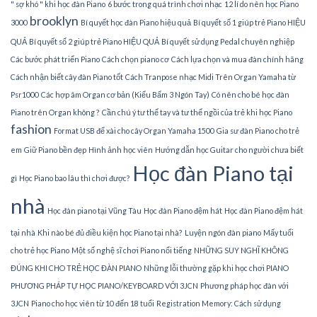
" sợ khó " khi học đàn Piano
6 bước trong quá trình chơi nhạc
12 lí do nên học Piano
brooklyn
3000
Bí quyết học đàn Piano hiệu quả
Bí quyết số 1 giúp trẻ Piano HIỆU
QUẢ
Bí quyết số 2 giúp trẻ Piano HIỆU QUẢ
Bí quyết sử dụng Pedal chuyên nghiệp
Các bước phát triển Piano
Cách chọn piano cơ
Cách lựa chọn và mua đàn chính hãng
Cách nhận biết cây đàn Piano tốt
Cách Tranpose nhạc Midi Trên Organ Yamaha từ
Psr1000
Các hợp âm Organ cơ bản (Kiểu Bấm 3 Ngón Tay)
Có nên cho bé học đàn
Piano trên Organ không ?
Cần chú ý tư thế tay và tư thế ngồi của trẻ khi học Piano
fashion
Format USB để xài cho cây Organ Yamaha 1500
Gia sư đàn Piano cho trẻ
em
Giữ Piano bền đẹp
Hình ảnh học viên
Hướng dẫn học Guitar cho người chưa biết
Học đàn Piano tại
gì
Học Piano bao lâu thì chơi được?
nhà
Học đàn piano tại Vũng Tàu
Học đàn Piano đệm hát
Học đàn Piano đệm hát
tại nhà
Khi nào bé đủ điều kiện học Piano tại nhà?
Luyện ngón đàn piano
Mấy tuổi
cho trẻ học Piano
Một số nghệ sĩ chơi Piano nổi tiếng
NHỮNG SUY NGHĨ KHÔNG
ĐÚNG KHI CHO TRẺ HỌC ĐÀN PIANO
Những lỗi thường gặp khi học chơi PIANO
PHƯƠNG PHÁP TỰ HỌC PIANO/KEYBOARD VỚI 3JCN
Phương pháp học đàn với
3JCN
Piano cho học viên từ 10 đến 18 tuổi
Registration Memory: Cách sử dụng