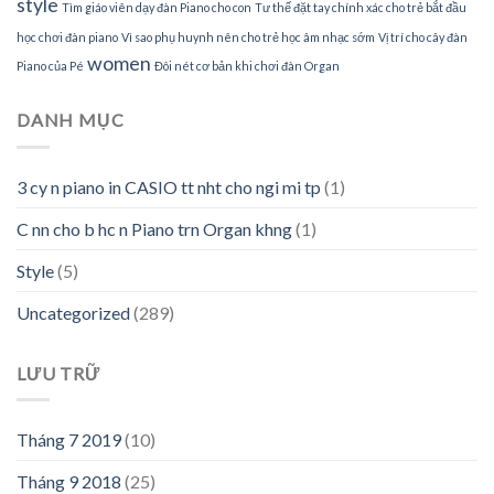
style
Tìm giáo viên dạy đàn Piano cho con
Tư thế đặt tay chính xác cho trẻ bắt đầu
học chơi đàn piano
Vì sao phụ huynh nên cho trẻ học âm nhạc sớm
Vị trí cho cây đàn
women
Piano của Pé
Đôi nét cơ bản khi chơi đàn Organ
DANH MỤC
3 cy n piano in CASIO tt nht cho ngi mi tp
(1)
C nn cho b hc n Piano trn Organ khng
(1)
Style
(5)
Uncategorized
(289)
LƯU TRỮ
Tháng 7 2019
(10)
Tháng 9 2018
(25)