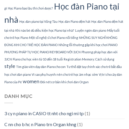
Học đàn Piano tại
gì
Học Piano bao lâu thì chơi được?
nhà
Học đàn piano tại Vũng Tàu
Học đàn Piano đệm hát
Học đàn Piano đệm hát
tại nhà
Khi nào bé đủ điều kiện học Piano tại nhà?
Luyện ngón đàn piano
Mấy tuổi
cho trẻ học Piano
Một số nghệ sĩ chơi Piano nổi tiếng
NHỮNG SUY NGHĨ KHÔNG
ĐÚNG KHI CHO TRẺ HỌC ĐÀN PIANO
Những lỗi thường gặp khi học chơi PIANO
PHƯƠNG PHÁP TỰ HỌC PIANO/KEYBOARD VỚI 3JCN
Phương pháp học đàn với
3JCN
Piano cho học viên từ 10 đến 18 tuổi
Registration Memory: Cách sử dụng
style
Tìm giáo viên dạy đàn Piano cho con
Tư thế đặt tay chính xác cho trẻ bắt đầu
học chơi đàn piano
Vì sao phụ huynh nên cho trẻ học âm nhạc sớm
Vị trí cho cây đàn
women
Piano của Pé
Đôi nét cơ bản khi chơi đàn Organ
DANH MỤC
3 cy n piano in CASIO tt nht cho ngi mi tp
(1)
C nn cho b hc n Piano trn Organ khng
(1)