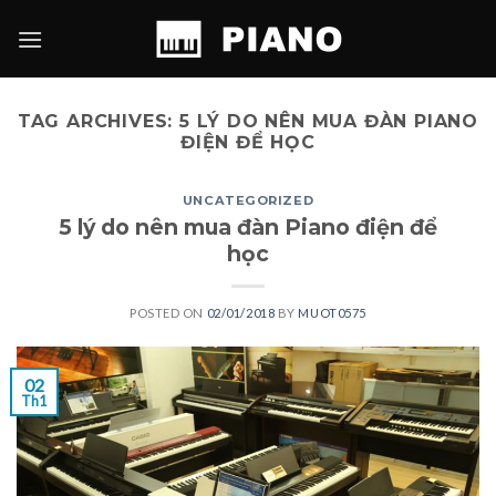
Skip
to
content
TAG ARCHIVES:
5 LÝ DO NÊN MUA ĐÀN PIANO
ĐIỆN ĐỂ HỌC
UNCATEGORIZED
5 lý do nên mua đàn Piano điện để
học
POSTED ON
02/01/2018
BY
MUOT0575
02
Th1