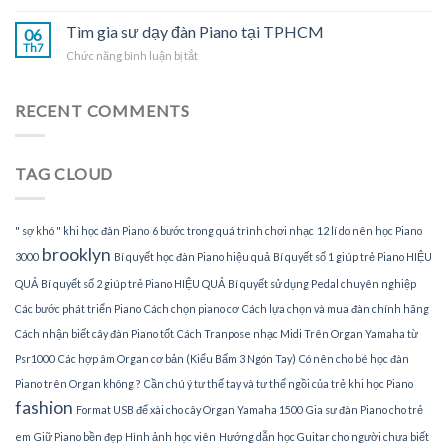
TPHCM
Nhận
đàn
gia
Tìm gia sư dạy đàn Piano tại TPHCM
Piano
06
sư
Th7
tại
ở
Chức năng bình luận bị tắt
dạy
gia
Tìm
đàn
gia
Piano
sư
RECENT COMMENTS
tại
dạy
nhà
đàn
Piano
TAG CLOUD
tại
TPHCM
" sợ khó " khi học đàn Piano
6 bước trong quá trình chơi nhạc
12 lí do nên học Piano
brooklyn
3000
Bí quyết học đàn Piano hiệu quả
Bí quyết số 1 giúp trẻ Piano HIỆU
QUẢ
Bí quyết số 2 giúp trẻ Piano HIỆU QUẢ
Bí quyết sử dụng Pedal chuyên nghiệp
Các bước phát triển Piano
Cách chọn piano cơ
Cách lựa chọn và mua đàn chính hãng
Cách nhận biết cây đàn Piano tốt
Cách Tranpose nhạc Midi Trên Organ Yamaha từ
Psr1000
Các hợp âm Organ cơ bản (Kiểu Bấm 3 Ngón Tay)
Có nên cho bé học đàn
Piano trên Organ không ?
Cần chú ý tư thế tay và tư thế ngồi của trẻ khi học Piano
fashion
Format USB để xài cho cây Organ Yamaha 1500
Gia sư đàn Piano cho trẻ
em
Giữ Piano bền đẹp
Hình ảnh học viên
Hướng dẫn học Guitar cho người chưa biết