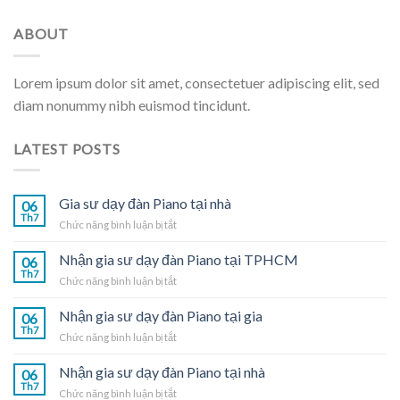
ABOUT
Lorem ipsum dolor sit amet, consectetuer adipiscing elit, sed
diam nonummy nibh euismod tincidunt.
LATEST POSTS
Gia sư dạy đàn Piano tại nhà
06
Th7
ở
Chức năng bình luận bị tắt
Gia
sư
Nhận gia sư dạy đàn Piano tại TPHCM
06
dạy
Th7
ở
Chức năng bình luận bị tắt
đàn
Nhận
Piano
gia
Nhận gia sư dạy đàn Piano tại gia
tại
06
sư
Th7
nhà
ở
Chức năng bình luận bị tắt
dạy
Nhận
đàn
gia
Nhận gia sư dạy đàn Piano tại nhà
Piano
06
sư
Th7
tại
ở
Chức năng bình luận bị tắt
dạy