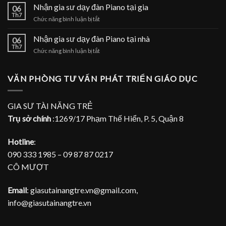
gia
Nhận gia sư dạy đàn Piano tại gia
tại
06
sư
Th7
nhà
ở
Chức năng bình luận bị tắt
dạy
Nhận
đàn
gia
Nhận gia sư dạy đàn Piano tại nhà
Piano
06
sư
Th7
tại
ở
Chức năng bình luận bị tắt
dạy
TPHCM
Nhận
đàn
gia
Piano
sư
VĂN PHÒNG TƯ VẤN PHÁT TRIỂN GIÁO DỤC
tại
dạy
gia
đàn
Piano
GIA SƯ TÀI NĂNG TRẺ
tại
Trụ sở chính
:1269/17 Phạm Thế Hiển, P. 5, Quận 8
nhà
Hotline
:
090 333 1985 – 09 87 87 0217
CÔ MƯỢT
Email
: giasutainangtre.vn@gmail.com,
info@giasutainangtre.vn