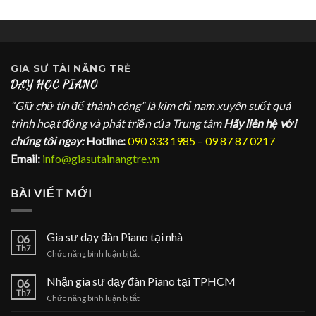
GIA SƯ
TÀI NĂNG TRẺ
DẠY HỌC PIANO
“Giữ chữ tín để thành công” là kim chỉ nam xuyên suốt quá
trình hoạt động và phát triển của Trung tâm
Hãy liên hệ với
chúng tôi ngay:
Hotline:
090 333 1985 – 09 87 87 0217
Email:
info@giasutainangtre.vn
BÀI VIẾT MỚI
Gia sư dạy đàn Piano tại nhà
06
Th7
ở
Chức năng bình luận bị tắt
Gia
sư
Nhận gia sư dạy đàn Piano tại TPHCM
06
dạy
Th7
ở
Chức năng bình luận bị tắt
đàn
Nhận
Piano