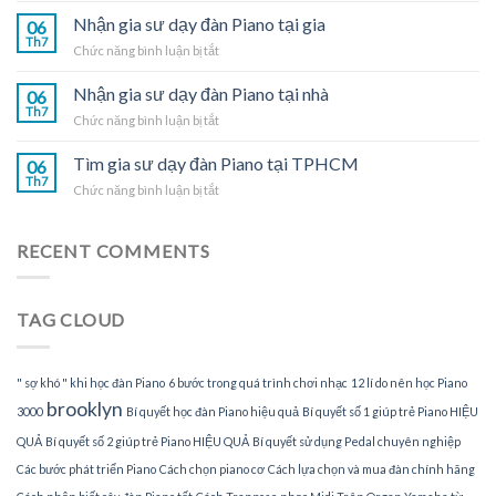
Piano
gia
Nhận gia sư dạy đàn Piano tại gia
tại
06
sư
Th7
nhà
ở
Chức năng bình luận bị tắt
dạy
Nhận
đàn
gia
Nhận gia sư dạy đàn Piano tại nhà
Piano
06
sư
Th7
tại
ở
Chức năng bình luận bị tắt
dạy
TPHCM
Nhận
đàn
gia
Tìm gia sư dạy đàn Piano tại TPHCM
Piano
06
sư
Th7
tại
ở
Chức năng bình luận bị tắt
dạy
gia
Tìm
đàn
gia
Piano
sư
RECENT COMMENTS
tại
dạy
nhà
đàn
Piano
TAG CLOUD
tại
TPHCM
" sợ khó " khi học đàn Piano
6 bước trong quá trình chơi nhạc
12 lí do nên học Piano
brooklyn
3000
Bí quyết học đàn Piano hiệu quả
Bí quyết số 1 giúp trẻ Piano HIỆU
QUẢ
Bí quyết số 2 giúp trẻ Piano HIỆU QUẢ
Bí quyết sử dụng Pedal chuyên nghiệp
Các bước phát triển Piano
Cách chọn piano cơ
Cách lựa chọn và mua đàn chính hãng