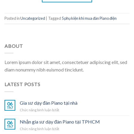
Posted in
Uncategorized
|
Tagged
5 phụ kiện khi mua đàn Piano điện
ABOUT
Lorem ipsum dolor sit amet, consectetuer adipiscing elit, sed
diam nonummy nibh euismod tincidunt.
LATEST POSTS
Gia sư dạy đàn Piano tại nhà
06
Th7
ở
Chức năng bình luận bị tắt
Gia
sư
Nhận gia sư dạy đàn Piano tại TPHCM
06
dạy
Th7
ở
Chức năng bình luận bị tắt
đàn
Nhận