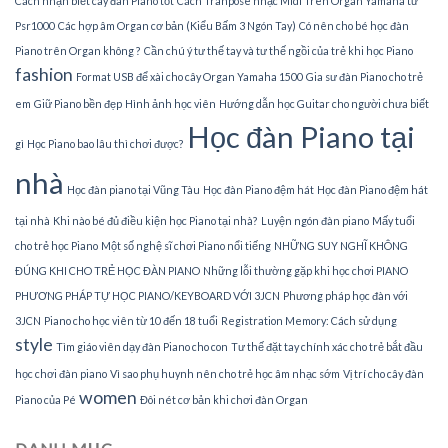
Cách nhận biết cây đàn Piano tốt
Cách Tranpose nhạc Midi Trên Organ Yamaha từ
Psr1000
Các hợp âm Organ cơ bản (Kiểu Bấm 3 Ngón Tay)
Có nên cho bé học đàn
Piano trên Organ không ?
Cần chú ý tư thế tay và tư thế ngồi của trẻ khi học Piano
fashion
Format USB để xài cho cây Organ Yamaha 1500
Gia sư đàn Piano cho trẻ
em
Giữ Piano bền đẹp
Hình ảnh học viên
Hướng dẫn học Guitar cho người chưa biết
Học đàn Piano tại
gì
Học Piano bao lâu thì chơi được?
nhà
Học đàn piano tại Vũng Tàu
Học đàn Piano đệm hát
Học đàn Piano đệm hát
tại nhà
Khi nào bé đủ điều kiện học Piano tại nhà?
Luyện ngón đàn piano
Mấy tuổi
cho trẻ học Piano
Một số nghệ sĩ chơi Piano nổi tiếng
NHỮNG SUY NGHĨ KHÔNG
ĐÚNG KHI CHO TRẺ HỌC ĐÀN PIANO
Những lỗi thường gặp khi học chơi PIANO
PHƯƠNG PHÁP TỰ HỌC PIANO/KEYBOARD VỚI 3JCN
Phương pháp học đàn với
3JCN
Piano cho học viên từ 10 đến 18 tuổi
Registration Memory: Cách sử dụng
style
Tìm giáo viên dạy đàn Piano cho con
Tư thế đặt tay chính xác cho trẻ bắt đầu
học chơi đàn piano
Vì sao phụ huynh nên cho trẻ học âm nhạc sớm
Vị trí cho cây đàn
women
Piano của Pé
Đôi nét cơ bản khi chơi đàn Organ