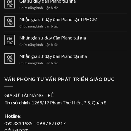
Gia sư dạy đàn Piano tại nhà
06
Th7
ở
Chức năng bình luận bị tắt
Gia
sư
Nhận gia sư dạy đàn Piano tại TPHCM
06
dạy
Th7
ở
Chức năng bình luận bị tắt
đàn
Nhận
Piano
gia
Nhận gia sư dạy đàn Piano tại gia
tại
06
sư
Th7
nhà
ở
Chức năng bình luận bị tắt
dạy
Nhận
đàn
gia
Nhận gia sư dạy đàn Piano tại nhà
Piano
06
sư
Th7
tại
ở
Chức năng bình luận bị tắt
dạy
TPHCM
Nhận
đàn
gia
Piano
sư
VĂN PHÒNG TƯ VẤN PHÁT TRIỂN GIÁO DỤC
tại
dạy
gia
đàn
Piano
GIA SƯ TÀI NĂNG TRẺ
tại
Trụ sở chính
:1269/17 Phạm Thế Hiển, P. 5, Quận 8
nhà
Hotline
:
090 333 1985 – 09 87 87 0217
CÔ MƯỢT