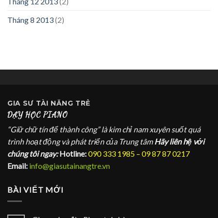
Tháng 12 2013
(2)
Tháng 8 2013
(2)
GIA SƯ
TÀI NĂNG TRẺ
DẠY HỌC PIANO
“Giữ chữ tín để thành công” là kim chỉ nam xuyên suốt quá
trình hoạt động và phát triển của Trung tâm
Hãy liên hệ với
chúng tôi ngay:
Hotline:
090 333 1985 – 09 87 87 0217
Email:
info@giasutainangtre.vn
BÀI VIẾT MỚI