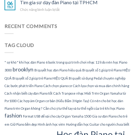
gia
Tìm gia sư dạy đàn Piano tại TPHCM
Piano
06
sư
Th7
tại
ở
Chức năng bình luận bị tắt
dạy
gia
Tìm
đàn
gia
Piano
sư
RECENT COMMENTS
tại
dạy
nhà
đàn
Piano
TAG CLOUD
tại
TPHCM
" sợ khó " khi học đàn Piano
6 bước trong quá trình chơi nhạc
12 lí do nên học Piano
brooklyn
3000
Bí quyết học đàn Piano hiệu quả
Bí quyết số 1 giúp trẻ Piano HIỆU
QUẢ
Bí quyết số 2 giúp trẻ Piano HIỆU QUẢ
Bí quyết sử dụng Pedal chuyên nghiệp
Các bước phát triển Piano
Cách chọn piano cơ
Cách lựa chọn và mua đàn chính hãng
Cách nhận biết cây đàn Piano tốt
Cách Tranpose nhạc Midi Trên Organ Yamaha từ
Psr1000
Các hợp âm Organ cơ bản (Kiểu Bấm 3 Ngón Tay)
Có nên cho bé học đàn
Piano trên Organ không ?
Cần chú ý tư thế tay và tư thế ngồi của trẻ khi học Piano
fashion
Format USB để xài cho cây Organ Yamaha 1500
Gia sư đàn Piano cho trẻ
em
Giữ Piano bền đẹp
Hình ảnh học viên
Hướng dẫn học Guitar cho người chưa biết
Học đàn Piano tại