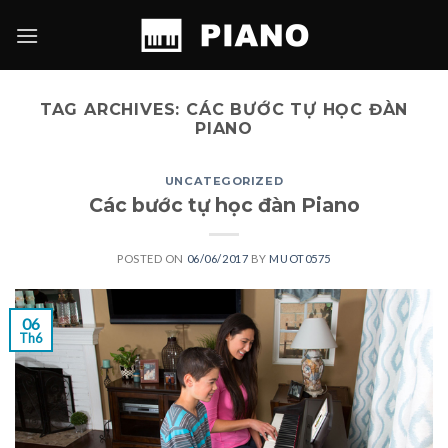
Skip
to
content
TAG ARCHIVES:
CÁC BƯỚC TỰ HỌC ĐÀN
PIANO
UNCATEGORIZED
Các bước tự học đàn Piano
POSTED ON
06/06/2017
BY
MUOT0575
06
Th6