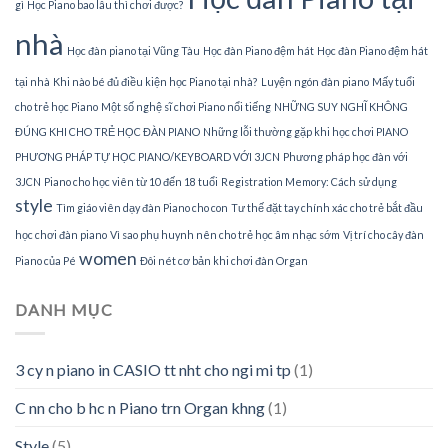
gì
Học Piano bao lâu thì chơi được?
nhà
Học đàn piano tại Vũng Tàu
Học đàn Piano đệm hát
Học đàn Piano đệm hát
tại nhà
Khi nào bé đủ điều kiện học Piano tại nhà?
Luyện ngón đàn piano
Mấy tuổi
cho trẻ học Piano
Một số nghệ sĩ chơi Piano nổi tiếng
NHỮNG SUY NGHĨ KHÔNG
ĐÚNG KHI CHO TRẺ HỌC ĐÀN PIANO
Những lỗi thường gặp khi học chơi PIANO
PHƯƠNG PHÁP TỰ HỌC PIANO/KEYBOARD VỚI 3JCN
Phương pháp học đàn với
3JCN
Piano cho học viên từ 10 đến 18 tuổi
Registration Memory: Cách sử dụng
style
Tìm giáo viên dạy đàn Piano cho con
Tư thế đặt tay chính xác cho trẻ bắt đầu
học chơi đàn piano
Vì sao phụ huynh nên cho trẻ học âm nhạc sớm
Vị trí cho cây đàn
women
Piano của Pé
Đôi nét cơ bản khi chơi đàn Organ
DANH MỤC
3 cy n piano in CASIO tt nht cho ngi mi tp
(1)
C nn cho b hc n Piano trn Organ khng
(1)
Style
(5)