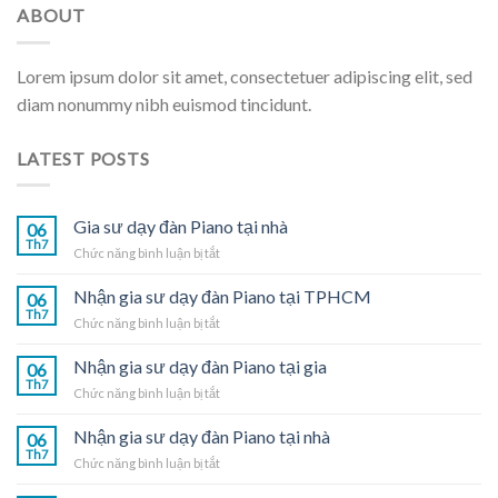
ABOUT
Lorem ipsum dolor sit amet, consectetuer adipiscing elit, sed
diam nonummy nibh euismod tincidunt.
LATEST POSTS
Gia sư dạy đàn Piano tại nhà
06
Th7
ở
Chức năng bình luận bị tắt
Gia
sư
Nhận gia sư dạy đàn Piano tại TPHCM
06
dạy
Th7
ở
Chức năng bình luận bị tắt
đàn
Nhận
Piano
gia
Nhận gia sư dạy đàn Piano tại gia
tại
06
sư
Th7
nhà
ở
Chức năng bình luận bị tắt
dạy
Nhận
đàn
gia
Nhận gia sư dạy đàn Piano tại nhà
Piano
06
sư
Th7
tại
ở
Chức năng bình luận bị tắt
dạy
TPHCM
Nhận
đàn