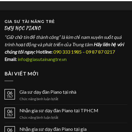
GIA SƯ
TÀI NĂNG TRẺ
DẠY HỌC PIANO
“Giữ chữ tín để thành công” là kim chỉ nam xuyên suốt quá
trình hoạt động và phát triển của Trung tâm
Hãy liên hệ với
chúng tôi ngay:
Hotline:
090 333 1985 – 09 87 87 0217
Email:
info@giasutainangtre.vn
BÀI VIẾT MỚI
Gia sư dạy đàn Piano tại nhà
06
Th7
ở
Chức năng bình luận bị tắt
Gia
sư
Nhận gia sư dạy đàn Piano tại TPHCM
06
dạy
Th7
ở
Chức năng bình luận bị tắt
đàn
Nhận
Piano
gia
Nhận gia sư dạy đàn Piano tại gia
tại
06