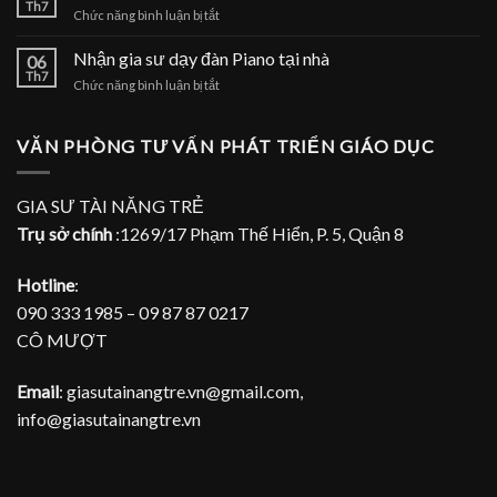
sư
Th7
nhà
ở
Chức năng bình luận bị tắt
dạy
Nhận
đàn
gia
Nhận gia sư dạy đàn Piano tại nhà
Piano
06
sư
Th7
tại
ở
Chức năng bình luận bị tắt
dạy
TPHCM
Nhận
đàn
gia
Piano
sư
VĂN PHÒNG TƯ VẤN PHÁT TRIỂN GIÁO DỤC
tại
dạy
gia
đàn
Piano
GIA SƯ TÀI NĂNG TRẺ
tại
Trụ sở chính
:1269/17 Phạm Thế Hiển, P. 5, Quận 8
nhà
Hotline
:
090 333 1985 – 09 87 87 0217
CÔ MƯỢT
Email
: giasutainangtre.vn@gmail.com,
info@giasutainangtre.vn