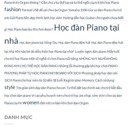
Piano trên Organ không ?
Cần chú ý tư thế tay và tư thế ngồi của trẻ khi học Piano
fashion
Format USB để xài cho cây Organ Yamaha 1500
Gia sư đàn Piano cho trẻ
em
Giữ Piano bền đẹp
Hình ảnh học viên
Hướng dẫn học Guitar cho người chưa biết
Học đàn Piano tại
gì
Học Piano bao lâu thì chơi được?
nhà
Học đàn piano tại Vũng Tàu
Học đàn Piano đệm hát
Học đàn Piano đệm hát
tại nhà
Khi nào bé đủ điều kiện học Piano tại nhà?
Luyện ngón đàn piano
Mấy tuổi
cho trẻ học Piano
Một số nghệ sĩ chơi Piano nổi tiếng
NHỮNG SUY NGHĨ KHÔNG
ĐÚNG KHI CHO TRẺ HỌC ĐÀN PIANO
Những lỗi thường gặp khi học chơi PIANO
PHƯƠNG PHÁP TỰ HỌC PIANO/KEYBOARD VỚI 3JCN
Phương pháp học đàn với
3JCN
Piano cho học viên từ 10 đến 18 tuổi
Registration Memory: Cách sử dụng
style
Tìm giáo viên dạy đàn Piano cho con
Tư thế đặt tay chính xác cho trẻ bắt đầu
học chơi đàn piano
Vì sao phụ huynh nên cho trẻ học âm nhạc sớm
Vị trí cho cây đàn
women
Piano của Pé
Đôi nét cơ bản khi chơi đàn Organ
DANH MỤC