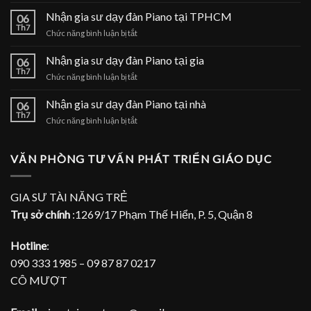
Gia
sư
Nhận gia sư dạy đàn Piano tại TPHCM
06
dạy
Th7
ở
Chức năng bình luận bị tắt
đàn
Nhận
Piano
gia
Nhận gia sư dạy đàn Piano tại gia
tại
06
sư
Th7
nhà
ở
Chức năng bình luận bị tắt
dạy
Nhận
đàn
gia
Nhận gia sư dạy đàn Piano tại nhà
Piano
06
sư
Th7
tại
ở
Chức năng bình luận bị tắt
dạy
TPHCM
Nhận
đàn
gia
Piano
sư
VĂN PHÒNG TƯ VẤN PHÁT TRIỂN GIÁO DỤC
tại
dạy
gia
đàn
Piano
GIA SƯ TÀI NĂNG TRẺ
tại
Trụ sở chính
:1269/17 Phạm Thế Hiển, P. 5, Quận 8
nhà
Hotline
:
090 333 1985 – 09 87 87 0217
CÔ MƯỢT