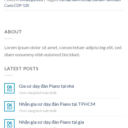
Casio CDP-120
ABOUT
Lorem ipsum dolor sit amet, consectetuer adipiscing elit, sed
diam nonummy nibh euismod tincidunt.
LATEST POSTS
Gia sư dạy đàn Piano tại nhà
06
Th7
ở
Chức năng bình luận bị tắt
Gia
sư
Nhận gia sư dạy đàn Piano tại TPHCM
06
dạy
Th7
ở
Chức năng bình luận bị tắt
đàn
Nhận
Piano
gia
Nhận gia sư dạy đàn Piano tại gia
tại
06
sư
Th7
nhà