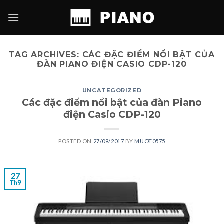
Skip
to
content
TAG ARCHIVES:
CÁC ĐẶC ĐIỂM NỔI BẬT CỦA
ĐÀN PIANO ĐIỆN CASIO CDP-120
UNCATEGORIZED
Các đặc điểm nổi bật của đàn Piano
điện Casio CDP-120
POSTED ON
27/09/2017
BY
MUOT0575
27
Th9