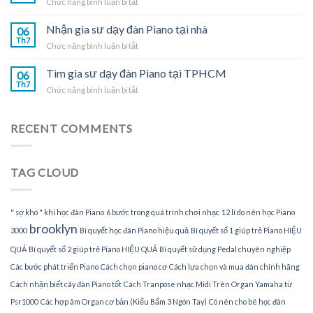
ở
Chức năng bình luận bị tắt
dạy
Nhận
đàn
gia
Nhận gia sư dạy đàn Piano tại nhà
Piano
06
sư
Th7
tại
ở
Chức năng bình luận bị tắt
dạy
TPHCM
Nhận
đàn
gia
Tìm gia sư dạy đàn Piano tại TPHCM
Piano
06
sư
Th7
tại
ở
Chức năng bình luận bị tắt
dạy
gia
Tìm
đàn
gia
Piano
sư
RECENT COMMENTS
tại
dạy
nhà
đàn
Piano
TAG CLOUD
tại
TPHCM
" sợ khó " khi học đàn Piano
6 bước trong quá trình chơi nhạc
12 lí do nên học Piano
brooklyn
3000
Bí quyết học đàn Piano hiệu quả
Bí quyết số 1 giúp trẻ Piano HIỆU
QUẢ
Bí quyết số 2 giúp trẻ Piano HIỆU QUẢ
Bí quyết sử dụng Pedal chuyên nghiệp
Các bước phát triển Piano
Cách chọn piano cơ
Cách lựa chọn và mua đàn chính hãng
Cách nhận biết cây đàn Piano tốt
Cách Tranpose nhạc Midi Trên Organ Yamaha từ
Psr1000
Các hợp âm Organ cơ bản (Kiểu Bấm 3 Ngón Tay)
Có nên cho bé học đàn