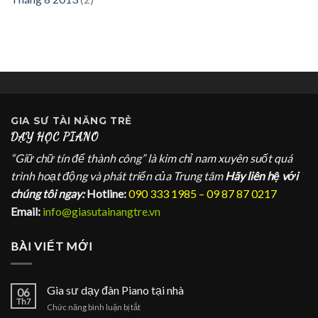
GIA SƯ
TÀI NĂNG TRẺ
DẠY HỌC PIANO
“Giữ chữ tín để thành công” là kim chỉ nam xuyên suốt quá
trình hoạt động và phát triển của Trung tâm
Hãy liên hệ với
chúng tôi ngay:
Hotline:
090 333 1985 – 09 87 87 0217
Email:
info@giasutainangtre.vn
BÀI VIẾT MỚI
Gia sư dạy đàn Piano tại nhà
06
Th7
ở
Chức năng bình luận bị tắt