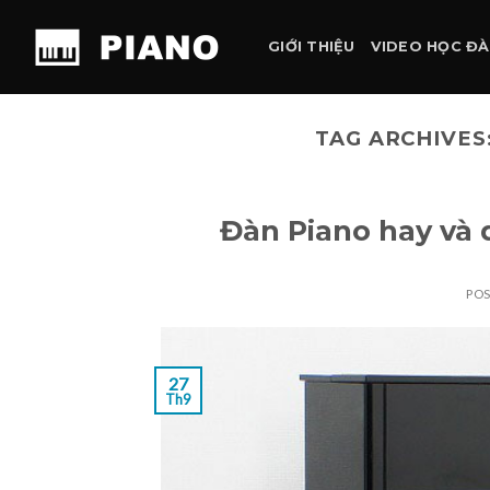
Skip
to
GIỚI THIỆU
VIDEO HỌC Đ
content
TAG ARCHIVES
Đàn Piano hay và 
PO
27
Th9