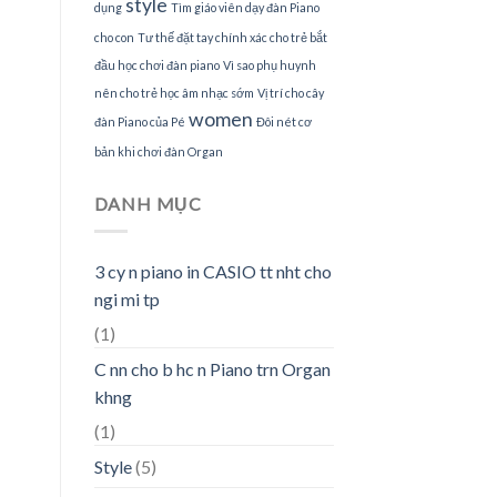
style
dụng
Tìm giáo viên dạy đàn Piano
cho con
Tư thế đặt tay chính xác cho trẻ bắt
đầu học chơi đàn piano
Vì sao phụ huynh
nên cho trẻ học âm nhạc sớm
Vị trí cho cây
women
đàn Piano của Pé
Đôi nét cơ
bản khi chơi đàn Organ
DANH MỤC
3 cy n piano in CASIO tt nht cho
ngi mi tp
(1)
C nn cho b hc n Piano trn Organ
khng
(1)
Style
(5)