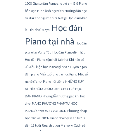
1500
Gia sư đàn Piano cho trẻ em
Giữ Piano
bền đẹp
Hình ảnh học viên
Hướng dẫn học
Guitar cho người chưa biết gì
Học Piano bao
Học đàn
lâu thì chơi được?
Piano tại nhà
Học đàn
piano tại Vũng Tàu
Học đàn Piano đệm hát
Học đàn Piano đệm hát tại nhà
Khi nào bé
đủ điều kiện học Piano tại nhà?
Luyện ngón
đàn piano
Mấy tuổi cho trẻ học Piano
Một số
nghệ sĩ chơi Piano nổi tiếng
NHỮNG SUY
NGHĨ KHÔNG ĐÚNG KHI CHO TRẺ HỌC
ĐÀN PIANO
Những lỗi thường gặp khi học
chơi PIANO
PHƯƠNG PHÁP TỰ HỌC
PIANO/KEYBOARD VỚI 3JCN
Phương pháp
học đàn với 3JCN
Piano cho học viên từ 10
đến 18 tuổi
Registration Memory: Cách sử