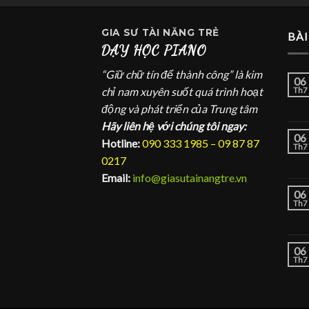
GIA SƯ
TÀI NĂNG TRẺ
BÀI
DẠY HỌC PIANO
“Giữ chữ tín để thành công” là kim
06
chỉ nam xuyên suốt quá trình hoạt
Th7
động và phát triển của Trung tâm
Hãy liên hệ với chúng tôi ngay:
06
Hotline:
090 333 1985 – 09 87 87
Th7
0217
Email:
info@giasutainangtre.vn
06
Th7
06
Th7