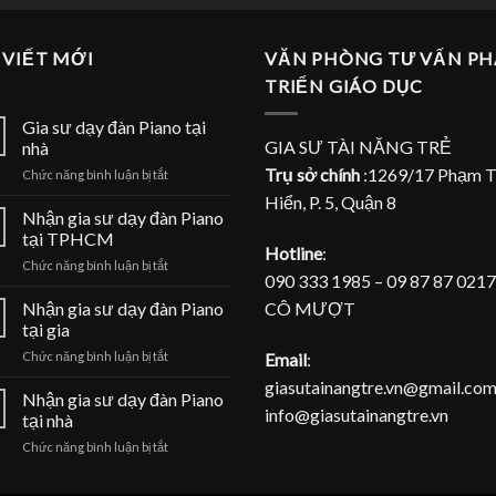
 VIẾT MỚI
VĂN PHÒNG TƯ VẤN PH
TRIỂN GIÁO DỤC
Gia sư dạy đàn Piano tại
GIA SƯ TÀI NĂNG TRẺ
nhà
Trụ sở chính
:1269/17 Phạm 
ở
Chức năng bình luận bị tắt
Gia
Hiển, P. 5, Quận 8
sư
Nhận gia sư dạy đàn Piano
dạy
tại TPHCM
đàn
Hotline
:
ở
Chức năng bình luận bị tắt
Piano
090 333 1985 – 09 87 87 0217
Nhận
tại
gia
CÔ MƯỢT
Nhận gia sư dạy đàn Piano
nhà
sư
tại gia
dạy
ở
Email
:
Chức năng bình luận bị tắt
đàn
Nhận
Piano
giasutainangtre.vn@gmail.com
gia
Nhận gia sư dạy đàn Piano
tại
info@giasutainangtre.vn
sư
TPHCM
tại nhà
dạy
ở
Chức năng bình luận bị tắt
đàn
Nhận
Piano
gia
tại