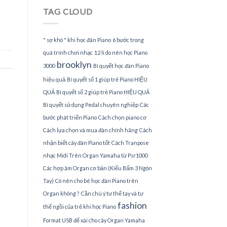
Piano
TAG CLOUD
tại
TPHCM
" sợ khó " khi học đàn Piano
6 bước trong
quá trình chơi nhạc
12 lí do nên học Piano
brooklyn
3000
Bí quyết học đàn Piano
hiệu quả
Bí quyết số 1 giúp trẻ Piano HIỆU
QUẢ
Bí quyết số 2 giúp trẻ Piano HIỆU QUẢ
Bí quyết sử dụng Pedal chuyên nghiệp
Các
bước phát triển Piano
Cách chọn piano cơ
Cách lựa chọn và mua đàn chính hãng
Cách
nhận biết cây đàn Piano tốt
Cách Tranpose
nhạc Midi Trên Organ Yamaha từ Psr1000
Các hợp âm Organ cơ bản (Kiểu Bấm 3 Ngón
Tay)
Có nên cho bé học đàn Piano trên
Organ không ?
Cần chú ý tư thế tay và tư
fashion
thế ngồi của trẻ khi học Piano
Format USB để xài cho cây Organ Yamaha