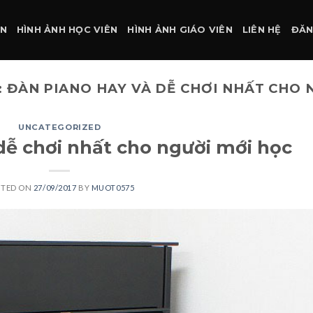
ÀN
HÌNH ẢNH HỌC VIÊN
HÌNH ẢNH GIÁO VIÊN
LIÊN HỆ
ĐĂN
:
ĐÀN PIANO HAY VÀ DỄ CHƠI NHẤT CHO 
UNCATEGORIZED
dễ chơi nhất cho người mới học
STED ON
27/09/2017
BY
MUOT0575