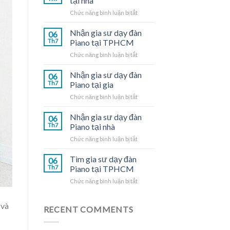
tại nhà
ở
Chức năng bình luận bị tắt
Gia
sư
Nhận gia sư dạy đàn
06
dạy
Th7
Piano tại TPHCM
đàn
ở
Chức năng bình luận bị tắt
Piano
Nhận
tại
gia
Nhận gia sư dạy đàn
nhà
06
sư
Th7
Piano tại gia
dạy
ở
Chức năng bình luận bị tắt
đàn
Nhận
Piano
gia
Nhận gia sư dạy đàn
tại
06
sư
TPHCM
Th7
Piano tại nhà
dạy
ở
Chức năng bình luận bị tắt
đàn
Nhận
Piano
gia
Tìm gia sư dạy đàn
tại
06
sư
gia
Th7
Piano tại TPHCM
dạy
ở
Chức năng bình luận bị tắt
đàn
Tìm
Piano
gia
tại
 và
sư
RECENT COMMENTS
nhà
dạy
đàn