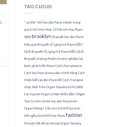
Piano
TAG CLOUD
tại
TPHCM
c.
" sợ khó " khi học đàn Piano
6 bước trong
quá trình chơi nhạc
12 lí do nên học Piano
brooklyn
3000
Bí quyết học đàn Piano
hiệu quả
Bí quyết số 1 giúp trẻ Piano HIỆU
QUẢ
Bí quyết số 2 giúp trẻ Piano HIỆU QUẢ
Bí quyết sử dụng Pedal chuyên nghiệp
Các
bước phát triển Piano
Cách chọn piano cơ
Cách lựa chọn và mua đàn chính hãng
Cách
nhận biết cây đàn Piano tốt
Cách Tranpose
nhạc Midi Trên Organ Yamaha từ Psr1000
Các hợp âm Organ cơ bản (Kiểu Bấm 3 Ngón
Tay)
Có nên cho bé học đàn Piano trên
Organ không ?
Cần chú ý tư thế tay và tư
fashion
thế ngồi của trẻ khi học Piano
Format USB để xài cho cây Organ Yamaha