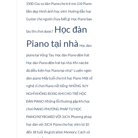
1500
Gia sư đàn Piano cho trẻ em
Giữ Piano
bền đẹp
Hình ảnh học viên
Hướng dẫn học
Guitar cho người chưa biết gì
Học Piano bao
Học đàn
lâu thì chơi được?
Piano tại nhà
Học đàn
piano tại Vũng Tàu
Học đàn Piano đệm hát
Học đàn Piano đệm hát tại nhà
Khi nào bé
đủ điều kiện học Piano tại nhà?
Luyện ngón
đàn piano
Mấy tuổi cho trẻ học Piano
Một số
nghệ sĩ chơi Piano nổi tiếng
NHỮNG SUY
NGHĨ KHÔNG ĐÚNG KHI CHO TRẺ HỌC
ĐÀN PIANO
Những lỗi thường gặp khi học
chơi PIANO
PHƯƠNG PHÁP TỰ HỌC
PIANO/KEYBOARD VỚI 3JCN
Phương pháp
học đàn với 3JCN
Piano cho học viên từ 10
đến 18 tuổi
Registration Memory: Cách sử