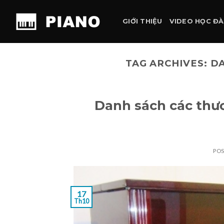
Skip
to
GIỚI THIỆU
VIDEO HỌC Đ
content
TAG ARCHIVES:
DA
Danh sách các thươ
PO
17
Th10