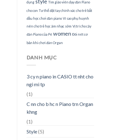
style
dụng
Tìm giáo viên dạy đàn Piano
cho con
Tư thế đặt tay chính xác cho trẻ bắt
đầu học chơi đàn piano
Vì sao phụ huynh
nên cho trẻ học âm nhạc sớm
Vị trí cho cây
women
đàn Piano của Pé
Đôi nét cơ
bản khi chơi đàn Organ
DANH MỤC
3 cy n piano in CASIO tt nht cho
ngi mi tp
(1)
C nn cho b hc n Piano trn Organ
khng
(1)
Style
(5)