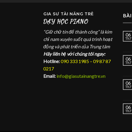
GIA SƯ
TÀI NĂNG TRẺ
BÀI
DẠY HỌC PIANO
“Giữ chữ tín để thành công” là kim
06
chỉ nam xuyên suốt quá trình hoạt
Th7
động và phát triển của Trung tâm
Hãy liên hệ với chúng tôi ngay:
06
Hotline:
090 333 1985 – 09 87 87
Th7
0217
Email:
info@giasutainangtre.vn
06
Th7
06
Th7