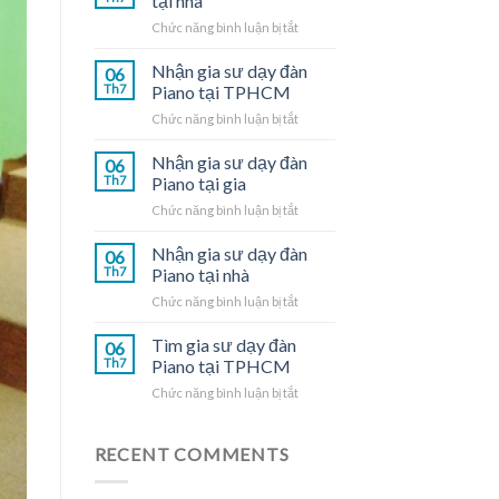
tại nhà
ở
Chức năng bình luận bị tắt
Gia
sư
Nhận gia sư dạy đàn
06
dạy
Th7
Piano tại TPHCM
đàn
ở
Chức năng bình luận bị tắt
Piano
Nhận
tại
gia
Nhận gia sư dạy đàn
nhà
06
sư
Th7
Piano tại gia
dạy
ở
Chức năng bình luận bị tắt
đàn
Nhận
Piano
gia
Nhận gia sư dạy đàn
tại
06
sư
TPHCM
Th7
Piano tại nhà
dạy
ở
Chức năng bình luận bị tắt
đàn
Nhận
Piano
gia
Tìm gia sư dạy đàn
tại
06
sư
gia
Th7
Piano tại TPHCM
dạy
ở
Chức năng bình luận bị tắt
đàn
Tìm
Piano
gia
tại
sư
RECENT COMMENTS
nhà
dạy
đàn