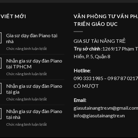
 VIẾT MỚI
VĂN PHÒNG TƯ VẤN PH
TRIỂN GIÁO DỤC
Gia sư dạy đàn Piano tại
GIA SƯ TÀI NĂNG TRẺ
nhà
Trụ sở chính
:1269/17 Phạm 
ở
Chức năng bình luận bị tắt
Gia
Hiển, P. 5, Quận 8
sư
Nhận gia sư dạy đàn Piano
dạy
tại TPHCM
đàn
Hotline
:
ở
Chức năng bình luận bị tắt
Piano
090 333 1985 – 09 87 87 0217
Nhận
tại
gia
CÔ MƯỢT
Nhận gia sư dạy đàn Piano
nhà
sư
tại gia
dạy
ở
Email
:
Chức năng bình luận bị tắt
đàn
Nhận
Piano
giasutainangtre.vn@gmail.com
gia
Nhận gia sư dạy đàn Piano
tại
info@giasutainangtre.vn
sư
TPHCM
tại nhà
dạy
ở
Chức năng bình luận bị tắt
đàn
Nhận
Piano
gia
tại