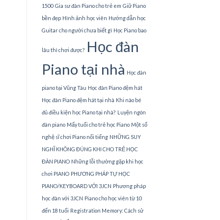
1500
Gia sư đàn Piano cho trẻ em
Giữ Piano
bền đẹp
Hình ảnh học viên
Hướng dẫn học
Guitar cho người chưa biết gì
Học Piano bao
Học đàn
lâu thì chơi được?
Piano tại nhà
Học đàn
piano tại Vũng Tàu
Học đàn Piano đệm hát
Học đàn Piano đệm hát tại nhà
Khi nào bé
đủ điều kiện học Piano tại nhà?
Luyện ngón
đàn piano
Mấy tuổi cho trẻ học Piano
Một số
nghệ sĩ chơi Piano nổi tiếng
NHỮNG SUY
NGHĨ KHÔNG ĐÚNG KHI CHO TRẺ HỌC
ĐÀN PIANO
Những lỗi thường gặp khi học
chơi PIANO
PHƯƠNG PHÁP TỰ HỌC
PIANO/KEYBOARD VỚI 3JCN
Phương pháp
học đàn với 3JCN
Piano cho học viên từ 10
đến 18 tuổi
Registration Memory: Cách sử