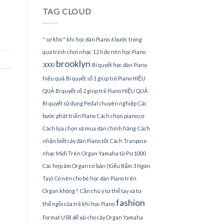
Piano
TAG CLOUD
tại
TPHCM
" sợ khó " khi học đàn Piano
6 bước trong
quá trình chơi nhạc
12 lí do nên học Piano
brooklyn
3000
Bí quyết học đàn Piano
hiệu quả
Bí quyết số 1 giúp trẻ Piano HIỆU
QUẢ
Bí quyết số 2 giúp trẻ Piano HIỆU QUẢ
Bí quyết sử dụng Pedal chuyên nghiệp
Các
bước phát triển Piano
Cách chọn piano cơ
Cách lựa chọn và mua đàn chính hãng
Cách
nhận biết cây đàn Piano tốt
Cách Tranpose
nhạc Midi Trên Organ Yamaha từ Psr1000
Các hợp âm Organ cơ bản (Kiểu Bấm 3 Ngón
Tay)
Có nên cho bé học đàn Piano trên
Organ không ?
Cần chú ý tư thế tay và tư
fashion
thế ngồi của trẻ khi học Piano
Format USB để xài cho cây Organ Yamaha