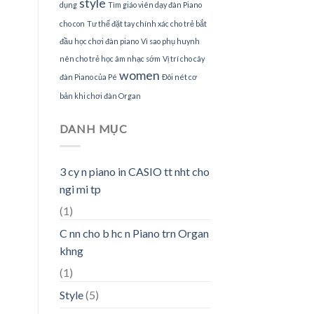
style
dụng
Tìm giáo viên dạy đàn Piano
cho con
Tư thế đặt tay chính xác cho trẻ bắt
đầu học chơi đàn piano
Vì sao phụ huynh
nên cho trẻ học âm nhạc sớm
Vị trí cho cây
women
đàn Piano của Pé
Đôi nét cơ
bản khi chơi đàn Organ
DANH MỤC
3 cy n piano in CASIO tt nht cho
ngi mi tp
(1)
C nn cho b hc n Piano trn Organ
khng
(1)
Style
(5)