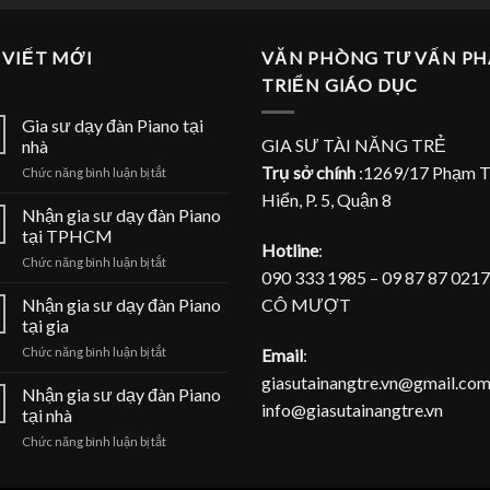
 VIẾT MỚI
VĂN PHÒNG TƯ VẤN PH
TRIỂN GIÁO DỤC
Gia sư dạy đàn Piano tại
GIA SƯ TÀI NĂNG TRẺ
nhà
Trụ sở chính
:1269/17 Phạm 
ở
Chức năng bình luận bị tắt
Gia
Hiển, P. 5, Quận 8
sư
Nhận gia sư dạy đàn Piano
dạy
tại TPHCM
đàn
Hotline
:
ở
Chức năng bình luận bị tắt
Piano
090 333 1985 – 09 87 87 0217
Nhận
tại
gia
CÔ MƯỢT
Nhận gia sư dạy đàn Piano
nhà
sư
tại gia
dạy
ở
Email
:
Chức năng bình luận bị tắt
đàn
Nhận
Piano
giasutainangtre.vn@gmail.com
gia
Nhận gia sư dạy đàn Piano
tại
info@giasutainangtre.vn
sư
TPHCM
tại nhà
dạy
ở
Chức năng bình luận bị tắt
đàn
Nhận
Piano
gia
tại