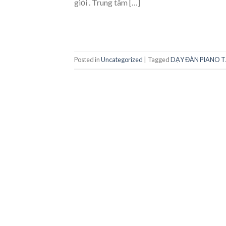
giỏi . Trung tâm […]
Posted in
Uncategorized
|
Tagged
DẠY ĐÀN PIANO T