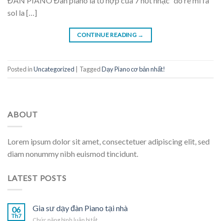
ĐÀN PIANO Đàn piano là tổ hợp của 7 nốt nhạc “do re mi fa
sol la […]
CONTINUE READING
→
Posted in
Uncategorized
|
Tagged
Dạy Piano cơ bản nhất!
ABOUT
Lorem ipsum dolor sit amet, consectetuer adipiscing elit, sed
diam nonummy nibh euismod tincidunt.
LATEST POSTS
Gia sư dạy đàn Piano tại nhà
06
Th7
ở
Chức năng bình luận bị tắt