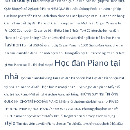
brooklyn
3000
Bí quyết học đàn Piano hiệu quả
Bí quyết số 1 giúp trẻ Piano HIỆU
QUẢ
Bí quyết số 2 giúp trẻ Piano HIỆU QUẢ
Bí quyết sử dụng Pedal chuyên nghiệp
Các bước phát triển Piano
Cách chọn piano cơ
Cách lựa chọn và mua đàn chính hãng
Cách nhận biết cây đàn Piano tốt
Cách Tranpose nhạc Midi Trên Organ Yamaha từ
Psr1000
Các hợp âm Organ cơ bản (Kiểu Bấm 3 Ngón Tay)
Có nên cho bé học đàn
Piano trên Organ không ?
Cần chú ý tư thế tay và tư thế ngồi của trẻ khi học Piano
fashion
Format USB để xài cho cây Organ Yamaha 1500
Gia sư đàn Piano cho trẻ
em
Giữ Piano bền đẹp
Hình ảnh học viên
Hướng dẫn học Guitar cho người chưa biết
Học đàn Piano tại
gì
Học Piano bao lâu thì chơi được?
nhà
Học đàn piano tại Vũng Tàu
Học đàn Piano đệm hát
Học đàn Piano đệm hát
tại nhà
Khi nào bé đủ điều kiện học Piano tại nhà?
Luyện ngón đàn piano
Mấy tuổi
cho trẻ học Piano
Một số nghệ sĩ chơi Piano nổi tiếng
NHỮNG SUY NGHĨ KHÔNG
ĐÚNG KHI CHO TRẺ HỌC ĐÀN PIANO
Những lỗi thường gặp khi học chơi PIANO
PHƯƠNG PHÁP TỰ HỌC PIANO/KEYBOARD VỚI 3JCN
Phương pháp học đàn với
3JCN
Piano cho học viên từ 10 đến 18 tuổi
Registration Memory: Cách sử dụng
style
Tìm giáo viên dạy đàn Piano cho con
Tư thế đặt tay chính xác cho trẻ bắt đầu