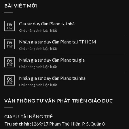
BÀI VIẾT MỚI
Gia sư dạy đàn Piano tại nhà
06
Th7
ở
Chức năng bình luận bị tắt
Gia
sư
Nhận gia sư dạy đàn Piano tại TPHCM
06
dạy
Th7
ở
Chức năng bình luận bị tắt
đàn
Nhận
Piano
gia
Nhận gia sư dạy đàn Piano tại gia
tại
06
sư
Th7
nhà
ở
Chức năng bình luận bị tắt
dạy
Nhận
đàn
gia
Nhận gia sư dạy đàn Piano tại nhà
Piano
06
sư
Th7
tại
ở
Chức năng bình luận bị tắt
dạy
TPHCM
Nhận
đàn
gia
Piano
sư
VĂN PHÒNG TƯ VẤN PHÁT TRIỂN GIÁO DỤC
tại
dạy
gia
đàn
Piano
GIA SƯ TÀI NĂNG TRẺ
tại
Trụ sở chính
:1269/17 Phạm Thế Hiển, P. 5, Quận 8
nhà