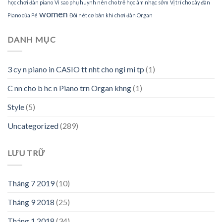
học chơi đàn piano
Vì sao phụ huynh nên cho trẻ học âm nhạc sớm
Vị trí cho cây đàn
women
Piano của Pé
Đôi nét cơ bản khi chơi đàn Organ
DANH MỤC
3 cy n piano in CASIO tt nht cho ngi mi tp
(1)
C nn cho b hc n Piano trn Organ khng
(1)
Style
(5)
Uncategorized
(289)
LƯU TRỮ
Tháng 7 2019
(10)
Tháng 9 2018
(25)
Tháng 1 2018
(34)