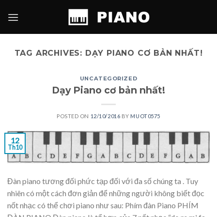
Skip
to
content
TAG ARCHIVES:
DẠY PIANO CƠ BẢN NHẤT!
UNCATEGORIZED
Dạy Piano cơ bản nhất!
POSTED ON
12/10/2016
BY
MUOT0575
12
Th10
Đàn piano tương đối phức tạp đối với đa số chúng ta . Tuy
nhiên có một cách đơn giản để những người không biết đọc
nốt nhạc có thể chơi piano như sau: Phím đàn Piano PHÍM