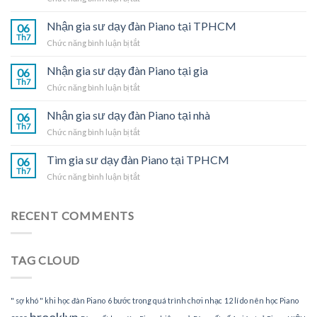
Gia
sư
Nhận gia sư dạy đàn Piano tại TPHCM
06
dạy
Th7
ở
Chức năng bình luận bị tắt
đàn
Nhận
Piano
gia
Nhận gia sư dạy đàn Piano tại gia
tại
06
sư
Th7
nhà
ở
Chức năng bình luận bị tắt
dạy
Nhận
đàn
gia
Nhận gia sư dạy đàn Piano tại nhà
Piano
06
sư
Th7
tại
ở
Chức năng bình luận bị tắt
dạy
TPHCM
Nhận
đàn
gia
Tìm gia sư dạy đàn Piano tại TPHCM
Piano
06
sư
Th7
tại
ở
Chức năng bình luận bị tắt
dạy
gia
Tìm
đàn
gia
Piano
sư
RECENT COMMENTS
tại
dạy
nhà
đàn
Piano
TAG CLOUD
tại
TPHCM
" sợ khó " khi học đàn Piano
6 bước trong quá trình chơi nhạc
12 lí do nên học Piano