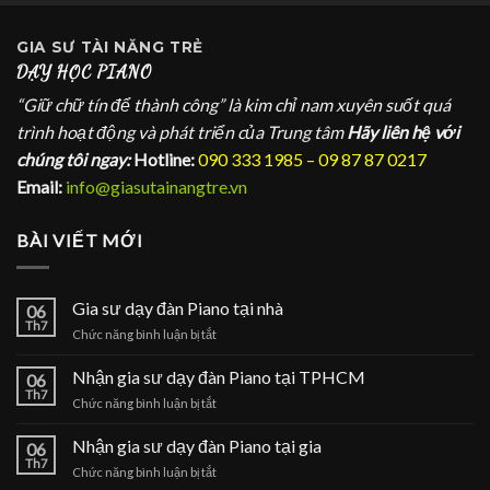
GIA SƯ
TÀI NĂNG TRẺ
DẠY HỌC PIANO
“Giữ chữ tín để thành công” là kim chỉ nam xuyên suốt quá
trình hoạt động và phát triển của Trung tâm
Hãy liên hệ với
chúng tôi ngay:
Hotline:
090 333 1985 – 09 87 87 0217
Email:
info@giasutainangtre.vn
BÀI VIẾT MỚI
Gia sư dạy đàn Piano tại nhà
06
Th7
ở
Chức năng bình luận bị tắt
Gia
sư
Nhận gia sư dạy đàn Piano tại TPHCM
06
dạy
Th7
ở
Chức năng bình luận bị tắt
đàn
Nhận
Piano
gia
Nhận gia sư dạy đàn Piano tại gia
tại
06
sư
Th7
nhà
ở
Chức năng bình luận bị tắt
dạy
Nhận