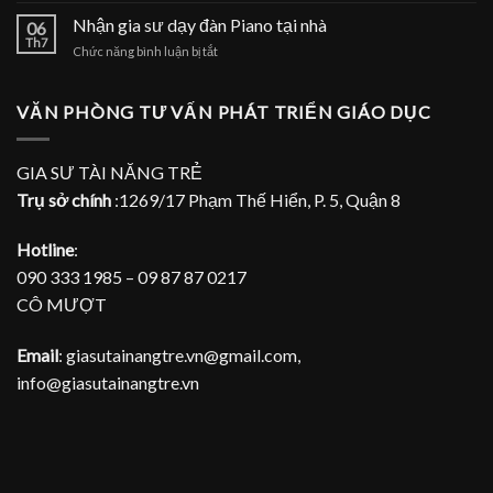
đàn
gia
Nhận gia sư dạy đàn Piano tại nhà
Piano
06
sư
Th7
tại
ở
Chức năng bình luận bị tắt
dạy
TPHCM
Nhận
đàn
gia
Piano
sư
VĂN PHÒNG TƯ VẤN PHÁT TRIỂN GIÁO DỤC
tại
dạy
gia
đàn
Piano
GIA SƯ TÀI NĂNG TRẺ
tại
Trụ sở chính
:1269/17 Phạm Thế Hiển, P. 5, Quận 8
nhà
Hotline
:
090 333 1985 – 09 87 87 0217
CÔ MƯỢT
Email
: giasutainangtre.vn@gmail.com,
info@giasutainangtre.vn