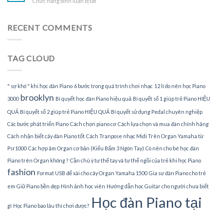
ở
Chức năng bình luận bị tắt
dạy
gia
Tìm
đàn
gia
Piano
sư
RECENT COMMENTS
tại
dạy
nhà
đàn
Piano
TAG CLOUD
tại
TPHCM
" sợ khó " khi học đàn Piano
6 bước trong quá trình chơi nhạc
12 lí do nên học Piano
brooklyn
3000
Bí quyết học đàn Piano hiệu quả
Bí quyết số 1 giúp trẻ Piano HIỆU
QUẢ
Bí quyết số 2 giúp trẻ Piano HIỆU QUẢ
Bí quyết sử dụng Pedal chuyên nghiệp
Các bước phát triển Piano
Cách chọn piano cơ
Cách lựa chọn và mua đàn chính hãng
Cách nhận biết cây đàn Piano tốt
Cách Tranpose nhạc Midi Trên Organ Yamaha từ
Psr1000
Các hợp âm Organ cơ bản (Kiểu Bấm 3 Ngón Tay)
Có nên cho bé học đàn
Piano trên Organ không ?
Cần chú ý tư thế tay và tư thế ngồi của trẻ khi học Piano
fashion
Format USB để xài cho cây Organ Yamaha 1500
Gia sư đàn Piano cho trẻ
em
Giữ Piano bền đẹp
Hình ảnh học viên
Hướng dẫn học Guitar cho người chưa biết
Học đàn Piano tại
gì
Học Piano bao lâu thì chơi được?