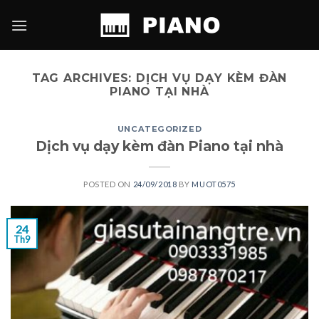
Skip
to
content
TAG ARCHIVES:
DỊCH VỤ DẠY KÈM ĐÀN
PIANO TẠI NHÀ
UNCATEGORIZED
Dịch vụ dạy kèm đàn Piano tại nhà
POSTED ON
24/09/2018
BY
MUOT0575
24
Th9