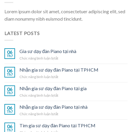
Lorem ipsum dolor sit amet, consectetuer adipiscing elit, sed
diam nonummy nibh euismod tincidunt.
LATEST POSTS
Gia sư dạy đàn Piano tại nhà
06
Th7
ở
Chức năng bình luận bị tắt
Gia
sư
Nhận gia sư dạy đàn Piano tại TPHCM
06
dạy
Th7
ở
Chức năng bình luận bị tắt
đàn
Nhận
Piano
gia
Nhận gia sư dạy đàn Piano tại gia
tại
06
sư
Th7
nhà
ở
Chức năng bình luận bị tắt
dạy
Nhận
đàn
gia
Nhận gia sư dạy đàn Piano tại nhà
Piano
06
sư
Th7
tại
ở
Chức năng bình luận bị tắt
dạy
TPHCM
Nhận
đàn
gia
Tìm gia sư dạy đàn Piano tại TPHCM
Piano
06
sư
Th7
tại