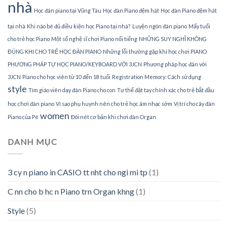
nhà
Học đàn piano tại Vũng Tàu
Học đàn Piano đệm hát
Học đàn Piano đệm hát
tại nhà
Khi nào bé đủ điều kiện học Piano tại nhà?
Luyện ngón đàn piano
Mấy tuổi
cho trẻ học Piano
Một số nghệ sĩ chơi Piano nổi tiếng
NHỮNG SUY NGHĨ KHÔNG
ĐÚNG KHI CHO TRẺ HỌC ĐÀN PIANO
Những lỗi thường gặp khi học chơi PIANO
PHƯƠNG PHÁP TỰ HỌC PIANO/KEYBOARD VỚI 3JCN
Phương pháp học đàn với
3JCN
Piano cho học viên từ 10 đến 18 tuổi
Registration Memory: Cách sử dụng
style
Tìm giáo viên dạy đàn Piano cho con
Tư thế đặt tay chính xác cho trẻ bắt đầu
học chơi đàn piano
Vì sao phụ huynh nên cho trẻ học âm nhạc sớm
Vị trí cho cây đàn
women
Piano của Pé
Đôi nét cơ bản khi chơi đàn Organ
DANH MỤC
3 cy n piano in CASIO tt nht cho ngi mi tp
(1)
C nn cho b hc n Piano trn Organ khng
(1)
Style
(5)