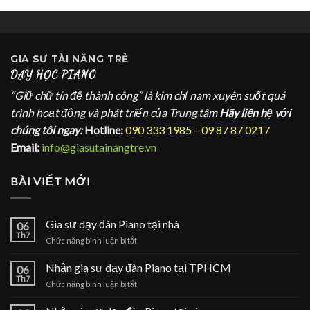
GIA SƯ
TÀI NĂNG TRẺ
DẠY HỌC PIANO
“Giữ chữ tín để thành công” là kim chỉ nam xuyên suốt quá
trình hoạt động và phát triển của Trung tâm
Hãy liên hệ với
chúng tôi ngay:
Hotline:
090 333 1985 – 09 87 87 0217
Email:
info@giasutainangtre.vn
BÀI VIẾT MỚI
Gia sư dạy đàn Piano tại nhà
06
Th7
ở
Chức năng bình luận bị tắt
Gia
sư
Nhận gia sư dạy đàn Piano tại TPHCM
06
dạy
Th7
ở
Chức năng bình luận bị tắt
đàn
Nhận
Piano
gia