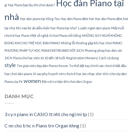
Học đàn Piano tại
gì
Học Piano bao lâu thì chơi được?
nhà
Học đàn piano tại Vũng Tàu
Học đàn Piano đệm hát
Học đàn Piano đệm hát
tại nhà
Khi nào bé đủ điều kiện học Piano tại nhà?
Luyện ngón đàn piano
Mấy tuổi
cho trẻ học Piano
Một số nghệ sĩ chơi Piano nổi tiếng
NHỮNG SUY NGHĨ KHÔNG
ĐÚNG KHI CHO TRẺ HỌC ĐÀN PIANO
Những lỗi thường gặp khi học chơi PIANO
PHƯƠNG PHÁP TỰ HỌC PIANO/KEYBOARD VỚI 3JCN
Phương pháp học đàn với
3JCN
Piano cho học viên từ 10 đến 18 tuổi
Registration Memory: Cách sử dụng
style
Tìm giáo viên dạy đàn Piano cho con
Tư thế đặt tay chính xác cho trẻ bắt đầu
học chơi đàn piano
Vì sao phụ huynh nên cho trẻ học âm nhạc sớm
Vị trí cho cây đàn
women
Piano của Pé
Đôi nét cơ bản khi chơi đàn Organ
DANH MỤC
3 cy n piano in CASIO tt nht cho ngi mi tp
(1)
C nn cho b hc n Piano trn Organ khng
(1)