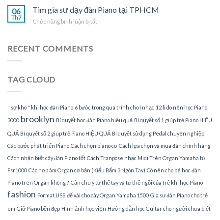
đàn
gia
Tìm gia sư dạy đàn Piano tại TPHCM
Piano
06
sư
Th7
tại
ở
Chức năng bình luận bị tắt
dạy
gia
Tìm
đàn
gia
Piano
sư
RECENT COMMENTS
tại
dạy
nhà
đàn
Piano
TAG CLOUD
tại
TPHCM
" sợ khó " khi học đàn Piano
6 bước trong quá trình chơi nhạc
12 lí do nên học Piano
brooklyn
3000
Bí quyết học đàn Piano hiệu quả
Bí quyết số 1 giúp trẻ Piano HIỆU
QUẢ
Bí quyết số 2 giúp trẻ Piano HIỆU QUẢ
Bí quyết sử dụng Pedal chuyên nghiệp
Các bước phát triển Piano
Cách chọn piano cơ
Cách lựa chọn và mua đàn chính hãng
Cách nhận biết cây đàn Piano tốt
Cách Tranpose nhạc Midi Trên Organ Yamaha từ
Psr1000
Các hợp âm Organ cơ bản (Kiểu Bấm 3 Ngón Tay)
Có nên cho bé học đàn
Piano trên Organ không ?
Cần chú ý tư thế tay và tư thế ngồi của trẻ khi học Piano
fashion
Format USB để xài cho cây Organ Yamaha 1500
Gia sư đàn Piano cho trẻ
em
Giữ Piano bền đẹp
Hình ảnh học viên
Hướng dẫn học Guitar cho người chưa biết