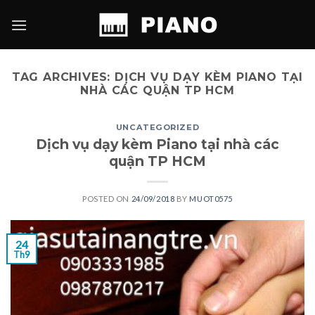
Skip
to
content
TAG ARCHIVES:
DỊCH VỤ DẠY KÈM PIANO TẠI
NHÀ CÁC QUẬN TP HCM
UNCATEGORIZED
Dịch vụ dạy kèm Piano tại nhà các
quận TP HCM
POSTED ON
24/09/2018
BY
MUOT0575
24
Th9