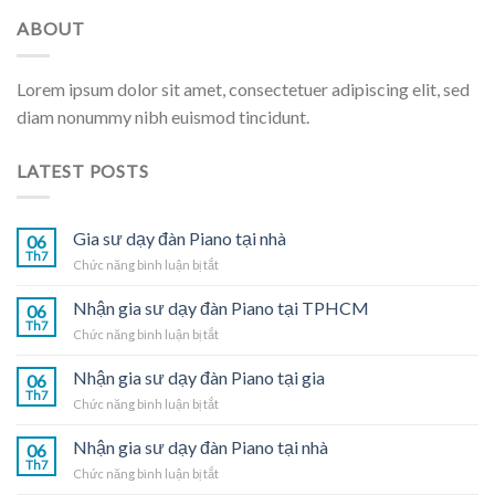
ABOUT
Lorem ipsum dolor sit amet, consectetuer adipiscing elit, sed
diam nonummy nibh euismod tincidunt.
LATEST POSTS
Gia sư dạy đàn Piano tại nhà
06
Th7
ở
Chức năng bình luận bị tắt
Gia
sư
Nhận gia sư dạy đàn Piano tại TPHCM
06
dạy
Th7
ở
Chức năng bình luận bị tắt
đàn
Nhận
Piano
gia
Nhận gia sư dạy đàn Piano tại gia
tại
06
sư
Th7
nhà
ở
Chức năng bình luận bị tắt
dạy
Nhận
đàn
gia
Nhận gia sư dạy đàn Piano tại nhà
Piano
06
sư
Th7
tại
ở
Chức năng bình luận bị tắt
dạy
TPHCM
Nhận