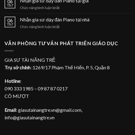
Nhận gia sư dạy đàn Piano tại gia
tại
06
sư
Th7
nhà
ở
Chức năng bình luận bị tắt
dạy
Nhận
đàn
gia
Nhận gia sư dạy đàn Piano tại nhà
Piano
06
sư
Th7
tại
ở
Chức năng bình luận bị tắt
dạy
TPHCM
Nhận
đàn
gia
Piano
sư
VĂN PHÒNG TƯ VẤN PHÁT TRIỂN GIÁO DỤC
tại
dạy
gia
đàn
Piano
GIA SƯ TÀI NĂNG TRẺ
tại
Trụ sở chính
:1269/17 Phạm Thế Hiển, P. 5, Quận 8
nhà
Hotline
:
090 333 1985 – 09 87 87 0217
CÔ MƯỢT
Email
: giasutainangtre.vn@gmail.com,
info@giasutainangtre.vn