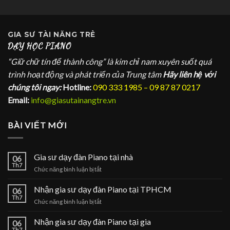
GIA SƯ
TÀI NĂNG TRẺ
DẠY HỌC PIANO
“Giữ chữ tín để thành công” là kim chỉ nam xuyên suốt quá
trình hoạt động và phát triển của Trung tâm
Hãy liên hệ với
chúng tôi ngay:
Hotline:
090 333 1985 – 09 87 87 0217
Email:
info@giasutainangtre.vn
BÀI VIẾT MỚI
Gia sư dạy đàn Piano tại nhà
06
Th7
ở
Chức năng bình luận bị tắt
Gia
sư
Nhận gia sư dạy đàn Piano tại TPHCM
06
dạy
Th7
ở
Chức năng bình luận bị tắt
đàn
Nhận
Piano
gia
Nhận gia sư dạy đàn Piano tại gia
tại
06
sư
Th7
nhà