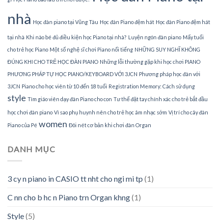
nhà
Học đàn piano tại Vũng Tàu
Học đàn Piano đệm hát
Học đàn Piano đệm hát
tại nhà
Khi nào bé đủ điều kiện học Piano tại nhà?
Luyện ngón đàn piano
Mấy tuổi
cho trẻ học Piano
Một số nghệ sĩ chơi Piano nổi tiếng
NHỮNG SUY NGHĨ KHÔNG
ĐÚNG KHI CHO TRẺ HỌC ĐÀN PIANO
Những lỗi thường gặp khi học chơi PIANO
PHƯƠNG PHÁP TỰ HỌC PIANO/KEYBOARD VỚI 3JCN
Phương pháp học đàn với
3JCN
Piano cho học viên từ 10 đến 18 tuổi
Registration Memory: Cách sử dụng
style
Tìm giáo viên dạy đàn Piano cho con
Tư thế đặt tay chính xác cho trẻ bắt đầu
học chơi đàn piano
Vì sao phụ huynh nên cho trẻ học âm nhạc sớm
Vị trí cho cây đàn
women
Piano của Pé
Đôi nét cơ bản khi chơi đàn Organ
DANH MỤC
3 cy n piano in CASIO tt nht cho ngi mi tp
(1)
C nn cho b hc n Piano trn Organ khng
(1)
Style
(5)