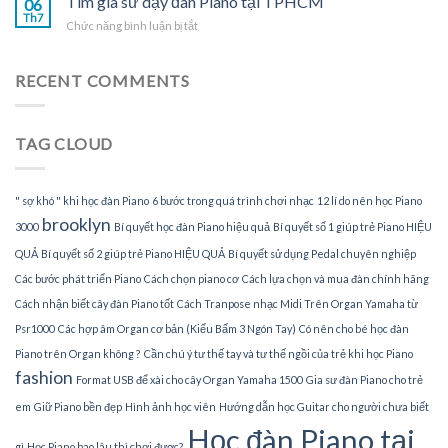
Tìm gia sư dạy đàn Piano tại TPHCM
Piano
06
sư
Th7
tại
ở
Chức năng bình luận bị tắt
dạy
gia
Tìm
đàn
gia
Piano
sư
RECENT COMMENTS
tại
dạy
nhà
đàn
Piano
TAG CLOUD
tại
TPHCM
" sợ khó " khi học đàn Piano
6 bước trong quá trình chơi nhạc
12 lí do nên học Piano
brooklyn
3000
Bí quyết học đàn Piano hiệu quả
Bí quyết số 1 giúp trẻ Piano HIỆU
QUẢ
Bí quyết số 2 giúp trẻ Piano HIỆU QUẢ
Bí quyết sử dụng Pedal chuyên nghiệp
Các bước phát triển Piano
Cách chọn piano cơ
Cách lựa chọn và mua đàn chính hãng
Cách nhận biết cây đàn Piano tốt
Cách Tranpose nhạc Midi Trên Organ Yamaha từ
Psr1000
Các hợp âm Organ cơ bản (Kiểu Bấm 3 Ngón Tay)
Có nên cho bé học đàn
Piano trên Organ không ?
Cần chú ý tư thế tay và tư thế ngồi của trẻ khi học Piano
fashion
Format USB để xài cho cây Organ Yamaha 1500
Gia sư đàn Piano cho trẻ
em
Giữ Piano bền đẹp
Hình ảnh học viên
Hướng dẫn học Guitar cho người chưa biết
Học đàn Piano tại
gì
Học Piano bao lâu thì chơi được?