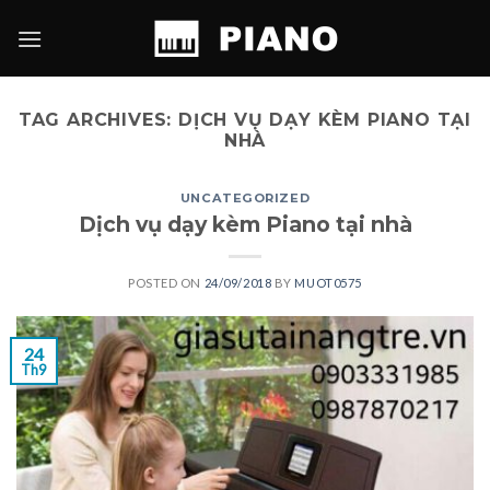
Skip
to
content
TAG ARCHIVES:
DỊCH VỤ DẠY KÈM PIANO TẠI
NHÀ
UNCATEGORIZED
Dịch vụ dạy kèm Piano tại nhà
POSTED ON
24/09/2018
BY
MUOT0575
24
Th9