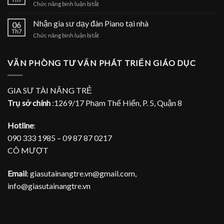
ở
Chức năng bình luận bị tắt
dạy
Nhận
đàn
gia
Nhận gia sư dạy đàn Piano tại nhà
Piano
06
sư
Th7
tại
ở
Chức năng bình luận bị tắt
dạy
TPHCM
Nhận
đàn
gia
Piano
sư
VĂN PHÒNG TƯ VẤN PHÁT TRIỂN GIÁO DỤC
tại
dạy
gia
đàn
Piano
GIA SƯ TÀI NĂNG TRẺ
tại
Trụ sở chính
:1269/17 Phạm Thế Hiển, P. 5, Quận 8
nhà
Hotline
:
090 333 1985 – 09 87 87 0217
CÔ MƯỢT
Email
: giasutainangtre.vn@gmail.com,
info@giasutainangtre.vn