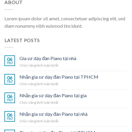
ABOUT
Lorem ipsum dolor sit amet, consectetuer adipiscing elit, sed
diam nonummy nibh euismod tincidunt.
LATEST POSTS
Gia sư dạy đàn Piano tại nhà
06
Th7
ở
Chức năng bình luận bị tắt
Gia
sư
Nhận gia sư dạy đàn Piano tại TPHCM
06
dạy
Th7
ở
Chức năng bình luận bị tắt
đàn
Nhận
Piano
gia
Nhận gia sư dạy đàn Piano tại gia
tại
06
sư
Th7
nhà
ở
Chức năng bình luận bị tắt
dạy
Nhận
đàn
gia
Nhận gia sư dạy đàn Piano tại nhà
Piano
06
sư
Th7
tại
ở
Chức năng bình luận bị tắt
dạy
TPHCM
Nhận
đàn
gia