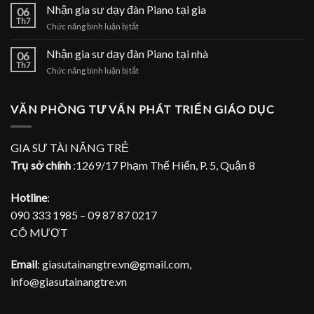
gia
Nhận gia sư dạy đàn Piano tại gia
tại
06
sư
Th7
nhà
ở
Chức năng bình luận bị tắt
dạy
Nhận
đàn
gia
Nhận gia sư dạy đàn Piano tại nhà
Piano
06
sư
Th7
tại
ở
Chức năng bình luận bị tắt
dạy
TPHCM
Nhận
đàn
gia
Piano
sư
VĂN PHÒNG TƯ VẤN PHÁT TRIỂN GIÁO DỤC
tại
dạy
gia
đàn
Piano
GIA SƯ TÀI NĂNG TRẺ
tại
Trụ sở chính
:1269/17 Phạm Thế Hiển, P. 5, Quận 8
nhà
Hotline
:
090 333 1985 – 09 87 87 0217
CÔ MƯỢT
Email
: giasutainangtre.vn@gmail.com,
info@giasutainangtre.vn