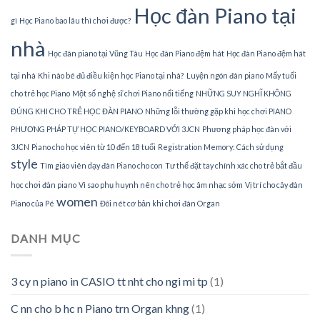
Học đàn Piano tại
gì
Học Piano bao lâu thì chơi được?
nhà
Học đàn piano tại Vũng Tàu
Học đàn Piano đệm hát
Học đàn Piano đệm hát
tại nhà
Khi nào bé đủ điều kiện học Piano tại nhà?
Luyện ngón đàn piano
Mấy tuổi
cho trẻ học Piano
Một số nghệ sĩ chơi Piano nổi tiếng
NHỮNG SUY NGHĨ KHÔNG
ĐÚNG KHI CHO TRẺ HỌC ĐÀN PIANO
Những lỗi thường gặp khi học chơi PIANO
PHƯƠNG PHÁP TỰ HỌC PIANO/KEYBOARD VỚI 3JCN
Phương pháp học đàn với
3JCN
Piano cho học viên từ 10 đến 18 tuổi
Registration Memory: Cách sử dụng
style
Tìm giáo viên dạy đàn Piano cho con
Tư thế đặt tay chính xác cho trẻ bắt đầu
học chơi đàn piano
Vì sao phụ huynh nên cho trẻ học âm nhạc sớm
Vị trí cho cây đàn
women
Piano của Pé
Đôi nét cơ bản khi chơi đàn Organ
DANH MỤC
3 cy n piano in CASIO tt nht cho ngi mi tp
(1)
C nn cho b hc n Piano trn Organ khng
(1)