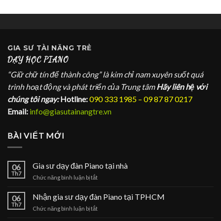
GIA SƯ
TÀI NĂNG TRẺ
DẠY HỌC PIANO
“Giữ chữ tín để thành công” là kim chỉ nam xuyên suốt quá
trình hoạt động và phát triển của Trung tâm
Hãy liên hệ với
chúng tôi ngay:
Hotline:
090 333 1985 – 09 87 87 0217
Email:
info@giasutainangtre.vn
BÀI VIẾT MỚI
Gia sư dạy đàn Piano tại nhà
06
Th7
ở
Chức năng bình luận bị tắt
Gia
sư
Nhận gia sư dạy đàn Piano tại TPHCM
06
dạy
Th7
ở
Chức năng bình luận bị tắt
đàn
Nhận
Piano