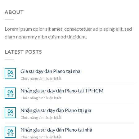
ABOUT
Lorem ipsum dolor sit amet, consectetuer adipiscing elit, sed
diam nonummy nibh euismod tincidunt.
LATEST POSTS
Gia sư dạy đàn Piano tại nhà
06
Th7
ở
Chức năng bình luận bị tắt
Gia
sư
Nhận gia sư dạy đàn Piano tại TPHCM
06
dạy
Th7
ở
Chức năng bình luận bị tắt
đàn
Nhận
Piano
gia
Nhận gia sư dạy đàn Piano tại gia
tại
06
sư
Th7
nhà
ở
Chức năng bình luận bị tắt
dạy
Nhận
đàn
gia
Nhận gia sư dạy đàn Piano tại nhà
Piano
06
sư
Th7
tại
ở
Chức năng bình luận bị tắt
dạy