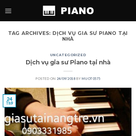
Skip
to
content
TAG ARCHIVES:
DỊCH VỤ GIA SƯ PIANO TẠI
NHÀ
UNCATEGORIZED
Dịch vụ gia sư Piano tại nhà
POSTED ON
24/09/2018
BY
MUOT0575
24
Th9