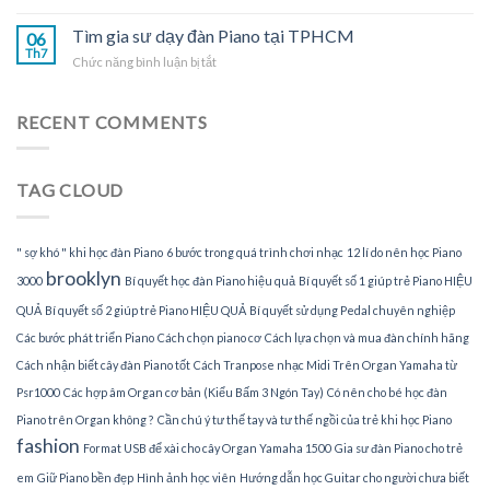
TPHCM
Nhận
đàn
gia
Tìm gia sư dạy đàn Piano tại TPHCM
Piano
06
sư
Th7
tại
ở
Chức năng bình luận bị tắt
dạy
gia
Tìm
đàn
gia
Piano
sư
RECENT COMMENTS
tại
dạy
nhà
đàn
Piano
TAG CLOUD
tại
TPHCM
" sợ khó " khi học đàn Piano
6 bước trong quá trình chơi nhạc
12 lí do nên học Piano
brooklyn
3000
Bí quyết học đàn Piano hiệu quả
Bí quyết số 1 giúp trẻ Piano HIỆU
QUẢ
Bí quyết số 2 giúp trẻ Piano HIỆU QUẢ
Bí quyết sử dụng Pedal chuyên nghiệp
Các bước phát triển Piano
Cách chọn piano cơ
Cách lựa chọn và mua đàn chính hãng
Cách nhận biết cây đàn Piano tốt
Cách Tranpose nhạc Midi Trên Organ Yamaha từ
Psr1000
Các hợp âm Organ cơ bản (Kiểu Bấm 3 Ngón Tay)
Có nên cho bé học đàn
Piano trên Organ không ?
Cần chú ý tư thế tay và tư thế ngồi của trẻ khi học Piano
fashion
Format USB để xài cho cây Organ Yamaha 1500
Gia sư đàn Piano cho trẻ
em
Giữ Piano bền đẹp
Hình ảnh học viên
Hướng dẫn học Guitar cho người chưa biết