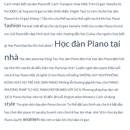
Cách nhận biết cây đàn Piano tốt
Cách Tranpose nhạc Midi Trên Organ Yamaha từ
Psr1000
Các hợp âm Organ cơ bản (Kiểu Bấm 3 Ngón Tay)
Có nên cho bé học đàn
Piano trên Organ không ?
Cần chú ý tư thế tay và tư thế ngồi của trẻ khi học Piano
fashion
Format USB để xài cho cây Organ Yamaha 1500
Gia sư đàn Piano cho trẻ
em
Giữ Piano bền đẹp
Hình ảnh học viên
Hướng dẫn học Guitar cho người chưa biết
Học đàn Piano tại
gì
Học Piano bao lâu thì chơi được?
nhà
Học đàn piano tại Vũng Tàu
Học đàn Piano đệm hát
Học đàn Piano đệm hát
tại nhà
Khi nào bé đủ điều kiện học Piano tại nhà?
Luyện ngón đàn piano
Mấy tuổi
cho trẻ học Piano
Một số nghệ sĩ chơi Piano nổi tiếng
NHỮNG SUY NGHĨ KHÔNG
ĐÚNG KHI CHO TRẺ HỌC ĐÀN PIANO
Những lỗi thường gặp khi học chơi PIANO
PHƯƠNG PHÁP TỰ HỌC PIANO/KEYBOARD VỚI 3JCN
Phương pháp học đàn với
3JCN
Piano cho học viên từ 10 đến 18 tuổi
Registration Memory: Cách sử dụng
style
Tìm giáo viên dạy đàn Piano cho con
Tư thế đặt tay chính xác cho trẻ bắt đầu
học chơi đàn piano
Vì sao phụ huynh nên cho trẻ học âm nhạc sớm
Vị trí cho cây đàn
women
Piano của Pé
Đôi nét cơ bản khi chơi đàn Organ