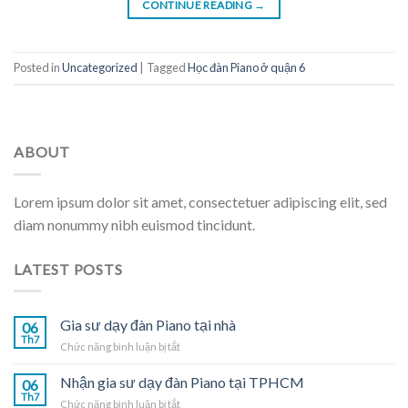
CONTINUE READING
→
Posted in
Uncategorized
|
Tagged
Học đàn Piano ở quận 6
ABOUT
Lorem ipsum dolor sit amet, consectetuer adipiscing elit, sed
diam nonummy nibh euismod tincidunt.
LATEST POSTS
Gia sư dạy đàn Piano tại nhà
06
Th7
ở
Chức năng bình luận bị tắt
Gia
sư
Nhận gia sư dạy đàn Piano tại TPHCM
06
dạy
Th7
ở
Chức năng bình luận bị tắt
đàn