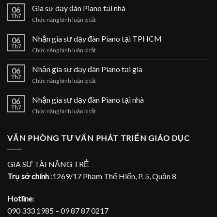
Gia sư dạy đàn Piano tại nhà
06
Th7
ở
Chức năng bình luận bị tắt
Gia
sư
Nhận gia sư dạy đàn Piano tại TPHCM
06
dạy
Th7
ở
Chức năng bình luận bị tắt
đàn
Nhận
Piano
gia
Nhận gia sư dạy đàn Piano tại gia
tại
06
sư
Th7
nhà
ở
Chức năng bình luận bị tắt
dạy
Nhận
đàn
gia
Nhận gia sư dạy đàn Piano tại nhà
Piano
06
sư
Th7
tại
ở
Chức năng bình luận bị tắt
dạy
TPHCM
Nhận
đàn
gia
Piano
sư
VĂN PHÒNG TƯ VẤN PHÁT TRIỂN GIÁO DỤC
tại
dạy
gia
đàn
Piano
GIA SƯ TÀI NĂNG TRẺ
tại
Trụ sở chính
:1269/17 Phạm Thế Hiển, P. 5, Quận 8
nhà
Hotline
:
090 333 1985 – 09 87 87 0217