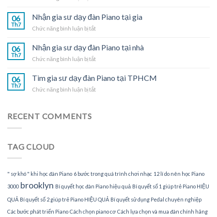
Nhận
Piano
gia
Nhận gia sư dạy đàn Piano tại gia
tại
06
sư
Th7
nhà
ở
Chức năng bình luận bị tắt
dạy
Nhận
đàn
gia
Nhận gia sư dạy đàn Piano tại nhà
Piano
06
sư
Th7
tại
ở
Chức năng bình luận bị tắt
dạy
TPHCM
Nhận
đàn
gia
Tìm gia sư dạy đàn Piano tại TPHCM
Piano
06
sư
Th7
tại
ở
Chức năng bình luận bị tắt
dạy
gia
Tìm
đàn
gia
Piano
sư
RECENT COMMENTS
tại
dạy
nhà
đàn
Piano
TAG CLOUD
tại
TPHCM
" sợ khó " khi học đàn Piano
6 bước trong quá trình chơi nhạc
12 lí do nên học Piano
brooklyn
3000
Bí quyết học đàn Piano hiệu quả
Bí quyết số 1 giúp trẻ Piano HIỆU
QUẢ
Bí quyết số 2 giúp trẻ Piano HIỆU QUẢ
Bí quyết sử dụng Pedal chuyên nghiệp
Các bước phát triển Piano
Cách chọn piano cơ
Cách lựa chọn và mua đàn chính hãng