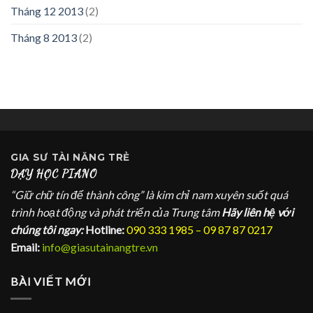
Tháng 12 2013
(2)
Tháng 8 2013
(2)
GIA SƯ
TÀI NĂNG TRẺ
DẠY HỌC PIANO
“Giữ chữ tín để thành công” là kim chỉ nam xuyên suốt quá
trình hoạt động và phát triển của Trung tâm
Hãy liên hệ với
chúng tôi ngay:
Hotline:
090 333 1985 – 09 87 87 0217
Email:
info@giasutainangtre.vn
BÀI VIẾT MỚI