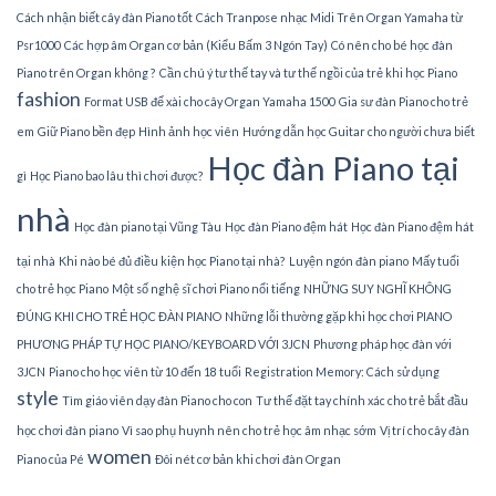
Cách nhận biết cây đàn Piano tốt
Cách Tranpose nhạc Midi Trên Organ Yamaha từ
Psr1000
Các hợp âm Organ cơ bản (Kiểu Bấm 3 Ngón Tay)
Có nên cho bé học đàn
Piano trên Organ không ?
Cần chú ý tư thế tay và tư thế ngồi của trẻ khi học Piano
fashion
Format USB để xài cho cây Organ Yamaha 1500
Gia sư đàn Piano cho trẻ
em
Giữ Piano bền đẹp
Hình ảnh học viên
Hướng dẫn học Guitar cho người chưa biết
Học đàn Piano tại
gì
Học Piano bao lâu thì chơi được?
nhà
Học đàn piano tại Vũng Tàu
Học đàn Piano đệm hát
Học đàn Piano đệm hát
tại nhà
Khi nào bé đủ điều kiện học Piano tại nhà?
Luyện ngón đàn piano
Mấy tuổi
cho trẻ học Piano
Một số nghệ sĩ chơi Piano nổi tiếng
NHỮNG SUY NGHĨ KHÔNG
ĐÚNG KHI CHO TRẺ HỌC ĐÀN PIANO
Những lỗi thường gặp khi học chơi PIANO
PHƯƠNG PHÁP TỰ HỌC PIANO/KEYBOARD VỚI 3JCN
Phương pháp học đàn với
3JCN
Piano cho học viên từ 10 đến 18 tuổi
Registration Memory: Cách sử dụng
style
Tìm giáo viên dạy đàn Piano cho con
Tư thế đặt tay chính xác cho trẻ bắt đầu
học chơi đàn piano
Vì sao phụ huynh nên cho trẻ học âm nhạc sớm
Vị trí cho cây đàn
women
Piano của Pé
Đôi nét cơ bản khi chơi đàn Organ