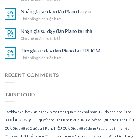
đàn
Nhận
Piano
gia
Nhận gia sư dạy đàn Piano tại gia
tại
06
sư
Th7
nhà
ở
Chức năng bình luận bị tắt
dạy
Nhận
đàn
gia
Nhận gia sư dạy đàn Piano tại nhà
Piano
06
sư
Th7
tại
ở
Chức năng bình luận bị tắt
dạy
TPHCM
Nhận
đàn
gia
Tìm gia sư dạy đàn Piano tại TPHCM
Piano
06
sư
Th7
tại
ở
Chức năng bình luận bị tắt
dạy
gia
Tìm
đàn
gia
Piano
sư
RECENT COMMENTS
tại
dạy
nhà
đàn
Piano
TAG CLOUD
tại
TPHCM
" sợ khó " khi học đàn Piano
6 bước trong quá trình chơi nhạc
12 lí do nên học Piano
brooklyn
3000
Bí quyết học đàn Piano hiệu quả
Bí quyết số 1 giúp trẻ Piano HIỆU
QUẢ
Bí quyết số 2 giúp trẻ Piano HIỆU QUẢ
Bí quyết sử dụng Pedal chuyên nghiệp
Các bước phát triển Piano
Cách chọn piano cơ
Cách lựa chọn và mua đàn chính hãng