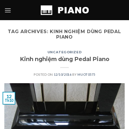
Skip
to
content
TAG ARCHIVES:
KINH NGHIỆM DÙNG PEDAL
PIANO
UNCATEGORIZED
Kinh nghiệm dùng Pedal Piano
POSTED ON
12/10/2016
BY
MUOT0575
12
Th10