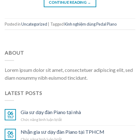
CONTINUE READING
→
Posted in
Uncategorized
|
Tagged
Kinh nghiệm dùng Pedal Piano
ABOUT
Lorem ipsum dolor sit amet, consectetuer adipiscing elit, sed
diam nonummy nibh euismod tincidunt.
LATEST POSTS
Gia sư dạy đàn Piano tại nhà
06
Th7
ở
Chức năng bình luận bị tắt
Gia
sư
Nhận gia sư dạy đàn Piano tại TPHCM
06
dạy
Th7
ở
Chức năng bình luận bị tắt