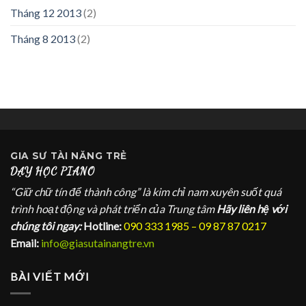
Tháng 12 2013
(2)
Tháng 8 2013
(2)
GIA SƯ
TÀI NĂNG TRẺ
DẠY HỌC PIANO
“Giữ chữ tín để thành công” là kim chỉ nam xuyên suốt quá
trình hoạt động và phát triển của Trung tâm
Hãy liên hệ với
chúng tôi ngay:
Hotline:
090 333 1985 – 09 87 87 0217
Email:
info@giasutainangtre.vn
BÀI VIẾT MỚI