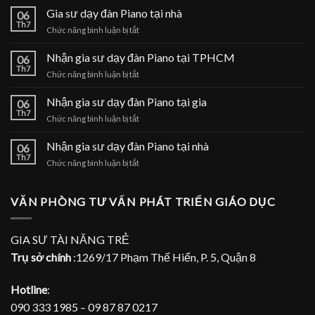
Gia sư dạy đàn Piano tại nhà
06
Th7
ở
Chức năng bình luận bị tắt
Gia
sư
Nhận gia sư dạy đàn Piano tại TPHCM
06
dạy
Th7
ở
Chức năng bình luận bị tắt
đàn
Nhận
Piano
gia
Nhận gia sư dạy đàn Piano tại gia
tại
06
sư
Th7
nhà
ở
Chức năng bình luận bị tắt
dạy
Nhận
đàn
gia
Nhận gia sư dạy đàn Piano tại nhà
Piano
06
sư
Th7
tại
ở
Chức năng bình luận bị tắt
dạy
TPHCM
Nhận
đàn
gia
Piano
sư
VĂN PHÒNG TƯ VẤN PHÁT TRIỂN GIÁO DỤC
tại
dạy
gia
đàn
Piano
GIA SƯ TÀI NĂNG TRẺ
tại
Trụ sở chính
:1269/17 Phạm Thế Hiển, P. 5, Quận 8
nhà
Hotline
:
090 333 1985 – 09 87 87 0217