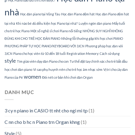
gì
Học Piano bao lâu thì chơi được?
nhà
Học đàn piano tại Vũng Tàu
Học đàn Piano đệm hát
Học đàn Piano đệm hát
tại nhà
Khi nào bé đủ điều kiện học Piano tại nhà?
Luyện ngón đàn piano
Mấy tuổi
cho trẻ học Piano
Một số nghệ sĩ chơi Piano nổi tiếng
NHỮNG SUY NGHĨ KHÔNG
ĐÚNG KHI CHO TRẺ HỌC ĐÀN PIANO
Những lỗi thường gặp khi học chơi PIANO
PHƯƠNG PHÁP TỰ HỌC PIANO/KEYBOARD VỚI 3JCN
Phương pháp học đàn với
3JCN
Piano cho học viên từ 10 đến 18 tuổi
Registration Memory: Cách sử dụng
style
Tìm giáo viên dạy đàn Piano cho con
Tư thế đặt tay chính xác cho trẻ bắt đầu
học chơi đàn piano
Vì sao phụ huynh nên cho trẻ học âm nhạc sớm
Vị trí cho cây đàn
women
Piano của Pé
Đôi nét cơ bản khi chơi đàn Organ
DANH MỤC
3 cy n piano in CASIO tt nht cho ngi mi tp
(1)
C nn cho b hc n Piano trn Organ khng
(1)
Style
(5)