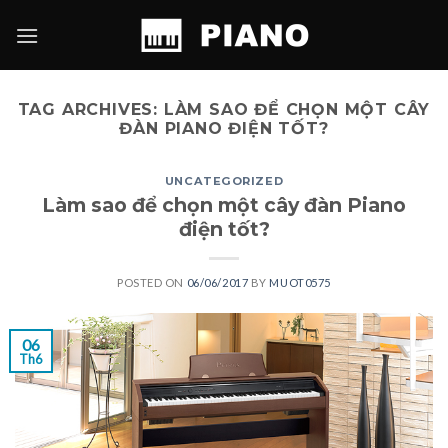
Skip
to
content
TAG ARCHIVES:
LÀM SAO ĐỂ CHỌN MỘT CÂY
ĐÀN PIANO ĐIỆN TỐT?
UNCATEGORIZED
Làm sao để chọn một cây đàn Piano
điện tốt?
POSTED ON
06/06/2017
BY
MUOT0575
06
Th6