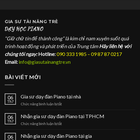
GIA SƯ
TÀI NĂNG TRẺ
DẠY HỌC PIANO
“Giữ chữ tín để thành công” là kim chỉ nam xuyên suốt quá
trình hoạt động và phát triển của Trung tâm
Hãy liên hệ với
chúng tôi ngay:
Hotline:
090 333 1985 – 09 87 87 0217
Email:
info@giasutainangtre.vn
BÀI VIẾT MỚI
Gia sư dạy đàn Piano tại nhà
06
Th7
ở
Chức năng bình luận bị tắt
Gia
sư
Nhận gia sư dạy đàn Piano tại TPHCM
06
dạy
Th7
ở
Chức năng bình luận bị tắt
đàn
Nhận
Piano
gia
Nhận gia sư dạy đàn Piano tại gia
tại
06
sư