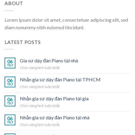
ABOUT
Lorem ipsum dolor sit amet, consectetuer adipiscing elit, sed
diam nonummy nibh euismod tincidunt.
LATEST POSTS
Gia sư dạy đàn Piano tại nhà
06
Th7
ở
Chức năng bình luận bị tắt
Gia
sư
Nhận gia sư dạy đàn Piano tại TPHCM
06
dạy
Th7
ở
Chức năng bình luận bị tắt
đàn
Nhận
Piano
gia
Nhận gia sư dạy đàn Piano tại gia
tại
06
sư
Th7
nhà
ở
Chức năng bình luận bị tắt
dạy
Nhận
đàn
gia
Nhận gia sư dạy đàn Piano tại nhà
Piano
06
sư
Th7
tại
ở
Chức năng bình luận bị tắt
dạy
TPHCM
Nhận
đàn
gia