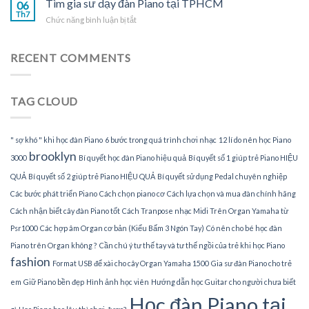
Tìm gia sư dạy đàn Piano tại TPHCM
Piano
06
sư
Th7
tại
ở
Chức năng bình luận bị tắt
dạy
gia
Tìm
đàn
gia
Piano
sư
RECENT COMMENTS
tại
dạy
nhà
đàn
Piano
TAG CLOUD
tại
TPHCM
" sợ khó " khi học đàn Piano
6 bước trong quá trình chơi nhạc
12 lí do nên học Piano
brooklyn
3000
Bí quyết học đàn Piano hiệu quả
Bí quyết số 1 giúp trẻ Piano HIỆU
QUẢ
Bí quyết số 2 giúp trẻ Piano HIỆU QUẢ
Bí quyết sử dụng Pedal chuyên nghiệp
Các bước phát triển Piano
Cách chọn piano cơ
Cách lựa chọn và mua đàn chính hãng
Cách nhận biết cây đàn Piano tốt
Cách Tranpose nhạc Midi Trên Organ Yamaha từ
Psr1000
Các hợp âm Organ cơ bản (Kiểu Bấm 3 Ngón Tay)
Có nên cho bé học đàn
Piano trên Organ không ?
Cần chú ý tư thế tay và tư thế ngồi của trẻ khi học Piano
fashion
Format USB để xài cho cây Organ Yamaha 1500
Gia sư đàn Piano cho trẻ
em
Giữ Piano bền đẹp
Hình ảnh học viên
Hướng dẫn học Guitar cho người chưa biết
Học đàn Piano tại