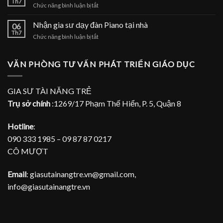
Th7
nhà
ở
Chức năng bình luận bị tắt
dạy
Nhận
đàn
gia
Nhận gia sư dạy đàn Piano tại nhà
Piano
06
sư
Th7
tại
ở
Chức năng bình luận bị tắt
dạy
TPHCM
Nhận
đàn
gia
Piano
sư
VĂN PHÒNG TƯ VẤN PHÁT TRIỂN GIÁO DỤC
tại
dạy
gia
đàn
Piano
GIA SƯ TÀI NĂNG TRẺ
tại
Trụ sở chính
:1269/17 Phạm Thế Hiển, P. 5, Quận 8
nhà
Hotline
:
090 333 1985 – 09 87 87 0217
CÔ MƯỢT
Email
: giasutainangtre.vn@gmail.com,
info@giasutainangtre.vn