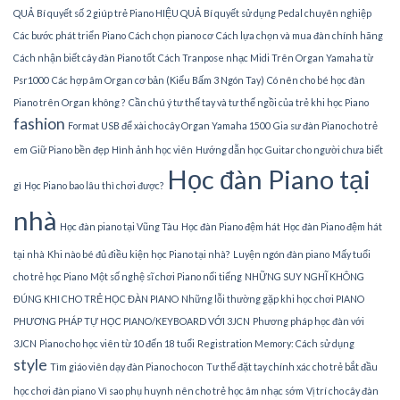
QUẢ
Bí quyết số 2 giúp trẻ Piano HIỆU QUẢ
Bí quyết sử dụng Pedal chuyên nghiệp
Các bước phát triển Piano
Cách chọn piano cơ
Cách lựa chọn và mua đàn chính hãng
Cách nhận biết cây đàn Piano tốt
Cách Tranpose nhạc Midi Trên Organ Yamaha từ
Psr1000
Các hợp âm Organ cơ bản (Kiểu Bấm 3 Ngón Tay)
Có nên cho bé học đàn
Piano trên Organ không ?
Cần chú ý tư thế tay và tư thế ngồi của trẻ khi học Piano
fashion
Format USB để xài cho cây Organ Yamaha 1500
Gia sư đàn Piano cho trẻ
em
Giữ Piano bền đẹp
Hình ảnh học viên
Hướng dẫn học Guitar cho người chưa biết
Học đàn Piano tại
gì
Học Piano bao lâu thì chơi được?
nhà
Học đàn piano tại Vũng Tàu
Học đàn Piano đệm hát
Học đàn Piano đệm hát
tại nhà
Khi nào bé đủ điều kiện học Piano tại nhà?
Luyện ngón đàn piano
Mấy tuổi
cho trẻ học Piano
Một số nghệ sĩ chơi Piano nổi tiếng
NHỮNG SUY NGHĨ KHÔNG
ĐÚNG KHI CHO TRẺ HỌC ĐÀN PIANO
Những lỗi thường gặp khi học chơi PIANO
PHƯƠNG PHÁP TỰ HỌC PIANO/KEYBOARD VỚI 3JCN
Phương pháp học đàn với
3JCN
Piano cho học viên từ 10 đến 18 tuổi
Registration Memory: Cách sử dụng
style
Tìm giáo viên dạy đàn Piano cho con
Tư thế đặt tay chính xác cho trẻ bắt đầu
học chơi đàn piano
Vì sao phụ huynh nên cho trẻ học âm nhạc sớm
Vị trí cho cây đàn