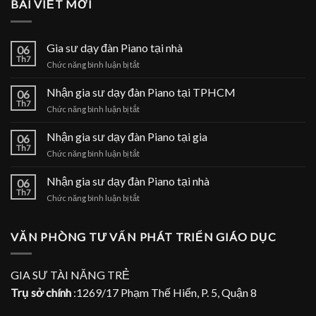
BÀI VIẾT MỚI
Gia sư dạy đàn Piano tại nhà
06
Th7
ở
Chức năng bình luận bị tắt
Gia
sư
Nhận gia sư dạy đàn Piano tại TPHCM
06
dạy
Th7
ở
Chức năng bình luận bị tắt
đàn
Nhận
Piano
gia
Nhận gia sư dạy đàn Piano tại gia
tại
06
sư
Th7
nhà
ở
Chức năng bình luận bị tắt
dạy
Nhận
đàn
gia
Nhận gia sư dạy đàn Piano tại nhà
Piano
06
sư
Th7
tại
ở
Chức năng bình luận bị tắt
dạy
TPHCM
Nhận
đàn
gia
Piano
sư
VĂN PHÒNG TƯ VẤN PHÁT TRIỂN GIÁO DỤC
tại
dạy
gia
đàn
Piano
GIA SƯ TÀI NĂNG TRẺ
tại
Trụ sở chính
:1269/17 Phạm Thế Hiển, P. 5, Quận 8
nhà