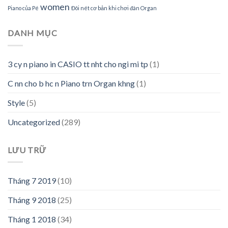
women
Piano của Pé
Đôi nét cơ bản khi chơi đàn Organ
DANH MỤC
3 cy n piano in CASIO tt nht cho ngi mi tp
(1)
C nn cho b hc n Piano trn Organ khng
(1)
Style
(5)
Uncategorized
(289)
LƯU TRỮ
Tháng 7 2019
(10)
Tháng 9 2018
(25)
Tháng 1 2018
(34)