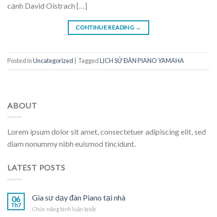
cạnh David Oistrach […]
CONTINUE READING
→
Posted in
Uncategorized
|
Tagged
LỊCH SỬ ĐÀN PIANO YAMAHA
ABOUT
Lorem ipsum dolor sit amet, consectetuer adipiscing elit, sed
diam nonummy nibh euismod tincidunt.
LATEST POSTS
Gia sư dạy đàn Piano tại nhà
06
Th7
ở
Chức năng bình luận bị tắt
Gia