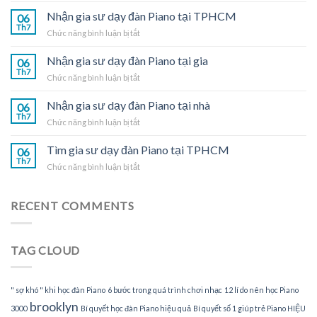
sư
Nhận gia sư dạy đàn Piano tại TPHCM
06
dạy
Th7
ở
Chức năng bình luận bị tắt
đàn
Nhận
Piano
gia
Nhận gia sư dạy đàn Piano tại gia
tại
06
sư
Th7
nhà
ở
Chức năng bình luận bị tắt
dạy
Nhận
đàn
gia
Nhận gia sư dạy đàn Piano tại nhà
Piano
06
sư
Th7
tại
ở
Chức năng bình luận bị tắt
dạy
TPHCM
Nhận
đàn
gia
Tìm gia sư dạy đàn Piano tại TPHCM
Piano
06
sư
Th7
tại
ở
Chức năng bình luận bị tắt
dạy
gia
Tìm
đàn
gia
Piano
sư
RECENT COMMENTS
tại
dạy
nhà
đàn
Piano
TAG CLOUD
tại
TPHCM
" sợ khó " khi học đàn Piano
6 bước trong quá trình chơi nhạc
12 lí do nên học Piano
brooklyn
3000
Bí quyết học đàn Piano hiệu quả
Bí quyết số 1 giúp trẻ Piano HIỆU