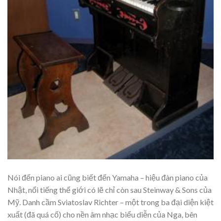
Nói đến piano ai cũng biết đến Yamaha – hiệu đàn piano của
Nhật, nổi tiếng thế giới có lẽ chỉ còn sau Steinway & Sons của
Mỹ. Danh cầm Sviatoslav Richter – một trong ba đại diện kiệt
xuất (đã quá cố) cho nền âm nhạc biểu diễn của Nga, bên