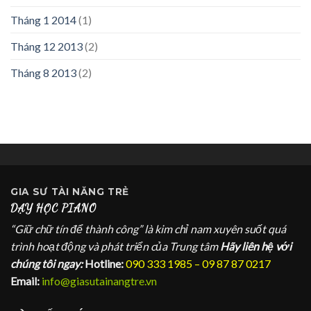
Tháng 1 2014
(1)
Tháng 12 2013
(2)
Tháng 8 2013
(2)
GIA SƯ
TÀI NĂNG TRẺ
DẠY HỌC PIANO
“Giữ chữ tín để thành công” là kim chỉ nam xuyên suốt quá
trình hoạt động và phát triển của Trung tâm
Hãy liên hệ với
chúng tôi ngay:
Hotline:
090 333 1985 – 09 87 87 0217
Email:
info@giasutainangtre.vn