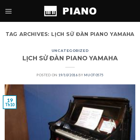
Skip
to
content
TAG ARCHIVES:
LỊCH SỬ ĐÀN PIANO YAMAHA
UNCATEGORIZED
LỊCH SỬ ĐÀN PIANO YAMAHA
POSTED ON
19/10/2016
BY
MUOT0575
19
Th10