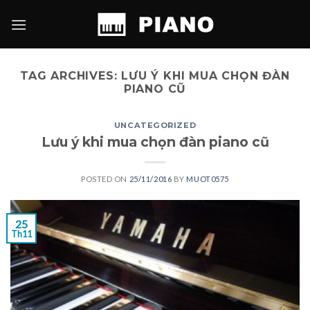
Skip
to
content
TAG ARCHIVES:
LƯU Ý KHI MUA CHỌN ĐÀN
PIANO CŨ
UNCATEGORIZED
Lưu ý khi mua chọn đàn piano cũ
POSTED ON
25/11/2016
BY
MUOT0575
25
Th11