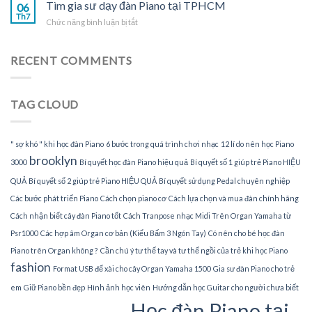
gia
Tìm gia sư dạy đàn Piano tại TPHCM
Piano
06
sư
Th7
tại
ở
Chức năng bình luận bị tắt
dạy
gia
Tìm
đàn
gia
Piano
sư
RECENT COMMENTS
tại
dạy
nhà
đàn
Piano
TAG CLOUD
tại
TPHCM
" sợ khó " khi học đàn Piano
6 bước trong quá trình chơi nhạc
12 lí do nên học Piano
brooklyn
3000
Bí quyết học đàn Piano hiệu quả
Bí quyết số 1 giúp trẻ Piano HIỆU
QUẢ
Bí quyết số 2 giúp trẻ Piano HIỆU QUẢ
Bí quyết sử dụng Pedal chuyên nghiệp
Các bước phát triển Piano
Cách chọn piano cơ
Cách lựa chọn và mua đàn chính hãng
Cách nhận biết cây đàn Piano tốt
Cách Tranpose nhạc Midi Trên Organ Yamaha từ
Psr1000
Các hợp âm Organ cơ bản (Kiểu Bấm 3 Ngón Tay)
Có nên cho bé học đàn
Piano trên Organ không ?
Cần chú ý tư thế tay và tư thế ngồi của trẻ khi học Piano
fashion
Format USB để xài cho cây Organ Yamaha 1500
Gia sư đàn Piano cho trẻ
em
Giữ Piano bền đẹp
Hình ảnh học viên
Hướng dẫn học Guitar cho người chưa biết
Học đàn Piano tại