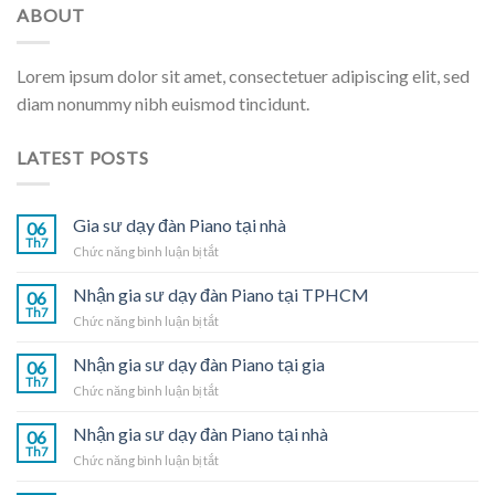
ABOUT
Lorem ipsum dolor sit amet, consectetuer adipiscing elit, sed
diam nonummy nibh euismod tincidunt.
LATEST POSTS
Gia sư dạy đàn Piano tại nhà
06
Th7
ở
Chức năng bình luận bị tắt
Gia
sư
Nhận gia sư dạy đàn Piano tại TPHCM
06
dạy
Th7
ở
Chức năng bình luận bị tắt
đàn
Nhận
Piano
gia
Nhận gia sư dạy đàn Piano tại gia
tại
06
sư
Th7
nhà
ở
Chức năng bình luận bị tắt
dạy
Nhận
đàn
gia
Nhận gia sư dạy đàn Piano tại nhà
Piano
06
sư
Th7
tại
ở
Chức năng bình luận bị tắt
dạy
TPHCM
Nhận
đàn