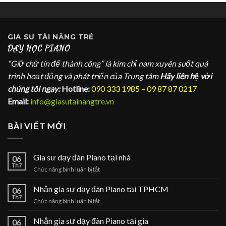
GIA SƯ
TÀI NĂNG TRẺ
DẠY HỌC PIANO
“Giữ chữ tín để thành công” là kim chỉ nam xuyên suốt quá
trình hoạt động và phát triển của Trung tâm
Hãy liên hệ với
chúng tôi ngay:
Hotline:
090 333 1985 – 09 87 87 0217
Email:
info@giasutainangtre.vn
BÀI VIẾT MỚI
Gia sư dạy đàn Piano tại nhà
06
Th7
ở
Chức năng bình luận bị tắt
Gia
sư
Nhận gia sư dạy đàn Piano tại TPHCM
06
dạy
Th7
ở
Chức năng bình luận bị tắt
đàn
Nhận
Piano
gia
Nhận gia sư dạy đàn Piano tại gia
tại
06