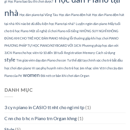
gì
Học Piano bao lâu thì chơi được?
nhà
Học đàn piano tại Vũng Tàu
Học đàn Piano đệm hát
Học đàn Piano đệm hát
tại nhà
Khi nào bé đủ điều kiện học Piano tại nhà?
Luyện ngón đàn piano
Mấy tuổi
cho trẻ học Piano
Một số nghệ sĩ chơi Piano nổi tiếng
NHỮNG SUY NGHĨ KHÔNG
ĐÚNG KHI CHO TRẺ HỌC ĐÀN PIANO
Những lỗi thường gặp khi học chơi PIANO
PHƯƠNG PHÁP TỰ HỌC PIANO/KEYBOARD VỚI 3JCN
Phương pháp học đàn với
3JCN
Piano cho học viên từ 10 đến 18 tuổi
Registration Memory: Cách sử dụng
style
Tìm giáo viên dạy đàn Piano cho con
Tư thế đặt tay chính xác cho trẻ bắt đầu
học chơi đàn piano
Vì sao phụ huynh nên cho trẻ học âm nhạc sớm
Vị trí cho cây đàn
women
Piano của Pé
Đôi nét cơ bản khi chơi đàn Organ
DANH MỤC
3 cy n piano in CASIO tt nht cho ngi mi tp
(1)
C nn cho b hc n Piano trn Organ khng
(1)
Style
(5)