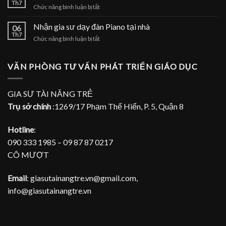
sư
Th7
nhà
ở
Chức năng bình luận bị tắt
dạy
Nhận
đàn
gia
Nhận gia sư dạy đàn Piano tại nhà
Piano
06
sư
Th7
tại
ở
Chức năng bình luận bị tắt
dạy
TPHCM
Nhận
đàn
gia
Piano
sư
VĂN PHÒNG TƯ VẤN PHÁT TRIỂN GIÁO DỤC
tại
dạy
gia
đàn
Piano
GIA SƯ TÀI NĂNG TRẺ
tại
Trụ sở chính
:1269/17 Phạm Thế Hiển, P. 5, Quận 8
nhà
Hotline
:
090 333 1985 – 09 87 87 0217
CÔ MƯỢT
Email
: giasutainangtre.vn@gmail.com,
info@giasutainangtre.vn