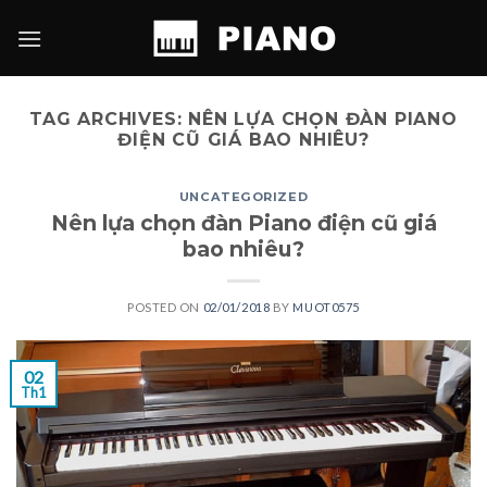
Skip
to
content
TAG ARCHIVES:
NÊN LỰA CHỌN ĐÀN PIANO
ĐIỆN CŨ GIÁ BAO NHIÊU?
UNCATEGORIZED
Nên lựa chọn đàn Piano điện cũ giá
bao nhiêu?
POSTED ON
02/01/2018
BY
MUOT0575
02
Th1