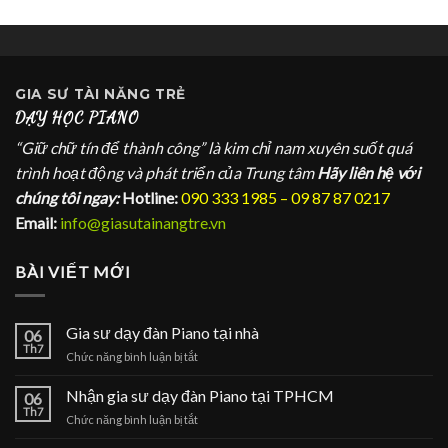
GIA SƯ
TÀI NĂNG TRẺ
DẠY HỌC PIANO
“Giữ chữ tín để thành công” là kim chỉ nam xuyên suốt quá
trình hoạt động và phát triển của Trung tâm
Hãy liên hệ với
chúng tôi ngay:
Hotline:
090 333 1985 – 09 87 87 0217
Email:
info@giasutainangtre.vn
BÀI VIẾT MỚI
Gia sư dạy đàn Piano tại nhà
06
Th7
ở
Chức năng bình luận bị tắt
Gia
sư
Nhận gia sư dạy đàn Piano tại TPHCM
06
dạy
Th7
ở
Chức năng bình luận bị tắt
đàn
Nhận
Piano