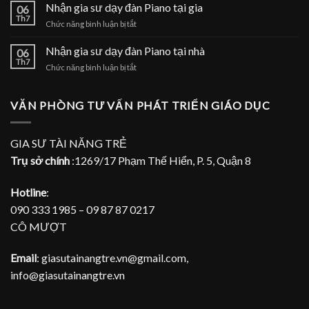
gia
Nhận gia sư dạy đàn Piano tại gia
tại
06
sư
Th7
nhà
ở
Chức năng bình luận bị tắt
dạy
Nhận
đàn
gia
Nhận gia sư dạy đàn Piano tại nhà
Piano
06
sư
Th7
tại
ở
Chức năng bình luận bị tắt
dạy
TPHCM
Nhận
đàn
gia
Piano
sư
VĂN PHÒNG TƯ VẤN PHÁT TRIỂN GIÁO DỤC
tại
dạy
gia
đàn
Piano
GIA SƯ TÀI NĂNG TRẺ
tại
Trụ sở chính
:1269/17 Phạm Thế Hiển, P. 5, Quận 8
nhà
Hotline
:
090 333 1985 – 09 87 87 0217
CÔ MƯỢT
Email
: giasutainangtre.vn@gmail.com,
info@giasutainangtre.vn