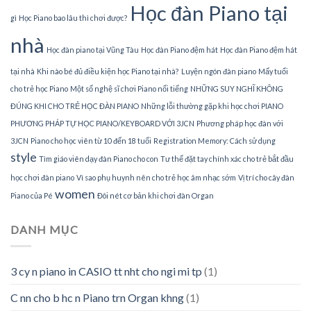
Học đàn Piano tại
gì
Học Piano bao lâu thì chơi được?
nhà
Học đàn piano tại Vũng Tàu
Học đàn Piano đệm hát
Học đàn Piano đệm hát
tại nhà
Khi nào bé đủ điều kiện học Piano tại nhà?
Luyện ngón đàn piano
Mấy tuổi
cho trẻ học Piano
Một số nghệ sĩ chơi Piano nổi tiếng
NHỮNG SUY NGHĨ KHÔNG
ĐÚNG KHI CHO TRẺ HỌC ĐÀN PIANO
Những lỗi thường gặp khi học chơi PIANO
PHƯƠNG PHÁP TỰ HỌC PIANO/KEYBOARD VỚI 3JCN
Phương pháp học đàn với
3JCN
Piano cho học viên từ 10 đến 18 tuổi
Registration Memory: Cách sử dụng
style
Tìm giáo viên dạy đàn Piano cho con
Tư thế đặt tay chính xác cho trẻ bắt đầu
học chơi đàn piano
Vì sao phụ huynh nên cho trẻ học âm nhạc sớm
Vị trí cho cây đàn
women
Piano của Pé
Đôi nét cơ bản khi chơi đàn Organ
DANH MỤC
3 cy n piano in CASIO tt nht cho ngi mi tp
(1)
C nn cho b hc n Piano trn Organ khng
(1)