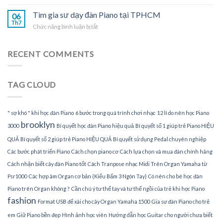
Nhận
đàn
gia
Tìm gia sư dạy đàn Piano tại TPHCM
Piano
06
sư
Th7
tại
ở
Chức năng bình luận bị tắt
dạy
gia
Tìm
đàn
gia
Piano
sư
RECENT COMMENTS
tại
dạy
nhà
đàn
Piano
TAG CLOUD
tại
TPHCM
" sợ khó " khi học đàn Piano
6 bước trong quá trình chơi nhạc
12 lí do nên học Piano
brooklyn
3000
Bí quyết học đàn Piano hiệu quả
Bí quyết số 1 giúp trẻ Piano HIỆU
QUẢ
Bí quyết số 2 giúp trẻ Piano HIỆU QUẢ
Bí quyết sử dụng Pedal chuyên nghiệp
Các bước phát triển Piano
Cách chọn piano cơ
Cách lựa chọn và mua đàn chính hãng
Cách nhận biết cây đàn Piano tốt
Cách Tranpose nhạc Midi Trên Organ Yamaha từ
Psr1000
Các hợp âm Organ cơ bản (Kiểu Bấm 3 Ngón Tay)
Có nên cho bé học đàn
Piano trên Organ không ?
Cần chú ý tư thế tay và tư thế ngồi của trẻ khi học Piano
fashion
Format USB để xài cho cây Organ Yamaha 1500
Gia sư đàn Piano cho trẻ
em
Giữ Piano bền đẹp
Hình ảnh học viên
Hướng dẫn học Guitar cho người chưa biết