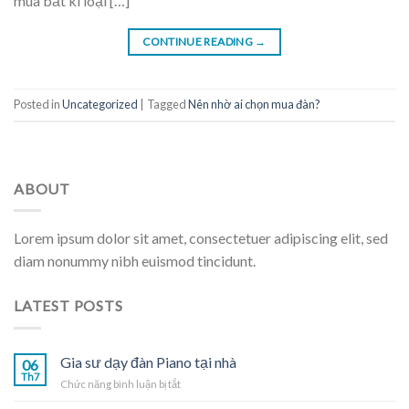
mua bất kì loại […]
CONTINUE READING
→
Posted in
Uncategorized
|
Tagged
Nên nhờ ai chọn mua đàn?
ABOUT
Lorem ipsum dolor sit amet, consectetuer adipiscing elit, sed
diam nonummy nibh euismod tincidunt.
LATEST POSTS
Gia sư dạy đàn Piano tại nhà
06
Th7
ở
Chức năng bình luận bị tắt
Gia