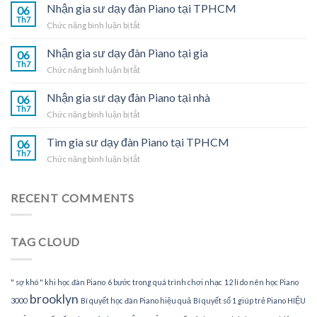
sư
Nhận gia sư dạy đàn Piano tại TPHCM
06
dạy
Th7
ở
Chức năng bình luận bị tắt
đàn
Nhận
Piano
gia
Nhận gia sư dạy đàn Piano tại gia
tại
06
sư
Th7
nhà
ở
Chức năng bình luận bị tắt
dạy
Nhận
đàn
gia
Nhận gia sư dạy đàn Piano tại nhà
Piano
06
sư
Th7
tại
ở
Chức năng bình luận bị tắt
dạy
TPHCM
Nhận
đàn
gia
Tìm gia sư dạy đàn Piano tại TPHCM
Piano
06
sư
Th7
tại
ở
Chức năng bình luận bị tắt
dạy
gia
Tìm
đàn
gia
Piano
sư
RECENT COMMENTS
tại
dạy
nhà
đàn
Piano
TAG CLOUD
tại
TPHCM
" sợ khó " khi học đàn Piano
6 bước trong quá trình chơi nhạc
12 lí do nên học Piano
brooklyn
3000
Bí quyết học đàn Piano hiệu quả
Bí quyết số 1 giúp trẻ Piano HIỆU