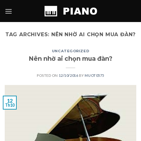
Skip
to
content
TAG ARCHIVES:
NÊN NHỜ AI CHỌN MUA ĐÀN?
UNCATEGORIZED
Nên nhờ ai chọn mua đàn?
POSTED ON
12/10/2016
BY
MUOT0575
12
Th10