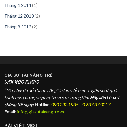
Tháng 1 2014
(1)
Tháng 12 2013
(2)
Tháng 8 2013
(2)
GIA SƯ
TÀI NĂNG TRẺ
DẠY HỌC PIANO
“Giữ chữ tín để thành công” là kim chỉ nam xuyên suốt quá
trình hoạt động và phát triển của Trung tâm
Hãy liên hệ với
chúng tôi ngay:
Hotline:
090 333 1985 – 09 87 87 0217
Email:
info@giasutainangtre.vn
BÀI VIẾT MỚI