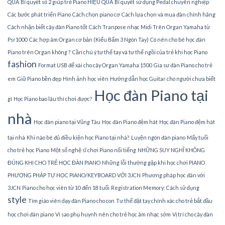
QUẢ
Bí quyết số 2 giúp trẻ Piano HIỆU QUẢ
Bí quyết sử dụng Pedal chuyên nghiệp
Các bước phát triển Piano
Cách chọn piano cơ
Cách lựa chọn và mua đàn chính hãng
Cách nhận biết cây đàn Piano tốt
Cách Tranpose nhạc Midi Trên Organ Yamaha từ
Psr1000
Các hợp âm Organ cơ bản (Kiểu Bấm 3 Ngón Tay)
Có nên cho bé học đàn
Piano trên Organ không ?
Cần chú ý tư thế tay và tư thế ngồi của trẻ khi học Piano
fashion
Format USB để xài cho cây Organ Yamaha 1500
Gia sư đàn Piano cho trẻ
em
Giữ Piano bền đẹp
Hình ảnh học viên
Hướng dẫn học Guitar cho người chưa biết
Học đàn Piano tại
gì
Học Piano bao lâu thì chơi được?
nhà
Học đàn piano tại Vũng Tàu
Học đàn Piano đệm hát
Học đàn Piano đệm hát
tại nhà
Khi nào bé đủ điều kiện học Piano tại nhà?
Luyện ngón đàn piano
Mấy tuổi
cho trẻ học Piano
Một số nghệ sĩ chơi Piano nổi tiếng
NHỮNG SUY NGHĨ KHÔNG
ĐÚNG KHI CHO TRẺ HỌC ĐÀN PIANO
Những lỗi thường gặp khi học chơi PIANO
PHƯƠNG PHÁP TỰ HỌC PIANO/KEYBOARD VỚI 3JCN
Phương pháp học đàn với
3JCN
Piano cho học viên từ 10 đến 18 tuổi
Registration Memory: Cách sử dụng
style
Tìm giáo viên dạy đàn Piano cho con
Tư thế đặt tay chính xác cho trẻ bắt đầu
học chơi đàn piano
Vì sao phụ huynh nên cho trẻ học âm nhạc sớm
Vị trí cho cây đàn