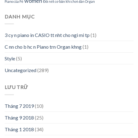
women
Piano của Pé
Đôi nét cơ bản khi chơi đàn Organ
DANH MỤC
3 cy n piano in CASIO tt nht cho ngi mi tp
(1)
C nn cho b hc n Piano trn Organ khng
(1)
Style
(5)
Uncategorized
(289)
LƯU TRỮ
Tháng 7 2019
(10)
Tháng 9 2018
(25)
Tháng 1 2018
(34)