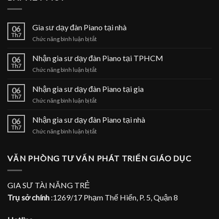
Gia sư dạy đàn Piano tại nhà
06
Th7
ở
Chức năng bình luận bị tắt
Gia
sư
Nhận gia sư dạy đàn Piano tại TPHCM
06
dạy
Th7
ở
Chức năng bình luận bị tắt
đàn
Nhận
Piano
gia
Nhận gia sư dạy đàn Piano tại gia
tại
06
sư
Th7
nhà
ở
Chức năng bình luận bị tắt
dạy
Nhận
đàn
gia
Nhận gia sư dạy đàn Piano tại nhà
Piano
06
sư
Th7
tại
ở
Chức năng bình luận bị tắt
dạy
TPHCM
Nhận
đàn
gia
Piano
sư
VĂN PHÒNG TƯ VẤN PHÁT TRIỂN GIÁO DỤC
tại
dạy
gia
đàn
Piano
GIA SƯ TÀI NĂNG TRẺ
tại
Trụ sở chính
:1269/17 Phạm Thế Hiển, P. 5, Quận 8
nhà