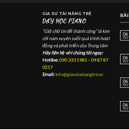
GIA SƯ
TÀI NĂNG TRẺ
BÀI
DẠY HỌC PIANO
“Giữ chữ tín để thành công” là kim
06
chỉ nam xuyên suốt quá trình hoạt
Th7
động và phát triển của Trung tâm
Hãy liên hệ với chúng tôi ngay:
06
Hotline:
090 333 1985 – 09 87 87
Th7
0217
Email:
info@giasutainangtre.vn
06
Th7
06
Th7