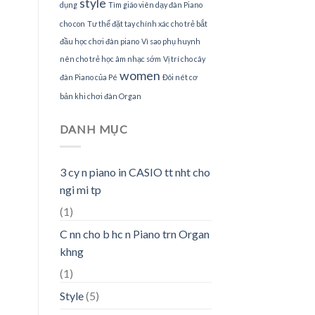
style
dụng
Tìm giáo viên dạy đàn Piano
cho con
Tư thế đặt tay chính xác cho trẻ bắt
đầu học chơi đàn piano
Vì sao phụ huynh
nên cho trẻ học âm nhạc sớm
Vị trí cho cây
women
đàn Piano của Pé
Đôi nét cơ
bản khi chơi đàn Organ
DANH MỤC
3 cy n piano in CASIO tt nht cho
ngi mi tp
(1)
C nn cho b hc n Piano trn Organ
khng
(1)
Style
(5)