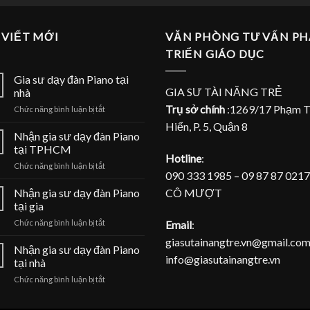
 VIẾT MỚI
VĂN PHÒNG TƯ VẤN PH
TRIỂN GIÁO DỤC
Gia sư dạy đàn Piano tại
GIA SƯ TÀI NĂNG TRẺ
nhà
Trụ sở chính
:1269/17 Phạm 
ở
Chức năng bình luận bị tắt
Gia
Hiển, P. 5, Quận 8
sư
Nhận gia sư dạy đàn Piano
dạy
tại TPHCM
đàn
Hotline
:
ở
Chức năng bình luận bị tắt
Piano
090 333 1985 – 09 87 87 0217
Nhận
tại
gia
CÔ MƯỢT
Nhận gia sư dạy đàn Piano
nhà
sư
tại gia
dạy
ở
Email
:
Chức năng bình luận bị tắt
đàn
Nhận
Piano
giasutainangtre.vn@gmail.com
gia
Nhận gia sư dạy đàn Piano
tại
info@giasutainangtre.vn
sư
TPHCM
tại nhà
dạy
ở
Chức năng bình luận bị tắt
đàn
Nhận
Piano
gia
tại