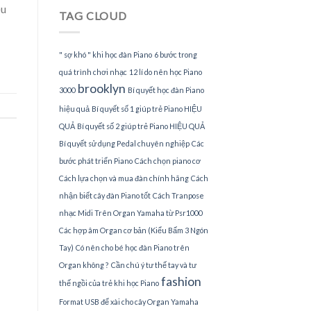
Piano
ều
TAG CLOUD
tại
TPHCM
" sợ khó " khi học đàn Piano
6 bước trong
quá trình chơi nhạc
12 lí do nên học Piano
brooklyn
3000
Bí quyết học đàn Piano
hiệu quả
Bí quyết số 1 giúp trẻ Piano HIỆU
QUẢ
Bí quyết số 2 giúp trẻ Piano HIỆU QUẢ
Bí quyết sử dụng Pedal chuyên nghiệp
Các
bước phát triển Piano
Cách chọn piano cơ
Cách lựa chọn và mua đàn chính hãng
Cách
nhận biết cây đàn Piano tốt
Cách Tranpose
nhạc Midi Trên Organ Yamaha từ Psr1000
Các hợp âm Organ cơ bản (Kiểu Bấm 3 Ngón
Tay)
Có nên cho bé học đàn Piano trên
Organ không ?
Cần chú ý tư thế tay và tư
fashion
thế ngồi của trẻ khi học Piano
Format USB để xài cho cây Organ Yamaha