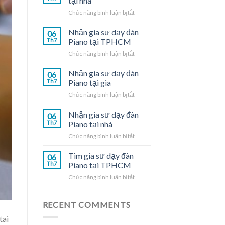
tại nhà
ở
Chức năng bình luận bị tắt
Gia
sư
Nhận gia sư dạy đàn
06
dạy
Th7
Piano tại TPHCM
đàn
ở
Chức năng bình luận bị tắt
Piano
Nhận
tại
gia
Nhận gia sư dạy đàn
nhà
06
sư
Th7
Piano tại gia
dạy
ở
Chức năng bình luận bị tắt
đàn
Nhận
Piano
gia
Nhận gia sư dạy đàn
tại
06
sư
TPHCM
Th7
Piano tại nhà
dạy
ở
Chức năng bình luận bị tắt
đàn
Nhận
Piano
gia
Tìm gia sư dạy đàn
tại
06
sư
gia
Th7
Piano tại TPHCM
dạy
ở
Chức năng bình luận bị tắt
đàn
Tìm
Piano
gia
tại
sư
RECENT COMMENTS
nhà
dạy
tai
đàn