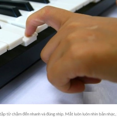
ập từ chậm đến nhanh và đúng nhịp. Mắt luôn luôn nhìn bản nhạc, 