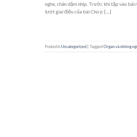
nghe, chân dậm nhịp. Trước khi tập vào bài 
lượt giai điệu của bài Chú ý: […]
Posted in
Uncategorized
|
Tagged
Organ và những ngu