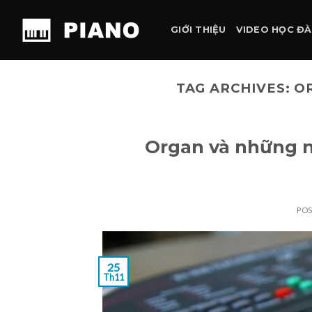
Skip
to
GIỚI THIỆU
VIDEO HỌC Đ
content
TAG ARCHIVES:
O
Organ và những n
PO
25
Th11