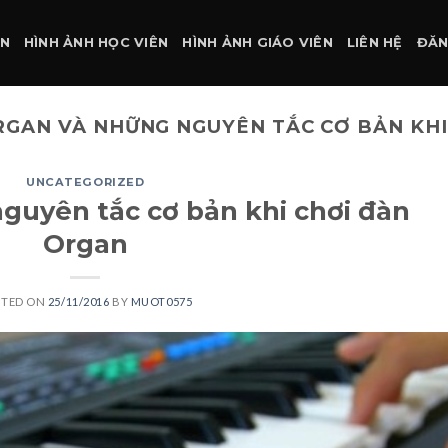
ÀN
HÌNH ẢNH HỌC VIÊN
HÌNH ẢNH GIÁO VIÊN
LIÊN HỆ
ĐĂN
RGAN VÀ NHỮNG NGUYÊN TẮC CƠ BẢN KHI
UNCATEGORIZED
guyên tắc cơ bản khi chơi đàn
Organ
STED ON
25/11/2016
BY
MUOT0575