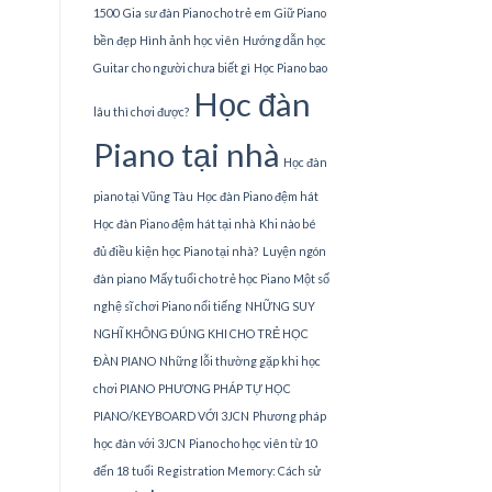
1500
Gia sư đàn Piano cho trẻ em
Giữ Piano
bền đẹp
Hình ảnh học viên
Hướng dẫn học
Guitar cho người chưa biết gì
Học Piano bao
Học đàn
lâu thì chơi được?
Piano tại nhà
Học đàn
piano tại Vũng Tàu
Học đàn Piano đệm hát
Học đàn Piano đệm hát tại nhà
Khi nào bé
đủ điều kiện học Piano tại nhà?
Luyện ngón
đàn piano
Mấy tuổi cho trẻ học Piano
Một số
nghệ sĩ chơi Piano nổi tiếng
NHỮNG SUY
NGHĨ KHÔNG ĐÚNG KHI CHO TRẺ HỌC
ĐÀN PIANO
Những lỗi thường gặp khi học
chơi PIANO
PHƯƠNG PHÁP TỰ HỌC
PIANO/KEYBOARD VỚI 3JCN
Phương pháp
học đàn với 3JCN
Piano cho học viên từ 10
đến 18 tuổi
Registration Memory: Cách sử