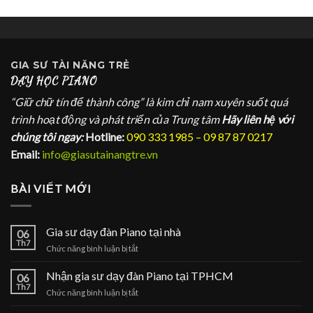
GIA SƯ
TÀI NĂNG TRẺ
DẠY HỌC PIANO
“Giữ chữ tín để thành công” là kim chỉ nam xuyên suốt quá
trình hoạt động và phát triển của Trung tâm
Hãy liên hệ với
chúng tôi ngay:
Hotline:
090 333 1985 – 09 87 87 0217
Email:
info@giasutainangtre.vn
BÀI VIẾT MỚI
Gia sư dạy đàn Piano tại nhà
06
Th7
ở
Chức năng bình luận bị tắt
Gia
sư
Nhận gia sư dạy đàn Piano tại TPHCM
06
dạy
Th7
ở
Chức năng bình luận bị tắt
đàn
Nhận
Piano