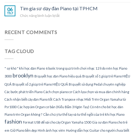
Nhận
đàn
gia
Tìm gia sư dạy đàn Piano tại TPHCM
Piano
06
sư
Th7
tại
ở
Chức năng bình luận bị tắt
dạy
gia
Tìm
đàn
gia
Piano
sư
RECENT COMMENTS
tại
dạy
nhà
đàn
Piano
TAG CLOUD
tại
TPHCM
" sợ khó " khi học đàn Piano
6 bước trong quá trình chơi nhạc
12 lí do nên học Piano
brooklyn
3000
Bí quyết học đàn Piano hiệu quả
Bí quyết số 1 giúp trẻ Piano HIỆU
QUẢ
Bí quyết số 2 giúp trẻ Piano HIỆU QUẢ
Bí quyết sử dụng Pedal chuyên nghiệp
Các bước phát triển Piano
Cách chọn piano cơ
Cách lựa chọn và mua đàn chính hãng
Cách nhận biết cây đàn Piano tốt
Cách Tranpose nhạc Midi Trên Organ Yamaha từ
Psr1000
Các hợp âm Organ cơ bản (Kiểu Bấm 3 Ngón Tay)
Có nên cho bé học đàn
Piano trên Organ không ?
Cần chú ý tư thế tay và tư thế ngồi của trẻ khi học Piano
fashion
Format USB để xài cho cây Organ Yamaha 1500
Gia sư đàn Piano cho trẻ
em
Giữ Piano bền đẹp
Hình ảnh học viên
Hướng dẫn học Guitar cho người chưa biết