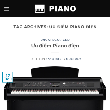
Skip
to
content
TAG ARCHIVES:
ƯU ĐIỂM PIANO ĐIỆN
UNCATEGORIZED
Ưu điểm Piano điện
POSTED ON
17/10/2016
BY
MUOT0575
17
Th10