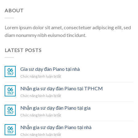
ABOUT
Lorem ipsum dolor sit amet, consectetuer adipiscing elit, sed
diam nonummy nibh euismod tincidunt.
LATEST POSTS
Gia sư dạy đàn Piano tại nhà
06
Th7
ở
Chức năng bình luận bị tắt
Gia
sư
Nhận gia sư dạy đàn Piano tại TPHCM
06
dạy
Th7
ở
Chức năng bình luận bị tắt
đàn
Nhận
Piano
gia
Nhận gia sư dạy đàn Piano tại gia
tại
06
sư
Th7
nhà
ở
Chức năng bình luận bị tắt
dạy
Nhận
đàn
gia
Nhận gia sư dạy đàn Piano tại nhà
Piano
06
sư
Th7
tại
ở
Chức năng bình luận bị tắt
dạy
TPHCM