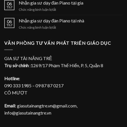
gia
Nhận gia sư dạy đàn Piano tại gia
tại
06
sư
Th7
nhà
ở
Chức năng bình luận bị tắt
dạy
Nhận
đàn
gia
Nhận gia sư dạy đàn Piano tại nhà
Piano
06
sư
Th7
tại
ở
Chức năng bình luận bị tắt
dạy
TPHCM
Nhận
đàn
gia
Piano
sư
VĂN PHÒNG TƯ VẤN PHÁT TRIỂN GIÁO DỤC
tại
dạy
gia
đàn
Piano
GIA SƯ TÀI NĂNG TRẺ
tại
Trụ sở chính
:1269/17 Phạm Thế Hiển, P. 5, Quận 8
nhà
Hotline
:
090 333 1985 – 09 87 87 0217
CÔ MƯỢT
Email
: giasutainangtre.vn@gmail.com,
info@giasutainangtre.vn