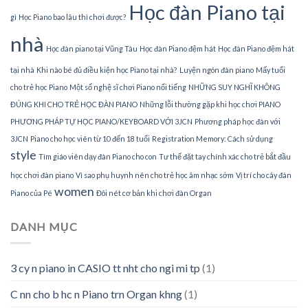
Học đàn Piano tại
gì
Học Piano bao lâu thì chơi được?
nhà
Học đàn piano tại Vũng Tàu
Học đàn Piano đệm hát
Học đàn Piano đệm hát
tại nhà
Khi nào bé đủ điều kiện học Piano tại nhà?
Luyện ngón đàn piano
Mấy tuổi
cho trẻ học Piano
Một số nghệ sĩ chơi Piano nổi tiếng
NHỮNG SUY NGHĨ KHÔNG
ĐÚNG KHI CHO TRẺ HỌC ĐÀN PIANO
Những lỗi thường gặp khi học chơi PIANO
PHƯƠNG PHÁP TỰ HỌC PIANO/KEYBOARD VỚI 3JCN
Phương pháp học đàn với
3JCN
Piano cho học viên từ 10 đến 18 tuổi
Registration Memory: Cách sử dụng
style
Tìm giáo viên dạy đàn Piano cho con
Tư thế đặt tay chính xác cho trẻ bắt đầu
học chơi đàn piano
Vì sao phụ huynh nên cho trẻ học âm nhạc sớm
Vị trí cho cây đàn
women
Piano của Pé
Đôi nét cơ bản khi chơi đàn Organ
DANH MỤC
3 cy n piano in CASIO tt nht cho ngi mi tp
(1)
C nn cho b hc n Piano trn Organ khng
(1)