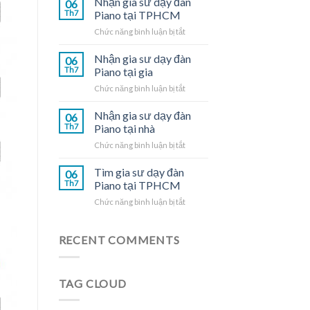
Nhận gia sư dạy đàn
06
dạy
Th7
Piano tại TPHCM
đàn
ở
Chức năng bình luận bị tắt
Piano
Nhận
tại
gia
Nhận gia sư dạy đàn
nhà
06
sư
Th7
Piano tại gia
dạy
ở
Chức năng bình luận bị tắt
đàn
Nhận
Piano
gia
Nhận gia sư dạy đàn
tại
06
sư
TPHCM
Th7
Piano tại nhà
dạy
ở
Chức năng bình luận bị tắt
đàn
Nhận
Piano
gia
Tìm gia sư dạy đàn
tại
06
sư
gia
Th7
Piano tại TPHCM
dạy
ở
Chức năng bình luận bị tắt
đàn
Tìm
Piano
gia
tại
sư
RECENT COMMENTS
nhà
dạy
đàn
Piano
TAG CLOUD
tại
TPHCM