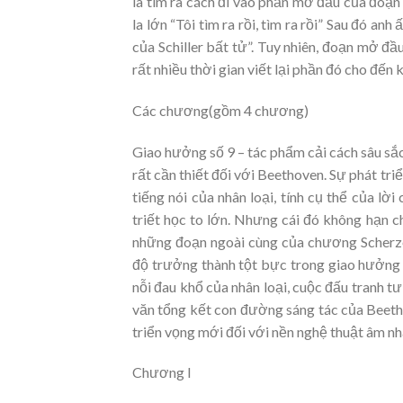
là tìm ra cách đi vào phần mở đầu của đoạn
la lớn “Tôi tìm ra rồi, tìm ra rồi” Sau đó a
của Schiller bất tử”. Tuy nhiên, đoạn mở đ
rất nhiều thời gian viết lại phần đó cho đến
Các chương(gồm 4 chương)
Giao hưởng số 9 – tác phẩm cải cách sâu sắ
rất cần thiết đối với Beethoven. Sự phát tr
tiếng nói của nhân loại, tính cụ thể của l
triết học to lớn. Nhưng cái đó không hạn c
những đoạn ngoài cùng của chương Scherzo 
độ trưởng thành tột bực trong giao hưởng 
nỗi đau khổ của nhân loại, cuộc đấu tranh 
văn tổng kết con đường sáng tác của Beet
triển vọng mới đối với nền nghệ thuật âm nh
Chương I