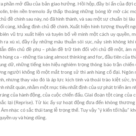
ra phần mở đầu của bản giao hưởng. Hồi hộp, đầy bí ẩn của đợi 
olin, trên nền tremolo ấy thấp thoáng những bóng lờ mờ các mo
ủ đề chính sau này, nó đã hình thành, và sau một sự chuẩn bị lâu 
i cùng, khẳng định chủ đề chính. Xuất hiện hình tượng thuyết n
biên vũ trụ xuất hiện và tuyên bố về mình một cách uy quyền, 
nh ra xù xì, đầy rẫy những mâu thuẫn sôi sục, nảy sinh không khí
 dẫn đến chủ đề phụ – phản đề trữ tình đối với chủ đề một, âm 
hùng ca – những tia sáng almost thinking and for,. đầu tiên của t
 hung dữ, những tiếng kèn hiệu nghiêm trọng thông báo trận chiến
ượng người khổng lồ một mắt trong sử thi anh hùng cổ đại. Ngôn
, nhưng thay vào đó là áp lực kịch tính và thoái trào kiệt sức, t
ính nhất quán, nhằm một mục tiêu nhất định của sự phát triển âm n
tráng của hành động, của cuộc chiến đấu. Giai đoạn tột cùng của 
hắc lại (Reprise). Từ lúc ấy sự hoạt động đưa đến không thương
Âm nhạc có sắc thái tang lễ trọng thể. Tuy vậy “ý kiến tối hậu” k
quyền uy và hùng dũng.