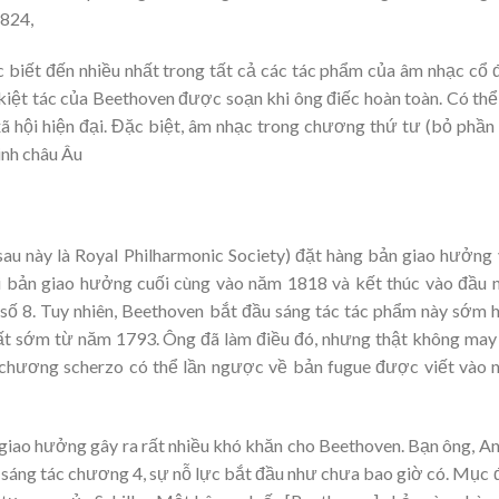
1824,
 biết đến nhiều nhất trong tất cả các tác phẩm của âm nhạc cổ 
iệt tác của Beethoven được soạn khi ông điếc hoàn toàn. Có thể
xã hội hiện đại. Đặc biệt, âm nhạc trong chương thứ tư (bỏ phần 
inh châu Âu
sau này là Royal Philharmonic Society) đặt hàng bản giao hưởng
i bản giao hưởng cuối cùng vào năm 1818 và kết thúc vào đầu
ố 8. Tuy nhiên, Beethoven bắt đầu sáng tác tác phẩm này sớm 
ất sớm từ năm 1793. Ông đã làm điều đó, nhưng thật không may
 chương scherzo có thể lần ngược về bản fugue được viết vào
iao hưởng gây ra rất nhiều khó khăn cho Beethoven. Bạn ông, A
ầu sáng tác chương 4, sự nỗ lực bắt đầu như chưa bao giờ có. Mục 