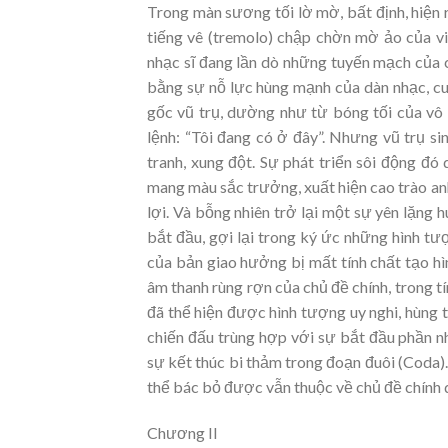
Trong màn sương tối lờ mờ, bất định, hiện 
tiếng vê (tremolo) chập chờn mờ ảo của vi
nhạc sĩ đang lần dò những tuyến mạch của ch
bằng sự nỗ lực hùng mạnh của dàn nhạc, cuố
gốc vũ trụ, dường như từ bóng tối của vô 
lệnh: “Tôi đang có ở đây”. Nhưng vũ trụ si
tranh, xung đột. Sự phát triển sôi động đó
mang màu sắc trưởng, xuất hiện cao trào anh 
lợi. Và bỗng nhiên trở lại một sự yên lặng
bắt đầu, gợi lại trong ký ức những hình t
của bản giao hưởng bị mất tính chất tạo hình
âm thanh rùng rợn của chủ đề chính, trong t
đã thể hiện được hình tượng uy nghi, hùng 
chiến đấu trùng hợp với sự bắt đầu phần n
sự kết thúc bi thảm trong đoạn đuôi (Coda). 
thể bác bỏ được vẫn thuộc về chủ đề chính 
Chương II