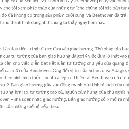
 tụng ca của Schiller. Một hôm anh ấy [Beethoven] nhảy vào phòn
nh ấy cho tôi xem phác thảo của những từ “cho chúng tôi hát bản tụn
ầu đó đã không có trong sản phẩm cuối cùng, và Beethoven đã trải
 khi nó thành hình dáng như chúng ta thấy ngày hôm nay.
c. Lần đầu tiên lời hát được đưa vào giao hưởng. Thủ pháp táo bạ
iển của tư tưởng của bản giao hưởng đã gợi ý việc đưa lời hát vào
ời ca cần cho việc diễn đạt kết luận tư tưởng chủ yếu của quang 
hế cái mới của Beethoven. Ông đổi vị trí của Scherzo và Adagio, 
theo hình hình thức sonata allegro. Thiên tài Beethoven đã đạt
số 9. Bản giao hưởng gây xúc động mạnh bởi tính bi kịch của n
tư tưởng lớn lao, tư tưởng cao cả, nguồn cảm hứng của chủ nghĩa 
hoven – nhà soạn nhạc giao hưởng. Bản giao hưởng số 9 mở ra n
ạc của những thế hệ tiếp theo.