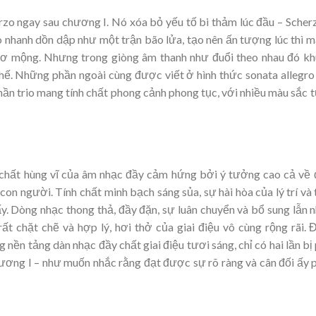
zo ngay sau chương I. Nó xóa bỏ yếu tố bi thảm lúc đầu – Scher
ao nhanh dồn dập như một trận bão lửa, tạo nên ấn tượng lúc thì 
, mơ mộng. Nhưng trong giòng âm thanh như đuổi theo nhau đó k
ế. Những phần ngoài cùng được viết ở hình thức sonata allegro 
ần trio mang tính chất phong cảnh phong tục, với nhiều màu sắc 
h chất hùng vĩ của âm nhạc đầy cảm hứng bởi ý tưởng cao cả về
on người. Tính chất minh bạch sáng sủa, sự hài hòa của lý trí và 
ấy. Dòng nhạc thong thả, đầy đặn, sự luân chuyển và bổ sung lẫn 
ất chặt chẽ và hợp lý, hơi thở của giai điệu vô cùng rộng rãi. 
nền tảng dàn nhạc đầy chất giai điệu tươi sáng, chỉ có hai lần bị
ương I – như muốn nhắc rằng đạt được sự rõ ràng và cân đối ấy 