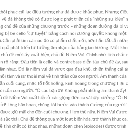
 khôi phục cái lạc điệu tưởng như đã được khắc phục. Nhưng điề
 về đã không thể có được logic phát triển của “những sự kiện” 
ững chủ đề của những chương trước – những đoạn đường đã bị 
ũng bị bè cello “cự tuyệt” bằng cách nói cương quyết: không một
i. Cần phải tìm cái nào đó có phẩm chất mới, hơn hẳn tất cả nhữn
kết quả phát triển tư tưởng âm nhạc của bản giao hương. Một kh
 chủ đề mới ấy xuất hiện, chủ đề Niềm Vui. Chính nhờ tính chất
õ ràng. Đầu tiên là cello và contrebass diễn tấu chủ đề ấy, sa
n nhạc. Đó là niềm vui đã vượt qua đau khổ, chiến thắng cái ác
 nội tâm và sự thoải mái về tinh thần của con người. Âm thanh của
lần cuối cùng, nhạc tố hốt hoảng, kinh hoàng trong chương I lại 
g nói của con người: “Ồ các bạn ơi! Không phải những âm thanh ấy!
 Chủ đề Niềm Vui xuất hiện ở các giọng đơn ca và hợp xướng: “Ôi 
trời! Lòng hân hoan, chúng tôi bước vào thánh đường của người”
đi, đuợc giữ mãi cho đến cuối chương. Hơn thế nữa, Niềm Vui được
à sắc thái. Chủ đề thông qua một loạt biến hóa, trở thành khúc ca,
về tính chất có khác nhau, những đoạn chen (episodes) được trình