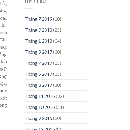
LƯU TRỮ
chờ,
tiv,
dài,
Tháng 7 2019
(10)
guồn
Tháng 9 2018
(25)
mệnh
 đấu
Tháng 1 2018
(34)
nhạc
Tháng 9 2017
(30)
hắng
 đấu
Tháng 7 2017
(15)
 ngữ
Tháng 6 2017
(15)
rong
hạc,
Tháng 3 2017
(20)
cuộc
Tháng 11 2016
(32)
 xót
hông
Tháng 10 2016
(51)
Tháng 9 2016
(30)
Tháng 12 2015
(8)