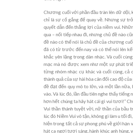
Chương cuối với phần đầu tràn lên dữ dội,
chỉ là sự cố gắng để quay về. Nhưng sự trở
quyết dẫn đến thắng lợi của niềm vui. Nh
qua – nối tiếp nhau đi, nhưng chủ đề nào c
đề nào có thể nói là chủ đề của chương cuố
đã có từ trước đến nay và có thể nói lên 
khắc yên lặng trong dàn nhạc. Và cuối cùng
mạc mà nó được xem như một sự phát triển r
từng nhóm nhạc cụ khác và cuối cùng, cả dà
thành quả của sự hài hòa cân đối cao độ của
đề đạt đến quy mô to lớn, và một lần nữa, 
vào. Và lúc đó, lần đầu tiên nghe thấy tiến
hơn hết chúng ta hãy hát cái gì vui tươi!”
Vui thần thánh tuyệt vời, nữ thần của bầu 
lúc đó Niềm Vui vô tận, không gì làm u tối 
hiện trong tất cả sự phong phú về giới hạn v
hát ca ngợi tươi sáng, hành khúc anh hùng, 