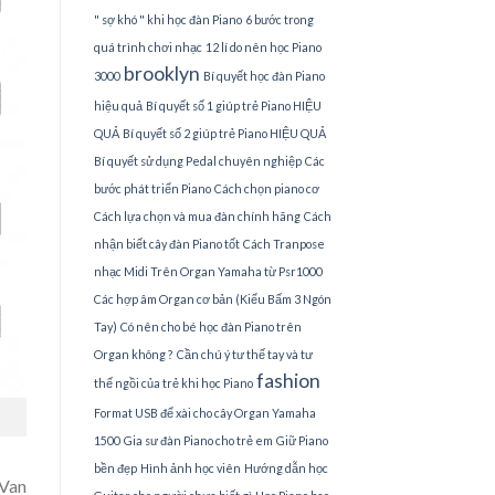
" sợ khó " khi học đàn Piano
6 bước trong
quá trình chơi nhạc
12 lí do nên học Piano
brooklyn
3000
Bí quyết học đàn Piano
hiệu quả
Bí quyết số 1 giúp trẻ Piano HIỆU
QUẢ
Bí quyết số 2 giúp trẻ Piano HIỆU QUẢ
Bí quyết sử dụng Pedal chuyên nghiệp
Các
bước phát triển Piano
Cách chọn piano cơ
Cách lựa chọn và mua đàn chính hãng
Cách
nhận biết cây đàn Piano tốt
Cách Tranpose
nhạc Midi Trên Organ Yamaha từ Psr1000
Các hợp âm Organ cơ bản (Kiểu Bấm 3 Ngón
Tay)
Có nên cho bé học đàn Piano trên
Organ không ?
Cần chú ý tư thế tay và tư
fashion
thế ngồi của trẻ khi học Piano
Format USB để xài cho cây Organ Yamaha
1500
Gia sư đàn Piano cho trẻ em
Giữ Piano
bền đẹp
Hình ảnh học viên
Hướng dẫn học
Van