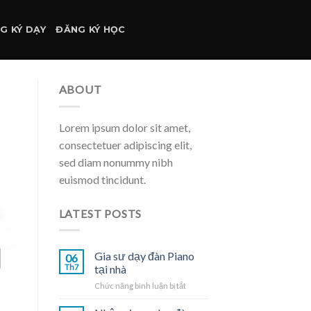
G KÝ DẠY
ĐĂNG KÝ HỌC
ABOUT
Lorem ipsum dolor sit amet,
consectetuer adipiscing elit,
sed diam nonummy nibh
euismod tincidunt.
LATEST POSTS
Gia sư dạy đàn Piano
06
Th7
tại nhà
ở
Chức năng bình luận bị tắt
Gia
sư