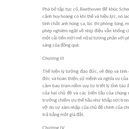
Phá bỏ tập tục cũ, Beethoven để khúc Scher
cảnh huy hoàng có khí thế và hiệu lực, nó l
tính chất anh hùng ca, lúc thì phóng túng
phép nghiêm ngặt về nhịp điệu vẫn khống ch
một cải tiến mới mẻ nữa) tương phản với ph
sáng của đồng quê.
Chương III
Thể hiện lý tưởng đạo đức, vẻ đẹp và tín
đức và hoàn thiện, sứ mệnh và nghĩa vụ của c
cảm bao trùm niềm suy tư triết lý tỉnh táo 
của hai chủ đề và các biến tấu của chúng r
trưởng chiếm ưu thế hầu như khắp nơi trong 
vỡ do sự xâm nhập của chủ đề chính của ch
trả bằng một giá đắt.
Chương IV