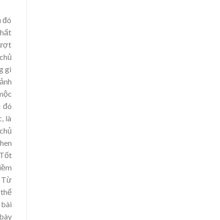
u đó
nhất
vượt
 chủ
g gì
oảnh
 mộc
u đó
, là
 chủ
chen
 Tốt
Niềm
. Từ
 thể
 bài
 bày