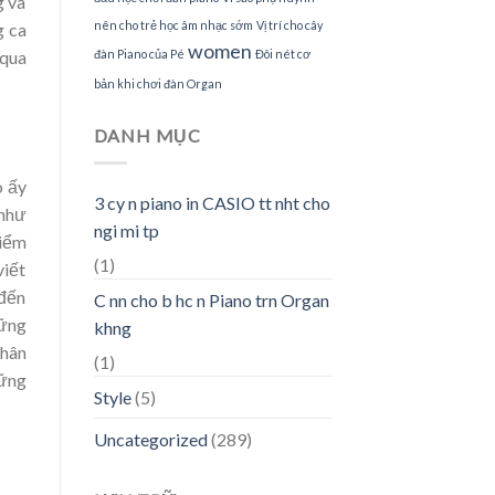
g và
nên cho trẻ học âm nhạc sớm
Vị trí cho cây
g ca
women
 qua
đàn Piano của Pé
Đôi nét cơ
bản khi chơi đàn Organ
DANH MỤC
o ấy
3 cy n piano in CASIO tt nht cho
 như
ngi mi tp
điểm
(1)
viết
 đến
C nn cho b hc n Piano trn Organ
hững
khng
nhân
(1)
hững
Style
(5)
Uncategorized
(289)