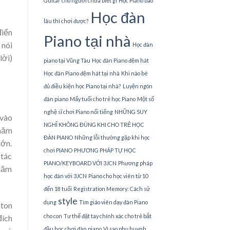
Guitar cho người chưa biết gì
Học Piano bao
Học đàn
lâu thì chơi được?
điển
Piano tại nhà
 nói
Học đàn
lời)
piano tại Vũng Tàu
Học đàn Piano đệm hát
Học đàn Piano đệm hát tại nhà
Khi nào bé
đủ điều kiện học Piano tại nhà?
Luyện ngón
đàn piano
Mấy tuổi cho trẻ học Piano
Một số
nghệ sĩ chơi Piano nổi tiếng
NHỮNG SUY
 vào
NGHĨ KHÔNG ĐÚNG KHI CHO TRẺ HỌC
 năm
ĐÀN PIANO
Những lỗi thường gặp khi học
hớn.
chơi PIANO
PHƯƠNG PHÁP TỰ HỌC
 tác
PIANO/KEYBOARD VỚI 3JCN
Phương pháp
 năm
học đàn với 3JCN
Piano cho học viên từ 10
đến 18 tuổi
Registration Memory: Cách sử
style
dụng
Tìm giáo viên dạy đàn Piano
nton
cho con
Tư thế đặt tay chính xác cho trẻ bắt
đích
đầu học chơi đàn piano
Vì sao phụ huynh