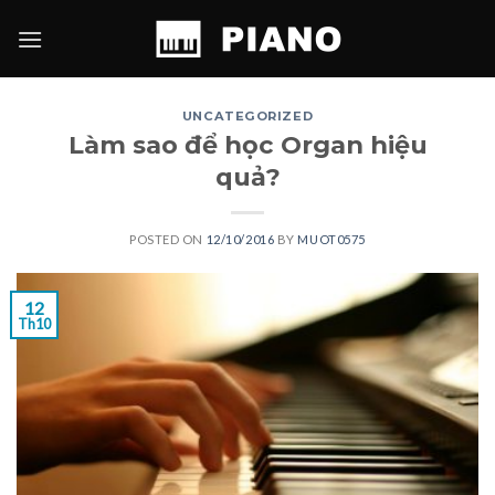
Skip
to
content
UNCATEGORIZED
Làm sao để học Organ hiệu
quả?
POSTED ON
12/10/2016
BY
MUOT0575
12
Th10