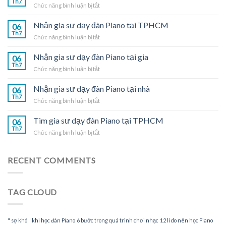
Th7
ở
Chức năng bình luận bị tắt
Gia
sư
Nhận gia sư dạy đàn Piano tại TPHCM
06
dạy
Th7
ở
Chức năng bình luận bị tắt
đàn
Nhận
Piano
gia
Nhận gia sư dạy đàn Piano tại gia
tại
06
sư
Th7
nhà
ở
Chức năng bình luận bị tắt
dạy
Nhận
đàn
gia
Nhận gia sư dạy đàn Piano tại nhà
Piano
06
sư
Th7
tại
ở
Chức năng bình luận bị tắt
dạy
TPHCM
Nhận
đàn
gia
Tìm gia sư dạy đàn Piano tại TPHCM
Piano
06
sư
Th7
tại
ở
Chức năng bình luận bị tắt
dạy
gia
Tìm
đàn
gia
Piano
sư
RECENT COMMENTS
tại
dạy
nhà
đàn
Piano
TAG CLOUD
tại
TPHCM
" sợ khó " khi học đàn Piano
6 bước trong quá trình chơi nhạc
12 lí do nên học Piano