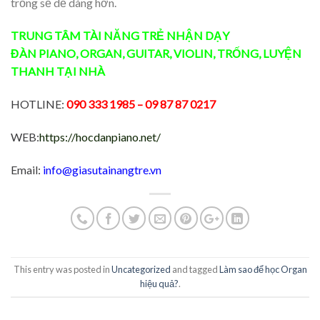
trống sẽ dễ dàng hơn.
TRUNG TÂM TÀI NĂNG TRẺ
NHẬN DẠY
ĐÀN
PIANO
,
ORGAN
,
GUITAR
,
VIOLIN
,
TRỐNG
,
LUYỆN
THANH
TẠI NHÀ
HOTLINE:
090 333 1985
– 09 87 87 0217
WEB:
https://hocdanpiano.net/
Email:
info@giasutainangtre.vn
This entry was posted in
Uncategorized
and tagged
Làm sao để học Organ
hiệu quả?
.