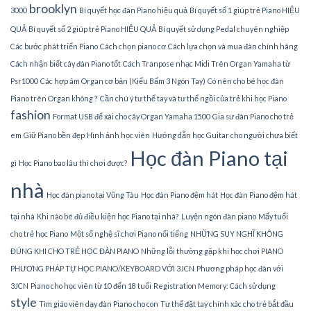
brooklyn
3000
Bí quyết học đàn Piano hiệu quả
Bí quyết số 1 giúp trẻ Piano HIỆU
QUẢ
Bí quyết số 2 giúp trẻ Piano HIỆU QUẢ
Bí quyết sử dụng Pedal chuyên nghiệp
Các bước phát triển Piano
Cách chọn piano cơ
Cách lựa chọn và mua đàn chính hãng
Cách nhận biết cây đàn Piano tốt
Cách Tranpose nhạc Midi Trên Organ Yamaha từ
Psr1000
Các hợp âm Organ cơ bản (Kiểu Bấm 3 Ngón Tay)
Có nên cho bé học đàn
Piano trên Organ không ?
Cần chú ý tư thế tay và tư thế ngồi của trẻ khi học Piano
fashion
Format USB để xài cho cây Organ Yamaha 1500
Gia sư đàn Piano cho trẻ
em
Giữ Piano bền đẹp
Hình ảnh học viên
Hướng dẫn học Guitar cho người chưa biết
Học đàn Piano tại
gì
Học Piano bao lâu thì chơi được?
nhà
Học đàn piano tại Vũng Tàu
Học đàn Piano đệm hát
Học đàn Piano đệm hát
tại nhà
Khi nào bé đủ điều kiện học Piano tại nhà?
Luyện ngón đàn piano
Mấy tuổi
cho trẻ học Piano
Một số nghệ sĩ chơi Piano nổi tiếng
NHỮNG SUY NGHĨ KHÔNG
ĐÚNG KHI CHO TRẺ HỌC ĐÀN PIANO
Những lỗi thường gặp khi học chơi PIANO
PHƯƠNG PHÁP TỰ HỌC PIANO/KEYBOARD VỚI 3JCN
Phương pháp học đàn với
3JCN
Piano cho học viên từ 10 đến 18 tuổi
Registration Memory: Cách sử dụng
style
Tìm giáo viên dạy đàn Piano cho con
Tư thế đặt tay chính xác cho trẻ bắt đầu