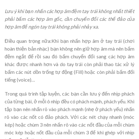
Lưu ý khi bạn nhấn các hợp âm đệm tay trái không nhất thiết
phải bấm các hợp âm gốc, cần chuyển đổi các thể đảo của
hợp âm để ngón tay trái không phải nhảy xa.
Điều quan trọng nữa:Khi bạn nhấn hợp âm ở tay trái (chơi
hoàn thiện bản nhạc) bạn không nên giữ hợp âm mà nên bấm
đệm ngắt để rồi sau đó bấm chuyển đổi sang các hợp âm
khác được nhanh hơn và do tay trái còn phải thao tác xử lý
bấm các nút dồn trống tự động (Fill) hoặc còn phải bấm đổi
tiếng (voice)…
Trong quá trình tập luyện, các bạn cần lưu ý đến nhịp phách
của từng bài, ở mỗi ô nhịp đều có phách mạnh, phách yếu. Khi
tập bạn nên nhấn rõ vào phách mạnh (nhẹ ở phách yếu) nhấn
rõ vào các nốt có đảo phách. Với các nét chạy nhanh (móc
kép) hoặc chùm 3 nên nhấn rõ vào các nốt đầu của mỗi chùm
móc kép hoặc nốt đầu của mỗi chùm 3 để khi ghép với nhịp