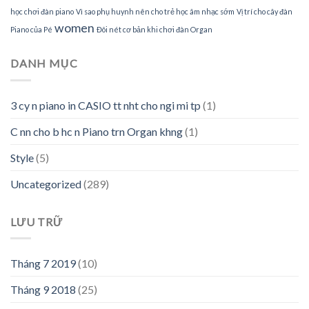
học chơi đàn piano
Vì sao phụ huynh nên cho trẻ học âm nhạc sớm
Vị trí cho cây đàn
women
Piano của Pé
Đôi nét cơ bản khi chơi đàn Organ
DANH MỤC
3 cy n piano in CASIO tt nht cho ngi mi tp
(1)
C nn cho b hc n Piano trn Organ khng
(1)
Style
(5)
Uncategorized
(289)
LƯU TRỮ
Tháng 7 2019
(10)
Tháng 9 2018
(25)