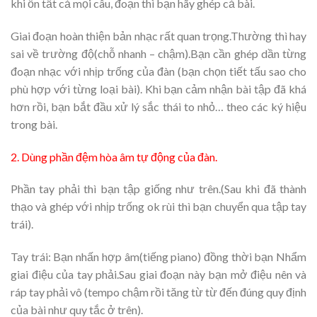
khi ổn tất cả mọi câu, đoạn thì bạn hãy ghép cả bài.
Giai đoạn hoàn thiện bản nhạc rất quan trọng.Thường thì hay
sai về trường độ(chỗ nhanh – chậm).Bạn cần ghép dần từng
đoạn nhạc với nhịp trống của đàn (bạn chọn tiết tấu sao cho
phù hợp với từng loại bài). Khi bạn cảm nhận bài tập đã khá
hơn rồi, bạn bắt đầu xử lý sắc thái to nhỏ… theo các ký hiệu
trong bài.
2. Dùng phần đệm hòa âm tự động của đàn.
Phần tay phải thì bạn tập giống như trên.(Sau khi đã thành
thạo và ghép với nhịp trống ok rùi thì bạn chuyển qua tập tay
trái).
Tay trái: Bạn nhấn hợp âm(tiếng piano) đồng thời bạn Nhẩm
giai điệu của tay phải.Sau giai đoạn này bạn mở điệu nên và
ráp tay phải vô (tempo chậm rồi tăng từ từ đến đúng quy định
của bài như quy tắc ở trên).