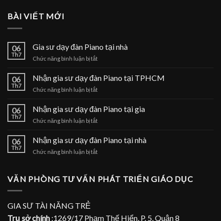
BÀI VIẾT MỚI
Gia sư dạy đàn Piano tại nhà
06
Th7
ở
Chức năng bình luận bị tắt
Gia
sư
Nhận gia sư dạy đàn Piano tại TPHCM
06
dạy
Th7
ở
Chức năng bình luận bị tắt
đàn
Nhận
Piano
gia
Nhận gia sư dạy đàn Piano tại gia
tại
06
sư
Th7
nhà
ở
Chức năng bình luận bị tắt
dạy
Nhận
đàn
gia
Nhận gia sư dạy đàn Piano tại nhà
Piano
06
sư
Th7
tại
ở
Chức năng bình luận bị tắt
dạy
TPHCM
Nhận
đàn
gia
Piano
sư
VĂN PHÒNG TƯ VẤN PHÁT TRIỂN GIÁO DỤC
tại
dạy
gia
đàn
Piano
GIA SƯ TÀI NĂNG TRẺ
tại
Trụ sở chính
:1269/17 Phạm Thế Hiển, P. 5, Quận 8
nhà