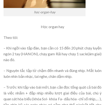
hoc-organ-hay
Học organ hay
Theo tôi:
– Khi ngồi vào tập đàn, bạn cần có 15 đến 20 phút chạy luyện
ngón 2 tay (HANON), chạy gam Rải hay chạy 1 sacle(âm giai)
nào đó.
– Nguyên tắc tập từ chậm đến nhanh và đúng nhịp. Mắt luôn
luôn nhìn bản nhạc, tai nghe, chân dậm nhịp.
– Trước khi tập vào bài mới, bạn cần đọc tổng quát cả bài đó
là việc nhẩm + đập nhịp nhiều lượt giai điệu của bài, chú ý
quan sát hóa biểu (khóa Sol- khóa Fa- dấu hóa -chỉ số nhịp,… ),
tập nhìn kỹ các note nhạc nó nằm như thế nào(rất tốt cho