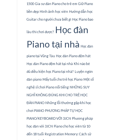
1500
Gia sư đàn Piano cho trẻ em
Giữ Piano
bền đẹp
Hình ảnh học viên
Hướng dẫn học
Guitar cho người chưa biết gì
Học Piano bao
Học đàn
lâu thì chơi được?
Piano tại nhà
Học đàn
piano tại Vũng Tàu
Học đàn Piano đệm hát
Học đàn Piano đệm hát tại nhà
Khi nào bé
đủ điều kiện học Piano tại nhà?
Luyện ngón
đàn piano
Mấy tuổi cho trẻ học Piano
Một số
nghệ sĩ chơi Piano nổi tiếng
NHỮNG SUY
NGHĨ KHÔNG ĐÚNG KHI CHO TRẺ HỌC
ĐÀN PIANO
Những lỗi thường gặp khi học
chơi PIANO
PHƯƠNG PHÁP TỰ HỌC
PIANO/KEYBOARD VỚI 3JCN
Phương pháp
học đàn với 3JCN
Piano cho học viên từ 10
đến 18 tuổi
Registration Memory: Cách sử