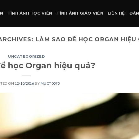
ÀN
HÌNH ẢNH HỌC VIÊN
HÌNH ẢNH GIÁO VIÊN
LIÊN HỆ
ĐĂN
ARCHIVES:
LÀM SAO ĐỂ HỌC ORGAN HIỆU
UNCATEGORIZED
ể học Organ hiệu quả?
STED ON
12/10/2016
BY
MUOT0575