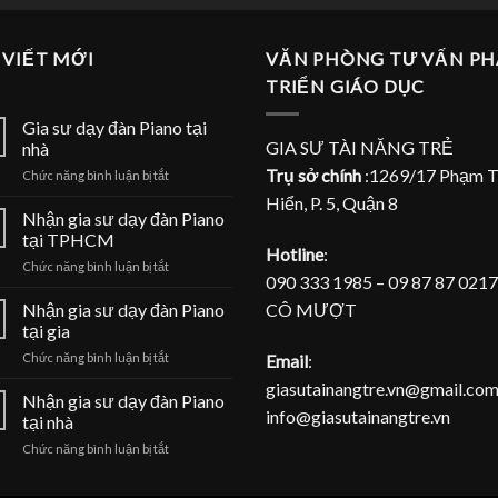
 VIẾT MỚI
VĂN PHÒNG TƯ VẤN PH
TRIỂN GIÁO DỤC
Gia sư dạy đàn Piano tại
GIA SƯ TÀI NĂNG TRẺ
nhà
Trụ sở chính
:1269/17 Phạm 
ở
Chức năng bình luận bị tắt
Gia
Hiển, P. 5, Quận 8
sư
Nhận gia sư dạy đàn Piano
dạy
tại TPHCM
đàn
Hotline
:
ở
Chức năng bình luận bị tắt
Piano
090 333 1985 – 09 87 87 0217
Nhận
tại
gia
CÔ MƯỢT
Nhận gia sư dạy đàn Piano
nhà
sư
tại gia
dạy
ở
Email
:
Chức năng bình luận bị tắt
đàn
Nhận
Piano
giasutainangtre.vn@gmail.com
gia
Nhận gia sư dạy đàn Piano
tại
info@giasutainangtre.vn
sư
TPHCM
tại nhà
dạy
ở
Chức năng bình luận bị tắt
đàn
Nhận
Piano
gia
tại