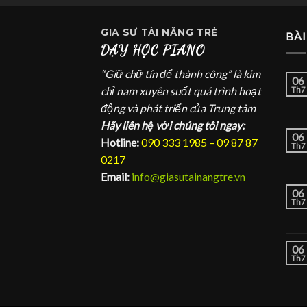
GIA SƯ
TÀI NĂNG TRẺ
BÀI
DẠY HỌC PIANO
“Giữ chữ tín để thành công” là kim
06
chỉ nam xuyên suốt quá trình hoạt
Th7
động và phát triển của Trung tâm
Hãy liên hệ với chúng tôi ngay:
06
Hotline:
090 333 1985 – 09 87 87
Th7
0217
Email:
info@giasutainangtre.vn
06
Th7
06
Th7