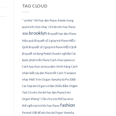
Piano
TAG CLOUD
tại
TPHCM
" sợ khó " khi học đàn Piano
6 bước trong
quá trình chơi nhạc
12 lí do nên học Piano
brooklyn
3000
Bí quyết học đàn Piano
hiệu quả
Bí quyết số 1 giúp trẻ Piano HIỆU
QUẢ
Bí quyết số 2 giúp trẻ Piano HIỆU QUẢ
Bí quyết sử dụng Pedal chuyên nghiệp
Các
bước phát triển Piano
Cách chọn piano cơ
Cách lựa chọn và mua đàn chính hãng
Cách
nhận biết cây đàn Piano tốt
Cách Tranpose
nhạc Midi Trên Organ Yamaha từ Psr1000
Các hợp âm Organ cơ bản (Kiểu Bấm 3 Ngón
Tay)
Có nên cho bé học đàn Piano trên
Organ không ?
Cần chú ý tư thế tay và tư
fashion
thế ngồi của trẻ khi học Piano
Format USB để xài cho cây Organ Yamaha