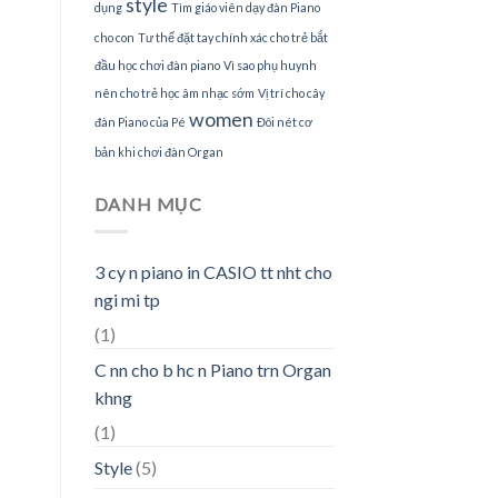
style
dụng
Tìm giáo viên dạy đàn Piano
cho con
Tư thế đặt tay chính xác cho trẻ bắt
đầu học chơi đàn piano
Vì sao phụ huynh
nên cho trẻ học âm nhạc sớm
Vị trí cho cây
women
đàn Piano của Pé
Đôi nét cơ
bản khi chơi đàn Organ
DANH MỤC
3 cy n piano in CASIO tt nht cho
ngi mi tp
(1)
C nn cho b hc n Piano trn Organ
khng
(1)
Style
(5)