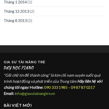
Tháng 1 2014
(1)
Tháng 12 2013
(2)
Tháng 8 2013
(2)
GIA SƯ
TÀI NĂNG TRẺ
DẠY HỌC PIANO
“Giữ chữ tín để thành công” là kim chỉ nam xuyên suốt quá
trình hoạt động và phát triển của Trung tâm
Hãy liên hệ với
chúng tôi ngay:
Hotline:
090 333 1985 – 09 87 87 0217
Email:
info@giasutainangtre.vn
BÀI VIẾT MỚI