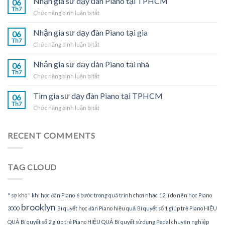
Nhận gia sư dạy đàn Piano tại TPHCM
06
dạy
Th7
ở
Chức năng bình luận bị tắt
đàn
Nhận
Piano
gia
Nhận gia sư dạy đàn Piano tại gia
tại
06
sư
Th7
nhà
ở
Chức năng bình luận bị tắt
dạy
Nhận
đàn
gia
Nhận gia sư dạy đàn Piano tại nhà
Piano
06
sư
Th7
tại
ở
Chức năng bình luận bị tắt
dạy
TPHCM
Nhận
đàn
gia
Tìm gia sư dạy đàn Piano tại TPHCM
Piano
06
sư
Th7
tại
ở
Chức năng bình luận bị tắt
dạy
gia
Tìm
đàn
gia
Piano
sư
RECENT COMMENTS
tại
dạy
nhà
đàn
Piano
TAG CLOUD
tại
TPHCM
" sợ khó " khi học đàn Piano
6 bước trong quá trình chơi nhạc
12 lí do nên học Piano
brooklyn
3000
Bí quyết học đàn Piano hiệu quả
Bí quyết số 1 giúp trẻ Piano HIỆU
QUẢ
Bí quyết số 2 giúp trẻ Piano HIỆU QUẢ
Bí quyết sử dụng Pedal chuyên nghiệp