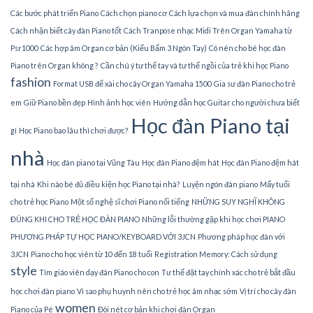
Các bước phát triển Piano
Cách chọn piano cơ
Cách lựa chọn và mua đàn chính hãng
Cách nhận biết cây đàn Piano tốt
Cách Tranpose nhạc Midi Trên Organ Yamaha từ
Psr1000
Các hợp âm Organ cơ bản (Kiểu Bấm 3 Ngón Tay)
Có nên cho bé học đàn
Piano trên Organ không ?
Cần chú ý tư thế tay và tư thế ngồi của trẻ khi học Piano
fashion
Format USB để xài cho cây Organ Yamaha 1500
Gia sư đàn Piano cho trẻ
em
Giữ Piano bền đẹp
Hình ảnh học viên
Hướng dẫn học Guitar cho người chưa biết
Học đàn Piano tại
gì
Học Piano bao lâu thì chơi được?
nhà
Học đàn piano tại Vũng Tàu
Học đàn Piano đệm hát
Học đàn Piano đệm hát
tại nhà
Khi nào bé đủ điều kiện học Piano tại nhà?
Luyện ngón đàn piano
Mấy tuổi
cho trẻ học Piano
Một số nghệ sĩ chơi Piano nổi tiếng
NHỮNG SUY NGHĨ KHÔNG
ĐÚNG KHI CHO TRẺ HỌC ĐÀN PIANO
Những lỗi thường gặp khi học chơi PIANO
PHƯƠNG PHÁP TỰ HỌC PIANO/KEYBOARD VỚI 3JCN
Phương pháp học đàn với
3JCN
Piano cho học viên từ 10 đến 18 tuổi
Registration Memory: Cách sử dụng
style
Tìm giáo viên dạy đàn Piano cho con
Tư thế đặt tay chính xác cho trẻ bắt đầu
học chơi đàn piano
Vì sao phụ huynh nên cho trẻ học âm nhạc sớm
Vị trí cho cây đàn
women
Piano của Pé
Đôi nét cơ bản khi chơi đàn Organ