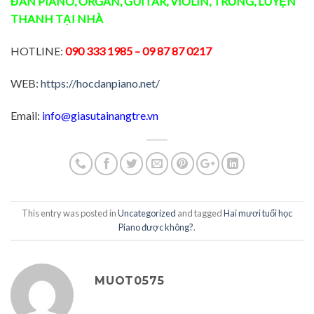
ĐÀN
PIANO
,
ORGAN
,
GUITAR
,
VIOLIN
,
TRỐNG
,
LUYỆN
THANH
TẠI NHÀ
HOTLINE:
090 333 1985
– 09 87 87 0217
WEB:
https://hocdanpiano.net/
Email:
info@giasutainangtre.vn
This entry was posted in
Uncategorized
and tagged
Hai mươi tuổi học
Piano được không?
.
MUOT0575