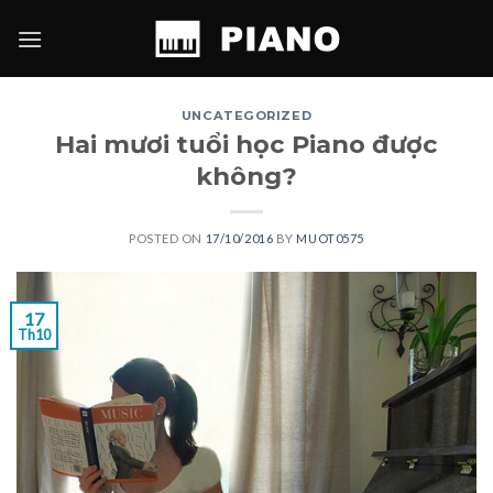
Skip
to
content
UNCATEGORIZED
Hai mươi tuổi học Piano được
không?
POSTED ON
17/10/2016
BY
MUOT0575
17
Th10