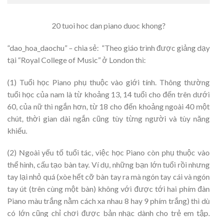
20 tuoi hoc dan piano duoc khong?
“dao_hoa_daochu” – chia sẻ: “Theo giáo trình được giảng dạy
tại “Royal College of Music” ở London thì:
(1) Tuổi học Piano phụ thuộc vào giới tính. Thông thường
tuổi học của nam là từ khoảng 13, 14 tuổi cho đến trên dưới
60, của nữ thì ngắn hơn, từ 18 cho đến khoảng ngoài 40 một
chút, thời gian dài ngắn cũng tùy từng người và tùy năng
khiếu.
(2) Ngoài yếu tố tuổi tác, việc học Piano còn phụ thuộc vào
thể hình, cấu tạo bàn tay. Ví dụ, những bạn lớn tuổi rồi nhưng
tay lại nhỏ quá (xòe hết cỡ bàn tay ra mà ngón tay cái và ngón
tay út (trên cùng một bàn) không với được tới hai phím đàn
Piano màu trắng nằm cách xa nhau 8 hay 9 phím trắng) thì dù
có lớn cũng chỉ chơi được bản nhạc dành cho trẻ em tập.