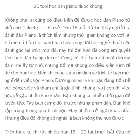
20 tuoi hoc dan piano duoc khong
Không phải ai cũng có điều kiện để được học đàn Piano từ
nhỏ như “silentgirl” chia sẻ: “Em 18 tuổi, từ bé thấy người ta
đánh đàn Piano là thích lắm nhưng thời gian không có với lại
bố mẹ cứ bảo học văn hóa chưa xong đòi học nghệ thuật nên
đành gác lại ước mơ đó, nay thi đại học đã xong em quyết
tâm học đàn bằng được.” Cũng có thể bạn đã nuôi dưỡng
đam mê ấy từ nhỏ, nhưng bố mẹ không có điều kiện kinh tế
để cho bạn học. Đến khi cuộc sống ổn định về kinh tế bạn mới
nghĩ đến việc học Piano. Đương nhiên là khi bạn đang bộn bề
với công việc và thậm chí là gia đình, chồng (vợ) con thì việc
học sẽ gặp nhiều khó khăn. Bạn không có nhiều thời gian để
luyện tập. Tay bạn cứng đờ trước những phím đàn. Bạn khó
tập trung trong quá trình học. Hay nhiều trở ngại khác nữa.
Nhưng điều đó không có nghĩa là bạn không thể học được
Trên thực tế thì rất nhiều bạn 18 – 20 tuổi mới bắt đầu có