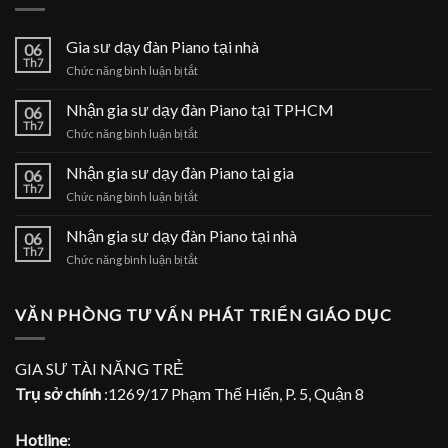
Gia sư dạy đàn Piano tại nhà
06
Th7
ở
Chức năng bình luận bị tắt
Gia
sư
Nhận gia sư dạy đàn Piano tại TPHCM
06
dạy
Th7
ở
Chức năng bình luận bị tắt
đàn
Nhận
Piano
gia
Nhận gia sư dạy đàn Piano tại gia
tại
06
sư
Th7
nhà
ở
Chức năng bình luận bị tắt
dạy
Nhận
đàn
gia
Nhận gia sư dạy đàn Piano tại nhà
Piano
06
sư
Th7
tại
ở
Chức năng bình luận bị tắt
dạy
TPHCM
Nhận
đàn
gia
Piano
sư
VĂN PHÒNG TƯ VẤN PHÁT TRIỂN GIÁO DỤC
tại
dạy
gia
đàn
Piano
GIA SƯ TÀI NĂNG TRẺ
tại
Trụ sở chính
:1269/17 Phạm Thế Hiển, P. 5, Quận 8
nhà
Hotline
: