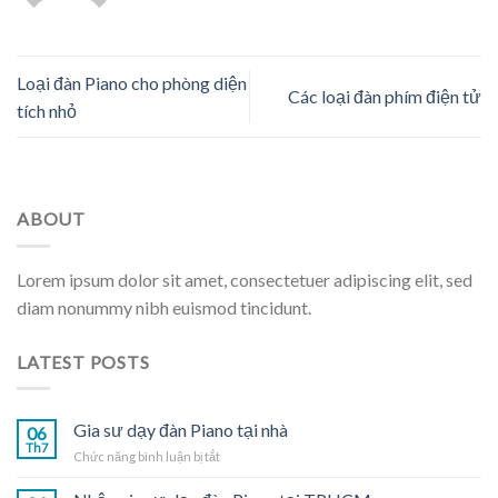
Loại đàn Piano cho phòng diện
Các loại đàn phím điện tử
tích nhỏ
ABOUT
Lorem ipsum dolor sit amet, consectetuer adipiscing elit, sed
diam nonummy nibh euismod tincidunt.
LATEST POSTS
Gia sư dạy đàn Piano tại nhà
06
Th7
ở
Chức năng bình luận bị tắt
Gia
sư