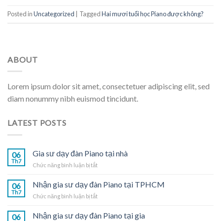
Posted in
Uncategorized
|
Tagged
Hai mươi tuổi học Piano được không?
ABOUT
Lorem ipsum dolor sit amet, consectetuer adipiscing elit, sed
diam nonummy nibh euismod tincidunt.
LATEST POSTS
Gia sư dạy đàn Piano tại nhà
06
Th7
ở
Chức năng bình luận bị tắt
Gia
sư
Nhận gia sư dạy đàn Piano tại TPHCM
06
dạy
Th7
ở
Chức năng bình luận bị tắt
đàn
Nhận
Piano
gia
Nhận gia sư dạy đàn Piano tại gia
tại
06
sư