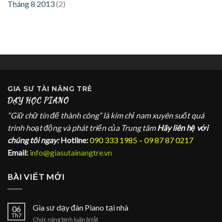
Tháng 8 2013
(2)
GIA SƯ
TÀI NĂNG TRẺ
DẠY HỌC PIANO
“Giữ chữ tín để thành công” là kim chỉ nam xuyên suốt quá
trình hoạt động và phát triển của Trung tâm
Hãy liên hệ với
chúng tôi ngay:
Hotline:
090 333 1985 – 09 87 87 0217
Email:
info@giasutainangtre.vn
BÀI VIẾT MỚI
Gia sư dạy đàn Piano tại nhà
06
Th7
ở
Chức năng bình luận bị tắt