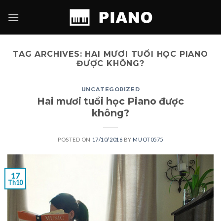
Skip
to
content
TAG ARCHIVES:
HAI MƯƠI TUỔI HỌC PIANO
ĐƯỢC KHÔNG?
UNCATEGORIZED
Hai mươi tuổi học Piano được
không?
POSTED ON
17/10/2016
BY
MUOT0575
17
Th10