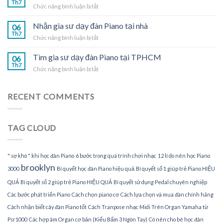
Th7
nhà
ở
Chức năng bình luận bị tắt
dạy
Nhận
đàn
gia
Nhận gia sư dạy đàn Piano tại nhà
Piano
06
sư
Th7
tại
ở
Chức năng bình luận bị tắt
dạy
TPHCM
Nhận
đàn
gia
Tìm gia sư dạy đàn Piano tại TPHCM
Piano
06
sư
Th7
tại
ở
Chức năng bình luận bị tắt
dạy
gia
Tìm
đàn
gia
Piano
sư
RECENT COMMENTS
tại
dạy
nhà
đàn
Piano
TAG CLOUD
tại
TPHCM
" sợ khó " khi học đàn Piano
6 bước trong quá trình chơi nhạc
12 lí do nên học Piano
brooklyn
3000
Bí quyết học đàn Piano hiệu quả
Bí quyết số 1 giúp trẻ Piano HIỆU
QUẢ
Bí quyết số 2 giúp trẻ Piano HIỆU QUẢ
Bí quyết sử dụng Pedal chuyên nghiệp
Các bước phát triển Piano
Cách chọn piano cơ
Cách lựa chọn và mua đàn chính hãng
Cách nhận biết cây đàn Piano tốt
Cách Tranpose nhạc Midi Trên Organ Yamaha từ
Psr1000
Các hợp âm Organ cơ bản (Kiểu Bấm 3 Ngón Tay)
Có nên cho bé học đàn