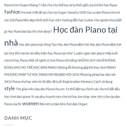
Piano trên Organ không ?
Cần chú ý tư thế tay và tư thế ngồi của trẻ khi học Piano
fashion
Format USB để xài cho cây Organ Yamaha 1500
Gia sư đàn Piano cho trẻ
em
Giữ Piano bền đẹp
Hình ảnh học viên
Hướng dẫn học Guitar cho người chưa biết
Học đàn Piano tại
gì
Học Piano bao lâu thì chơi được?
nhà
Học đàn piano tại Vũng Tàu
Học đàn Piano đệm hát
Học đàn Piano đệm hát
tại nhà
Khi nào bé đủ điều kiện học Piano tại nhà?
Luyện ngón đàn piano
Mấy tuổi
cho trẻ học Piano
Một số nghệ sĩ chơi Piano nổi tiếng
NHỮNG SUY NGHĨ KHÔNG
ĐÚNG KHI CHO TRẺ HỌC ĐÀN PIANO
Những lỗi thường gặp khi học chơi PIANO
PHƯƠNG PHÁP TỰ HỌC PIANO/KEYBOARD VỚI 3JCN
Phương pháp học đàn với
3JCN
Piano cho học viên từ 10 đến 18 tuổi
Registration Memory: Cách sử dụng
style
Tìm giáo viên dạy đàn Piano cho con
Tư thế đặt tay chính xác cho trẻ bắt đầu
học chơi đàn piano
Vì sao phụ huynh nên cho trẻ học âm nhạc sớm
Vị trí cho cây đàn
women
Piano của Pé
Đôi nét cơ bản khi chơi đàn Organ
DANH MỤC