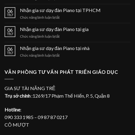
Gia
sư
Nhận gia sư dạy đàn Piano tại TPHCM
06
dạy
Th7
ở
Chức năng bình luận bị tắt
đàn
Nhận
Piano
gia
Nhận gia sư dạy đàn Piano tại gia
tại
06
sư
Th7
nhà
ở
Chức năng bình luận bị tắt
dạy
Nhận
đàn
gia
Nhận gia sư dạy đàn Piano tại nhà
Piano
06
sư
Th7
tại
ở
Chức năng bình luận bị tắt
dạy
TPHCM
Nhận
đàn
gia
Piano
sư
VĂN PHÒNG TƯ VẤN PHÁT TRIỂN GIÁO DỤC
tại
dạy
gia
đàn
Piano
GIA SƯ TÀI NĂNG TRẺ
tại
Trụ sở chính
:1269/17 Phạm Thế Hiển, P. 5, Quận 8
nhà
Hotline
:
090 333 1985 – 09 87 87 0217
CÔ MƯỢT