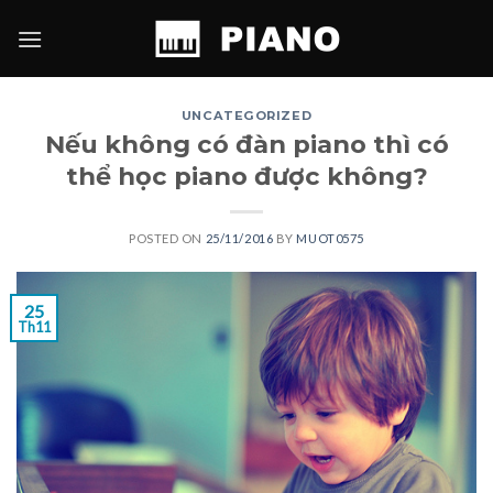
Skip
to
content
UNCATEGORIZED
Nếu không có đàn piano thì có
thể học piano được không?
POSTED ON
25/11/2016
BY
MUOT0575
25
Th11