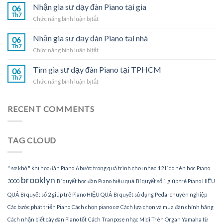
gia
Nhận gia sư dạy đàn Piano tại gia
tại
06
sư
Th7
nhà
ở
Chức năng bình luận bị tắt
dạy
Nhận
đàn
gia
Nhận gia sư dạy đàn Piano tại nhà
Piano
06
sư
Th7
tại
ở
Chức năng bình luận bị tắt
dạy
TPHCM
Nhận
đàn
gia
Tìm gia sư dạy đàn Piano tại TPHCM
Piano
06
sư
Th7
tại
ở
Chức năng bình luận bị tắt
dạy
gia
Tìm
đàn
gia
Piano
sư
RECENT COMMENTS
tại
dạy
nhà
đàn
Piano
TAG CLOUD
tại
TPHCM
" sợ khó " khi học đàn Piano
6 bước trong quá trình chơi nhạc
12 lí do nên học Piano
brooklyn
3000
Bí quyết học đàn Piano hiệu quả
Bí quyết số 1 giúp trẻ Piano HIỆU
QUẢ
Bí quyết số 2 giúp trẻ Piano HIỆU QUẢ
Bí quyết sử dụng Pedal chuyên nghiệp
Các bước phát triển Piano
Cách chọn piano cơ
Cách lựa chọn và mua đàn chính hãng
Cách nhận biết cây đàn Piano tốt
Cách Tranpose nhạc Midi Trên Organ Yamaha từ