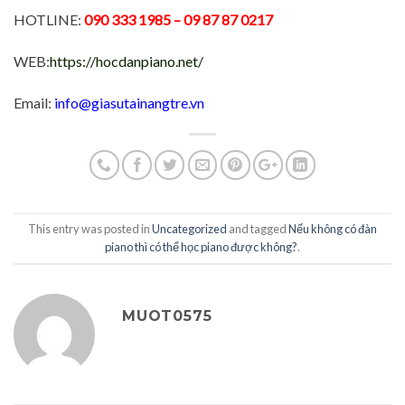
HOTLINE:
090 333 1985
– 09 87 87 0217
WEB:
https://hocdanpiano.net/
Email:
info@giasutainangtre.vn
This entry was posted in
Uncategorized
and tagged
Nếu không có đàn
piano thì có thể học piano được không?
.
MUOT0575