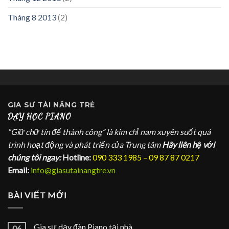
Tháng 8 2013
(2)
GIA SƯ
TÀI NĂNG TRẺ
DẠY HỌC PIANO
“Giữ chữ tín để thành công” là kim chỉ nam xuyên suốt quá
trình hoạt động và phát triển của Trung tâm
Hãy liên hệ với
chúng tôi ngay:
Hotline:
090 333 1985 – 09 87 87 0217
Email:
info@giasutainangtre.vn
BÀI VIẾT MỚI
Gia sư dạy đàn Piano tại nhà
06