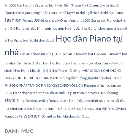
Psr1000
Các hợp âm Organ cơ bản (Kiểu Bấm 3 Ngón Tay)
Có nên cho bé học đàn
Piano trên Organ không ?
Cần chú ý tư thế tay và tư thế ngồi của trẻ khi học Piano
fashion
Format USB để xài cho cây Organ Yamaha 1500
Gia sư đàn Piano cho trẻ
em
Giữ Piano bền đẹp
Hình ảnh học viên
Hướng dẫn học Guitar cho người chưa biết
Học đàn Piano tại
gì
Học Piano bao lâu thì chơi được?
nhà
Học đàn piano tại Vũng Tàu
Học đàn Piano đệm hát
Học đàn Piano đệm hát
tại nhà
Khi nào bé đủ điều kiện học Piano tại nhà?
Luyện ngón đàn piano
Mấy tuổi
cho trẻ học Piano
Một số nghệ sĩ chơi Piano nổi tiếng
NHỮNG SUY NGHĨ KHÔNG
ĐÚNG KHI CHO TRẺ HỌC ĐÀN PIANO
Những lỗi thường gặp khi học chơi PIANO
PHƯƠNG PHÁP TỰ HỌC PIANO/KEYBOARD VỚI 3JCN
Phương pháp học đàn với
3JCN
Piano cho học viên từ 10 đến 18 tuổi
Registration Memory: Cách sử dụng
style
Tìm giáo viên dạy đàn Piano cho con
Tư thế đặt tay chính xác cho trẻ bắt đầu
học chơi đàn piano
Vì sao phụ huynh nên cho trẻ học âm nhạc sớm
Vị trí cho cây đàn
women
Piano của Pé
Đôi nét cơ bản khi chơi đàn Organ
DANH MỤC