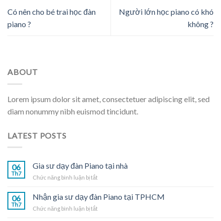
Có nên cho bé trai học đàn
Người lớn học piano có khó
piano ?
không ?
ABOUT
Lorem ipsum dolor sit amet, consectetuer adipiscing elit, sed
diam nonummy nibh euismod tincidunt.
LATEST POSTS
Gia sư dạy đàn Piano tại nhà
06
Th7
ở
Chức năng bình luận bị tắt
Gia
sư
Nhận gia sư dạy đàn Piano tại TPHCM
06
dạy
Th7
ở
Chức năng bình luận bị tắt
đàn
Nhận
Piano