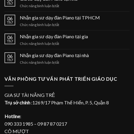
Th7
ở
Chức năng bình luận bị tắt
Gia
sư
Nhận gia sư dạy đàn Piano tại TPHCM
06
dạy
Th7
ở
Chức năng bình luận bị tắt
đàn
Nhận
Piano
gia
Nhận gia sư dạy đàn Piano tại gia
tại
06
sư
Th7
nhà
ở
Chức năng bình luận bị tắt
dạy
Nhận
đàn
gia
Nhận gia sư dạy đàn Piano tại nhà
Piano
06
sư
Th7
tại
ở
Chức năng bình luận bị tắt
dạy
TPHCM
Nhận
đàn
gia
Piano
sư
VĂN PHÒNG TƯ VẤN PHÁT TRIỂN GIÁO DỤC
tại
dạy
gia
đàn
Piano
GIA SƯ TÀI NĂNG TRẺ
tại
Trụ sở chính
:1269/17 Phạm Thế Hiển, P. 5, Quận 8
nhà
Hotline
:
090 333 1985 – 09 87 87 0217
CÔ MƯỢT