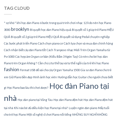
Piano
TAG CLOUD
tại
TPHCM
" sợ khó " khi học đàn Piano
6 bước trong quá trình chơi nhạc
12 lí do nên học Piano
brooklyn
3000
Bí quyết học đàn Piano hiệu quả
Bí quyết số 1 giúp trẻ Piano HIỆU
QUẢ
Bí quyết số 2 giúp trẻ Piano HIỆU QUẢ
Bí quyết sử dụng Pedal chuyên nghiệp
Các bước phát triển Piano
Cách chọn piano cơ
Cách lựa chọn và mua đàn chính hãng
Cách nhận biết cây đàn Piano tốt
Cách Tranpose nhạc Midi Trên Organ Yamaha từ
Psr1000
Các hợp âm Organ cơ bản (Kiểu Bấm 3 Ngón Tay)
Có nên cho bé học đàn
Piano trên Organ không ?
Cần chú ý tư thế tay và tư thế ngồi của trẻ khi học Piano
fashion
Format USB để xài cho cây Organ Yamaha 1500
Gia sư đàn Piano cho trẻ
em
Giữ Piano bền đẹp
Hình ảnh học viên
Hướng dẫn học Guitar cho người chưa biết
Học đàn Piano tại
gì
Học Piano bao lâu thì chơi được?
nhà
Học đàn piano tại Vũng Tàu
Học đàn Piano đệm hát
Học đàn Piano đệm hát
tại nhà
Khi nào bé đủ điều kiện học Piano tại nhà?
Luyện ngón đàn piano
Mấy tuổi
cho trẻ học Piano
Một số nghệ sĩ chơi Piano nổi tiếng
NHỮNG SUY NGHĨ KHÔNG