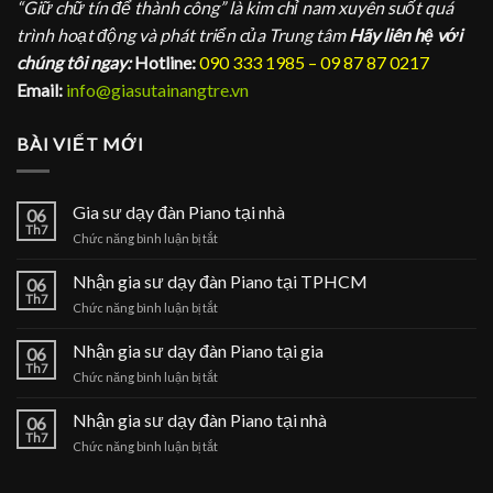
“Giữ chữ tín để thành công” là kim chỉ nam xuyên suốt quá
trình hoạt động và phát triển của Trung tâm
Hãy liên hệ với
chúng tôi ngay:
Hotline:
090 333 1985 – 09 87 87 0217
Email:
info@giasutainangtre.vn
BÀI VIẾT MỚI
Gia sư dạy đàn Piano tại nhà
06
Th7
ở
Chức năng bình luận bị tắt
Gia
sư
Nhận gia sư dạy đàn Piano tại TPHCM
06
dạy
Th7
ở
Chức năng bình luận bị tắt
đàn
Nhận
Piano
gia
Nhận gia sư dạy đàn Piano tại gia
tại
06
sư
Th7
nhà
ở
Chức năng bình luận bị tắt
dạy
Nhận
đàn
gia
Nhận gia sư dạy đàn Piano tại nhà
Piano
06
sư
Th7
tại
ở
Chức năng bình luận bị tắt
dạy
TPHCM
Nhận
đàn
gia
Piano