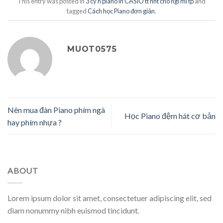
This entry was posted in
3 cy n piano in CASIO tt nht cho ngi mi tp
and
tagged
Cách học Piano đơn giản
.
MUOT0575
Nên mua đàn Piano phím ngà
Học Piano đệm hát cơ bản
hay phím nhựa ?
ABOUT
Lorem ipsum dolor sit amet, consectetuer adipiscing elit, sed
diam nonummy nibh euismod tincidunt.