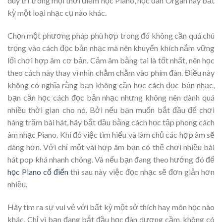
duy trì trong mọi thời điểm học Piano, học đàn Organ hay bất
kỳ một loại nhạc cụ nào khác.
Chọn một phương pháp phù hợp trong đó không cần quá chú
trọng vào cách đọc bản nhạc mà nên khuyến khích nắm vững
lối chơi hợp âm cơ bản. Cảm âm bằng tai là tốt nhất, nên học
theo cách này thay vì nhìn chằm chằm vào phím đàn. Điều này
không có nghĩa rằng bạn không cần học cách đọc bản nhạc,
bạn cần học cách đọc bản nhạc nhưng không nên dành quá
nhiều thời gian cho nó. Bởi nếu bạn muốn bắt đầu để chơi
hàng trăm bài hát, hãy bắt đầu bằng cách học tập phong cách
âm nhạc Piano. Khi đó việc tìm hiểu và làm chủ các hợp âm sẽ
dàng hơn. Với chỉ một vài hợp âm bạn có thể chơi nhiều bài
hát pop khá nhanh chóng. Và nếu bạn đang theo hướng đó để
học Piano cổ điển
thì sau này việc đọc nhạc sẽ đơn giản hơn
nhiều.
Hãy tìm ra sự vui vẻ với bất kỳ một sở thích hay môn học nào
khác. Chỉ vì bạn đang bắt đầu học đàn dương cầm, không có