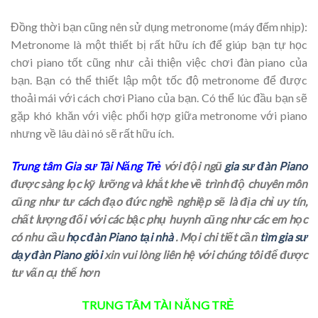
Đồng thời bạn cũng nên sử dụng metronome (máy đếm nhịp):
Metronome là một thiết bị rất hữu ích để giúp bạn tự học
chơi piano tốt cũng như cải thiện việc chơi đàn piano của
bạn. Bạn có thể thiết lập một tốc độ metronome để được
thoải mái với cách chơi Piano của bạn. Có thể lúc đầu bạn sẽ
gặp khó khăn với việc phối hợp giữa metronome với piano
nhưng về lâu dài nó sẽ rất hữu ích.
Trung tâm Gia sư Tài Năng Trẻ
với đội ngũ
gia sư đàn Piano
được sàng lọc kỹ lưỡng và khắt khe về trình độ chuyên môn
cũng như tư cách đạo đức nghề nghiệp sẽ là địa chỉ uy tín,
chất lượng đối với các bậc phụ huynh cũng như các em học
có nhu cầu
học đàn Piano tại nhà
. Mọi chi tiết cần
tìm gia sư
dạy đàn Piano giỏi
xin vui lòng liên hệ với chúng tôi để được
tư vấn cụ thể hơn
TRUNG TÂM TÀI NĂNG TRẺ