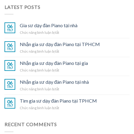
LATEST POSTS
Gia sư dạy đàn Piano tại nhà
06
Th7
ở
Chức năng bình luận bị tắt
Gia
sư
Nhận gia sư dạy đàn Piano tại TPHCM
06
dạy
Th7
ở
Chức năng bình luận bị tắt
đàn
Nhận
Piano
gia
Nhận gia sư dạy đàn Piano tại gia
tại
06
sư
Th7
nhà
ở
Chức năng bình luận bị tắt
dạy
Nhận
đàn
gia
Nhận gia sư dạy đàn Piano tại nhà
Piano
06
sư
Th7
tại
ở
Chức năng bình luận bị tắt
dạy
TPHCM
Nhận
đàn
gia
Tìm gia sư dạy đàn Piano tại TPHCM
Piano
06
sư
Th7
tại
ở
Chức năng bình luận bị tắt
dạy
gia
Tìm
đàn
gia
Piano
sư
RECENT COMMENTS
tại
dạy
nhà
đàn