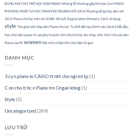
ĐÚNG KHI CHO TRẺ HỌC ĐÀN PIANO
Những lỗi thường gặp khi học chơi PIANO
PHƯƠNG PHÁP TỰ HỌC PIANO/KEYBOARD VỚI 3JCN
Phương pháp học đàn với
3JCN
Piano cho học viên từ 10 đến 18 tuổi
Registration Memory: Cách sử dụng
style
Tìm giáo viên dạy đàn Piano cho con
Tư thế đặt tay chính xác cho trẻ bắt đầu
học chơi đàn piano
Vì sao phụ huynh nên cho trẻ học âm nhạc sớm
Vị trí cho cây đàn
women
Piano của Pé
Đôi nét cơ bản khi chơi đàn Organ
DANH MỤC
3 cy n piano in CASIO tt nht cho ngi mi tp
(1)
C nn cho b hc n Piano trn Organ khng
(1)
Style
(5)
Uncategorized
(289)
LƯU TRỮ