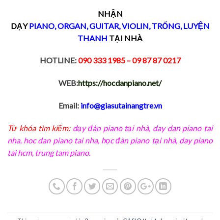
NHẬN
DẠY
PIANO
,
ORGAN
,
GUITAR
,
VIOLIN
,
TRỐNG
,
LUYỆN
THANH
TẠI NHÀ
HOTLINE:
090 333 1985
– 09 87 87 0217
WEB:
https://hocdanpiano.net/
Email:
info@giasutainangtre.vn
Từ khóa tìm kiếm:
dạy đàn piano tại nhà
,
day dan piano tai
nha
,
hoc dan piano tai nha
,
học đàn piano tại nhà, day piano
tai hcm
,
trung tam piano
.