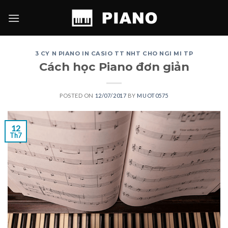
Skip
to
content
3 CY N PIANO IN CASIO TT NHT CHO NGI MI TP
Cách học Piano đơn giản
POSTED ON
12/07/2017
BY
MUOT0575
12
Th7