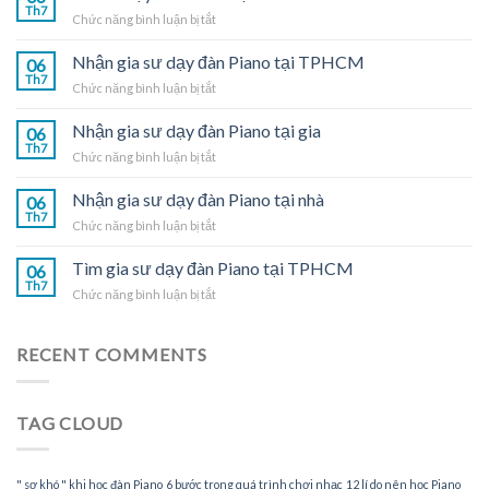
Th7
ở
Chức năng bình luận bị tắt
Gia
sư
Nhận gia sư dạy đàn Piano tại TPHCM
06
dạy
Th7
ở
Chức năng bình luận bị tắt
đàn
Nhận
Piano
gia
Nhận gia sư dạy đàn Piano tại gia
tại
06
sư
Th7
nhà
ở
Chức năng bình luận bị tắt
dạy
Nhận
đàn
gia
Nhận gia sư dạy đàn Piano tại nhà
Piano
06
sư
Th7
tại
ở
Chức năng bình luận bị tắt
dạy
TPHCM
Nhận
đàn
gia
Tìm gia sư dạy đàn Piano tại TPHCM
Piano
06
sư
Th7
tại
ở
Chức năng bình luận bị tắt
dạy
gia
Tìm
đàn
gia
Piano
sư
RECENT COMMENTS
tại
dạy
nhà
đàn
Piano
TAG CLOUD
tại
TPHCM
" sợ khó " khi học đàn Piano
6 bước trong quá trình chơi nhạc
12 lí do nên học Piano