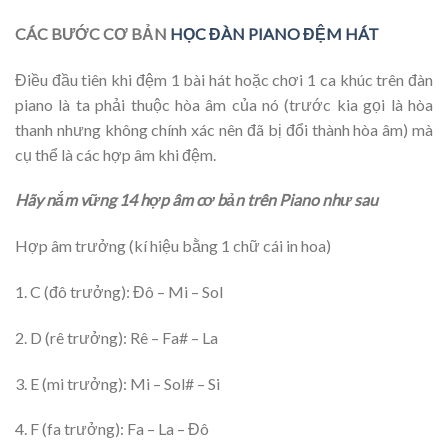
CÁC BƯỚC CƠ BẢN
HỌC ĐÀN PIANO ĐỆM HÁT
Điều đầu tiên khi đệm 1 bài hát hoặc chơi 1 ca khúc trên đàn
piano là ta phải thuộc hòa âm của nó (trước kia gọi là hòa
thanh nhưng không chính xác nên đã bị đổi thành hòa âm) mà
cụ thể là các hợp âm khi đệm.
Hãy nắm vững 14 hợp âm cơ bản trên Piano như sau
Hợp âm trưởng (kí hiệu bằng 1 chữ cái in hoa)
1. C (đô trưởng): Đô – Mi – Sol
2. D (rê trưởng): Rê – Fa# – La
3. E (mi trưởng): Mi – Sol# – Si
4. F (fa trưởng): Fa – La – Đô