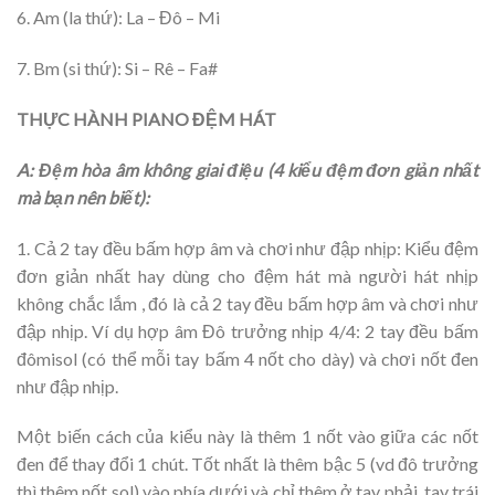
6. Am (la thứ): La – Đô – Mi
7. Bm (si thứ): Si – Rê – Fa#
THỰC HÀNH PIANO ĐỆM HÁT
A: Đệm hòa âm không giai điệu (4 kiểu đệm đơn giản nhất
mà bạn nên biết):
1. Cả 2 tay đều bấm hợp âm và chơi như đập nhịp: Kiểu đệm
đơn giản nhất hay dùng cho đệm hát mà người hát nhịp
không chắc lắm , đó là cả 2 tay đều bấm hợp âm và chơi như
đập nhịp. Ví dụ hợp âm Đô trưởng nhịp 4/4: 2 tay đều bấm
đô­mi­sol (có thể mỗi tay bấm 4 nốt cho dày) và chơi nốt đen
như đập nhịp.
Một biến cách của kiểu này là thêm 1 nốt vào giữa các nốt
đen để thay đổi 1 chút. Tốt nhất là thêm bậc 5 (vd đô trưởng
thì thêm nốt sol) vào phía dưới và chỉ thêm ở tay phải, tay trái