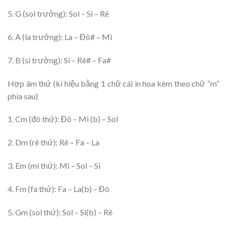
5. G (sol trưởng): Sol – Si – Rê
6. A (la trưởng): La – Đô# – Mi
7. B (si trưởng): Si – Rê# – Fa#
Hợp âm thứ (kí hiệu bằng 1 chữ cái in hoa kèm theo chữ “m”
phía sau)
1. Cm (đô thứ): Đô – Mi (b) – Sol
2. Dm (rê thứ): Rê – Fa – La
3. Em (mi thứ): Mi – Sol – Si
4. Fm (fa thứ): Fa – La(b) – Đô
5. Gm (sol thứ): Sol – Si(b) – Rê