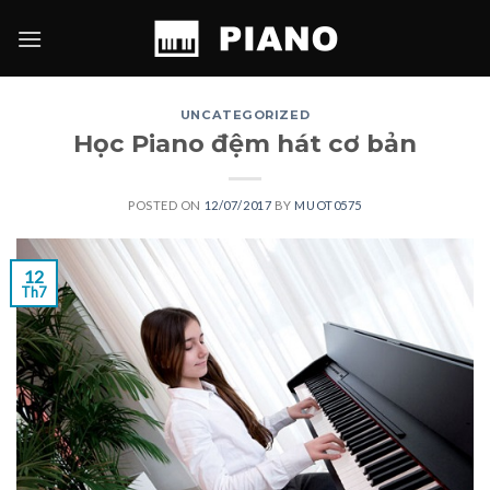
Skip
to
content
UNCATEGORIZED
Học Piano đệm hát cơ bản
POSTED ON
12/07/2017
BY
MUOT0575
12
Th7