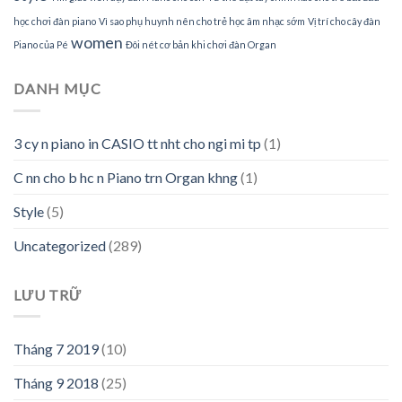
học chơi đàn piano
Vì sao phụ huynh nên cho trẻ học âm nhạc sớm
Vị trí cho cây đàn
women
Piano của Pé
Đôi nét cơ bản khi chơi đàn Organ
DANH MỤC
3 cy n piano in CASIO tt nht cho ngi mi tp
(1)
C nn cho b hc n Piano trn Organ khng
(1)
Style
(5)
Uncategorized
(289)
LƯU TRỮ
Tháng 7 2019
(10)
Tháng 9 2018
(25)