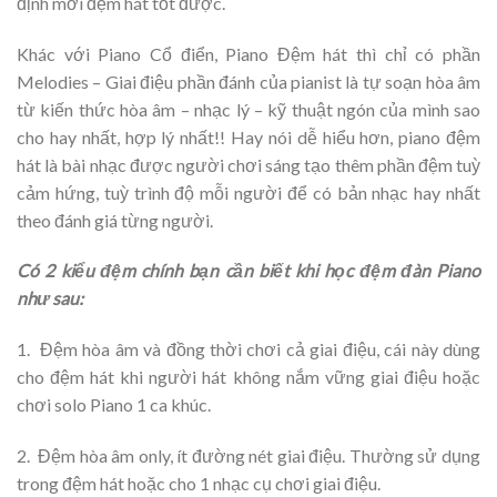
định mới đệm hát tốt được.
Khác với Piano Cổ điển, Piano Đệm hát thì chỉ có phần
Melodies – Giai điệu phần đánh của pianist là tự soạn hòa âm
từ kiến thức hòa âm – nhạc lý – kỹ thuật ngón của mình sao
cho hay nhất, hợp lý nhất!! Hay nói dễ hiểu hơn, piano đệm
hát là bài nhạc được người chơi sáng tạo thêm phần đệm tuỳ
cảm hứng, tuỳ trình độ mỗi người để có bản nhạc hay nhất
theo đánh giá từng người.
Có 2 kiểu đệm chính bạn cần biết khi học đệm đàn Piano
như sau:
1. ­ Đệm hòa âm và đồng thời chơi cả giai điệu, cái này dùng
cho đệm hát khi người hát không nắm vững giai điệu hoặc
chơi solo Piano 1 ca khúc.
2. ­ Đệm hòa âm only, ít đường nét giai điệu. Thường sử dụng
trong đệm hát hoặc cho 1 nhạc cụ chơi giai điệu.