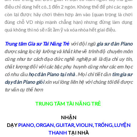
điệu chỉ dùng hết có..1 đến 2 ngón. Không thể để phí các ngón
còn lại được hãy chơi thêm hợp âm vào (quan trọng là chơi
đúng chỗ VD nhịp mạnh chẳng hạn) nhưng đừng làm dụng
quá không thì nó sẽ rất ầm ỹ và xóa nhòa hết giai điệu.
Trung tâm Gia sư Tài Năng Trẻ
với đội ngũ
gia sư đàn Piano
được sàng lọc kỹ lưỡng và khắt khe về trình độ chuyên môn
cũng như tư cách đạo đức nghề nghiệp sẽ là địa chỉ uy tín,
chất lượng đối với các bậc phụ huynh cũng như các em học
có nhu cầu
học đàn Piano tại nhà
. Mọi chi tiết cần
tìm gia sư
dạy đàn Piano giỏi
xin vui lòng liên hệ với chúng tôi để được
tư vấn cụ thể hơn
TRUNG TÂM TÀI NĂNG TRẺ
NHẬN
DẠY
PIANO
,
ORGAN
,
GUITAR
,
VIOLIN
,
TRỐNG
,
LUYỆN
THANH
TẠI NHÀ