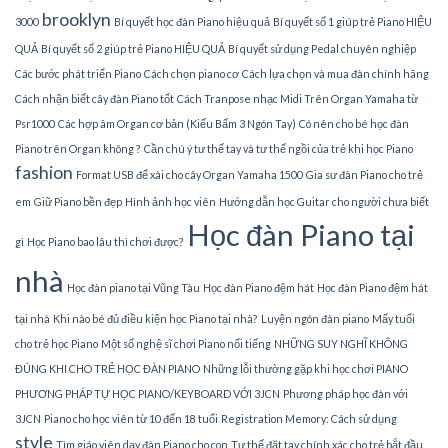
brooklyn
3000
Bí quyết học đàn Piano hiệu quả
Bí quyết số 1 giúp trẻ Piano HIỆU
QUẢ
Bí quyết số 2 giúp trẻ Piano HIỆU QUẢ
Bí quyết sử dụng Pedal chuyên nghiệp
Các bước phát triển Piano
Cách chọn piano cơ
Cách lựa chọn và mua đàn chính hãng
Cách nhận biết cây đàn Piano tốt
Cách Tranpose nhạc Midi Trên Organ Yamaha từ
Psr1000
Các hợp âm Organ cơ bản (Kiểu Bấm 3 Ngón Tay)
Có nên cho bé học đàn
Piano trên Organ không ?
Cần chú ý tư thế tay và tư thế ngồi của trẻ khi học Piano
fashion
Format USB để xài cho cây Organ Yamaha 1500
Gia sư đàn Piano cho trẻ
em
Giữ Piano bền đẹp
Hình ảnh học viên
Hướng dẫn học Guitar cho người chưa biết
Học đàn Piano tại
gì
Học Piano bao lâu thì chơi được?
nhà
Học đàn piano tại Vũng Tàu
Học đàn Piano đệm hát
Học đàn Piano đệm hát
tại nhà
Khi nào bé đủ điều kiện học Piano tại nhà?
Luyện ngón đàn piano
Mấy tuổi
cho trẻ học Piano
Một số nghệ sĩ chơi Piano nổi tiếng
NHỮNG SUY NGHĨ KHÔNG
ĐÚNG KHI CHO TRẺ HỌC ĐÀN PIANO
Những lỗi thường gặp khi học chơi PIANO
PHƯƠNG PHÁP TỰ HỌC PIANO/KEYBOARD VỚI 3JCN
Phương pháp học đàn với
3JCN
Piano cho học viên từ 10 đến 18 tuổi
Registration Memory: Cách sử dụng
style
Tìm giáo viên dạy đàn Piano cho con
Tư thế đặt tay chính xác cho trẻ bắt đầu