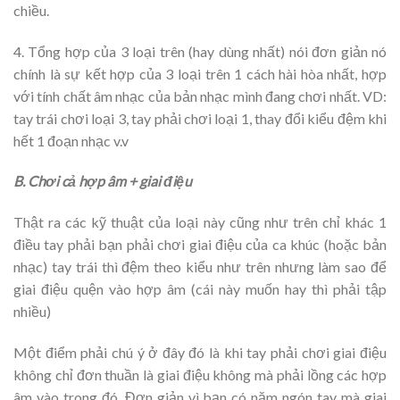
chiều.
4. Tổng hợp của 3 loại trên (hay dùng nhất) nói đơn giản nó
chính là sự kết hợp của 3 loại trên 1 cách hài hòa nhất, hợp
với tính chất âm nhạc của bản nhạc mình đang chơi nhất. VD:
tay trái chơi loại 3, tay phải chơi loại 1, thay đổi kiểu đệm khi
hết 1 đoạn nhạc v.v
B. Chơi cả hợp âm + giai điệu
Thật ra các kỹ thuật của loại này cũng như trên chỉ khác 1
điều tay phải bạn phải chơi giai điệu của ca khúc (hoặc bản
nhạc) tay trái thì đệm theo kiểu như trên nhưng làm sao để
giai điệu quện vào hợp âm (cái này muốn hay thì phải tập
nhiều)
Một điểm phải chú ý ở đây đó là khi tay phải chơi giai điệu
không chỉ đơn thuần là giai điệu không mà phải lồng các hợp
âm vào trong đó. Đơn giản vì bạn có năm ngón tay mà giai