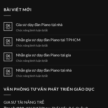
BÀI VIẾT MỚI
Gia sư dạy đàn Piano tại nhà
06
Th7
ở
Chức năng bình luận bị tắt
Gia
sư
Nhận gia sư dạy đàn Piano tại TPHCM
06
dạy
Th7
ở
Chức năng bình luận bị tắt
đàn
Nhận
Piano
gia
Nhận gia sư dạy đàn Piano tại gia
tại
06
sư
Th7
nhà
ở
Chức năng bình luận bị tắt
dạy
Nhận
đàn
gia
Nhận gia sư dạy đàn Piano tại nhà
Piano
06
sư
Th7
tại
ở
Chức năng bình luận bị tắt
dạy
TPHCM
Nhận
đàn
gia
Piano
sư
VĂN PHÒNG TƯ VẤN PHÁT TRIỂN GIÁO DỤC
tại
dạy
gia
đàn
Piano
GIA SƯ TÀI NĂNG TRẺ
tại