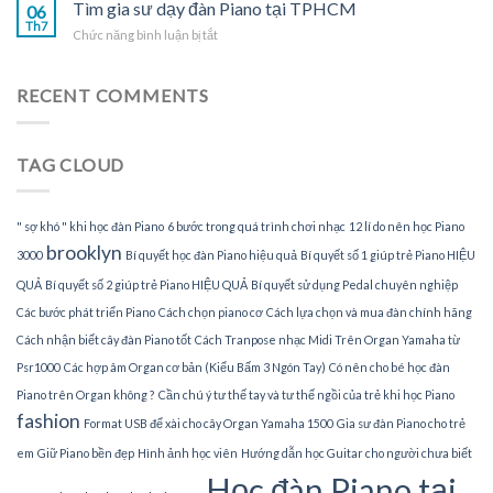
gia
Tìm gia sư dạy đàn Piano tại TPHCM
Piano
06
sư
Th7
tại
ở
Chức năng bình luận bị tắt
dạy
gia
Tìm
đàn
gia
Piano
sư
RECENT COMMENTS
tại
dạy
nhà
đàn
Piano
TAG CLOUD
tại
TPHCM
" sợ khó " khi học đàn Piano
6 bước trong quá trình chơi nhạc
12 lí do nên học Piano
brooklyn
3000
Bí quyết học đàn Piano hiệu quả
Bí quyết số 1 giúp trẻ Piano HIỆU
QUẢ
Bí quyết số 2 giúp trẻ Piano HIỆU QUẢ
Bí quyết sử dụng Pedal chuyên nghiệp
Các bước phát triển Piano
Cách chọn piano cơ
Cách lựa chọn và mua đàn chính hãng
Cách nhận biết cây đàn Piano tốt
Cách Tranpose nhạc Midi Trên Organ Yamaha từ
Psr1000
Các hợp âm Organ cơ bản (Kiểu Bấm 3 Ngón Tay)
Có nên cho bé học đàn
Piano trên Organ không ?
Cần chú ý tư thế tay và tư thế ngồi của trẻ khi học Piano
fashion
Format USB để xài cho cây Organ Yamaha 1500
Gia sư đàn Piano cho trẻ
em
Giữ Piano bền đẹp
Hình ảnh học viên
Hướng dẫn học Guitar cho người chưa biết
Học đàn Piano tại