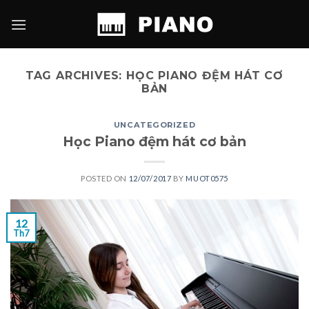
Skip
to
content
TAG ARCHIVES:
HỌC PIANO ĐỆM HÁT CƠ
BẢN
UNCATEGORIZED
Học Piano đệm hát cơ bản
POSTED ON
12/07/2017
BY
MUOT0575
12
Th7