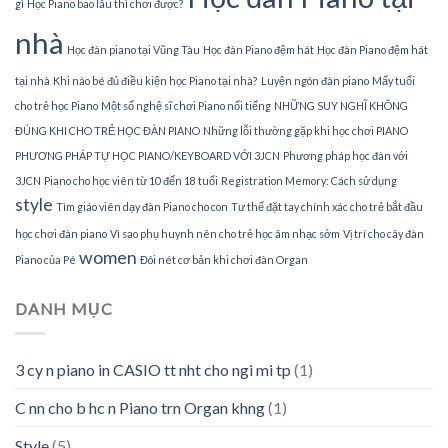
gì
Học Piano bao lâu thì chơi được?
nhà
Học đàn piano tại Vũng Tàu
Học đàn Piano đệm hát
Học đàn Piano đệm hát
tại nhà
Khi nào bé đủ điều kiện học Piano tại nhà?
Luyện ngón đàn piano
Mấy tuổi
cho trẻ học Piano
Một số nghệ sĩ chơi Piano nổi tiếng
NHỮNG SUY NGHĨ KHÔNG
ĐÚNG KHI CHO TRẺ HỌC ĐÀN PIANO
Những lỗi thường gặp khi học chơi PIANO
PHƯƠNG PHÁP TỰ HỌC PIANO/KEYBOARD VỚI 3JCN
Phương pháp học đàn với
3JCN
Piano cho học viên từ 10 đến 18 tuổi
Registration Memory: Cách sử dụng
style
Tìm giáo viên dạy đàn Piano cho con
Tư thế đặt tay chính xác cho trẻ bắt đầu
học chơi đàn piano
Vì sao phụ huynh nên cho trẻ học âm nhạc sớm
Vị trí cho cây đàn
women
Piano của Pé
Đôi nét cơ bản khi chơi đàn Organ
DANH MỤC
3 cy n piano in CASIO tt nht cho ngi mi tp
(1)
C nn cho b hc n Piano trn Organ khng
(1)
Style
(5)