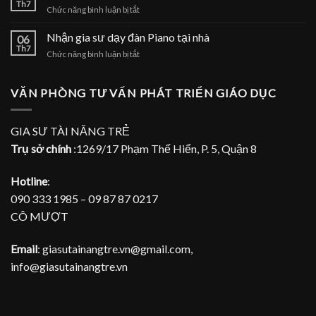
sư
Th7
nhà
ở
Chức năng bình luận bị tắt
dạy
Nhận
đàn
gia
Nhận gia sư dạy đàn Piano tại nhà
Piano
06
sư
Th7
tại
ở
Chức năng bình luận bị tắt
dạy
TPHCM
Nhận
đàn
gia
Piano
sư
VĂN PHÒNG TƯ VẤN PHÁT TRIỂN GIÁO DỤC
tại
dạy
gia
đàn
Piano
GIA SƯ TÀI NĂNG TRẺ
tại
Trụ sở chính
:1269/17 Phạm Thế Hiển, P. 5, Quận 8
nhà
Hotline
:
090 333 1985 – 09 87 87 0217
CÔ MƯỢT
Email
: giasutainangtre.vn@gmail.com,
info@giasutainangtre.vn