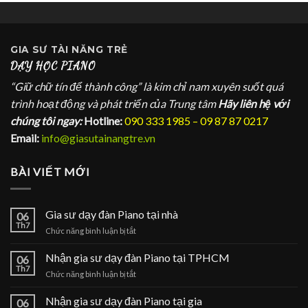
GIA SƯ
TÀI NĂNG TRẺ
DẠY HỌC PIANO
“Giữ chữ tín để thành công” là kim chỉ nam xuyên suốt quá
trình hoạt động và phát triển của Trung tâm
Hãy liên hệ với
chúng tôi ngay:
Hotline:
090 333 1985 – 09 87 87 0217
Email:
info@giasutainangtre.vn
BÀI VIẾT MỚI
Gia sư dạy đàn Piano tại nhà
06
Th7
ở
Chức năng bình luận bị tắt
Gia
sư
Nhận gia sư dạy đàn Piano tại TPHCM
06
dạy
Th7
ở
Chức năng bình luận bị tắt
đàn
Nhận
Piano
gia
Nhận gia sư dạy đàn Piano tại gia
tại
06