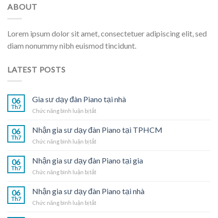
ABOUT
Lorem ipsum dolor sit amet, consectetuer adipiscing elit, sed
diam nonummy nibh euismod tincidunt.
LATEST POSTS
Gia sư dạy đàn Piano tại nhà
06
Th7
ở
Chức năng bình luận bị tắt
Gia
sư
Nhận gia sư dạy đàn Piano tại TPHCM
06
dạy
Th7
ở
Chức năng bình luận bị tắt
đàn
Nhận
Piano
gia
Nhận gia sư dạy đàn Piano tại gia
tại
06
sư
Th7
nhà
ở
Chức năng bình luận bị tắt
dạy
Nhận
đàn
gia
Nhận gia sư dạy đàn Piano tại nhà
Piano
06
sư
Th7
tại
ở
Chức năng bình luận bị tắt
dạy
TPHCM
Nhận
đàn