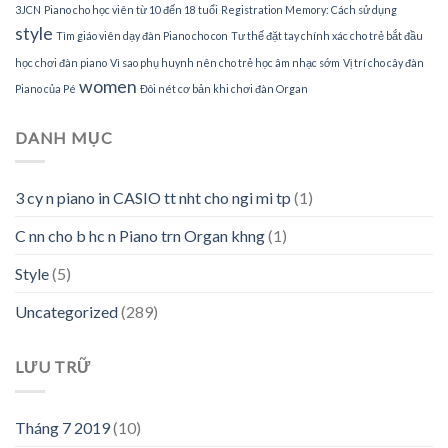
3JCN
Piano cho học viên từ 10 đến 18 tuổi
Registration Memory: Cách sử dụng
style
Tìm giáo viên dạy đàn Piano cho con
Tư thế đặt tay chính xác cho trẻ bắt đầu
học chơi đàn piano
Vì sao phụ huynh nên cho trẻ học âm nhạc sớm
Vị trí cho cây đàn
women
Piano của Pé
Đôi nét cơ bản khi chơi đàn Organ
DANH MỤC
3 cy n piano in CASIO tt nht cho ngi mi tp
(1)
C nn cho b hc n Piano trn Organ khng
(1)
Style
(5)
Uncategorized
(289)
LƯU TRỮ
Tháng 7 2019
(10)