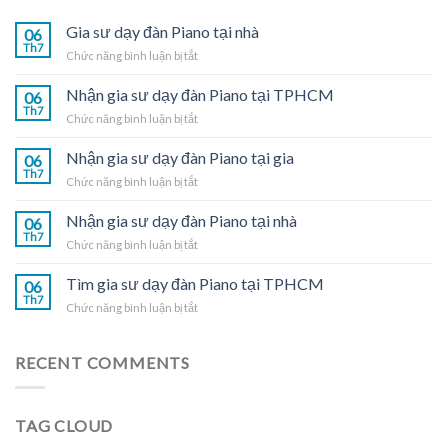
Gia sư dạy đàn Piano tại nhà
06
Th7
ở
Chức năng bình luận bị tắt
Gia
sư
Nhận gia sư dạy đàn Piano tại TPHCM
06
dạy
Th7
ở
Chức năng bình luận bị tắt
đàn
Nhận
Piano
gia
Nhận gia sư dạy đàn Piano tại gia
tại
06
sư
Th7
nhà
ở
Chức năng bình luận bị tắt
dạy
Nhận
đàn
gia
Nhận gia sư dạy đàn Piano tại nhà
Piano
06
sư
Th7
tại
ở
Chức năng bình luận bị tắt
dạy
TPHCM
Nhận
đàn
gia
Tìm gia sư dạy đàn Piano tại TPHCM
Piano
06
sư
Th7
tại
ở
Chức năng bình luận bị tắt
dạy
gia
Tìm
đàn
gia
Piano
sư
RECENT COMMENTS
tại
dạy
nhà
đàn
Piano
TAG CLOUD
tại
TPHCM