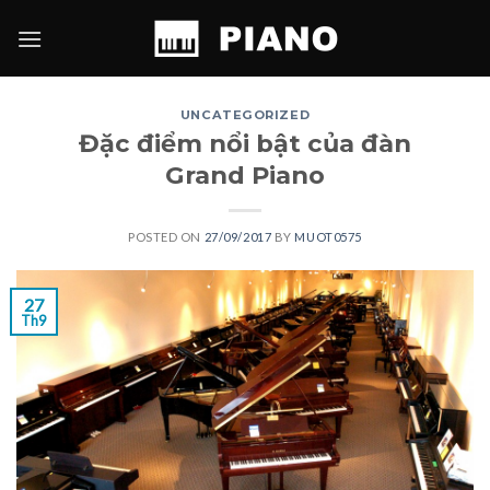
Skip
to
content
UNCATEGORIZED
Đặc điểm nổi bật của đàn
Grand Piano
POSTED ON
27/09/2017
BY
MUOT0575
27
Th9