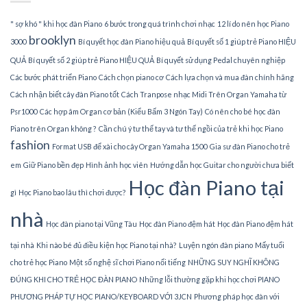
" sợ khó " khi học đàn Piano
6 bước trong quá trình chơi nhạc
12 lí do nên học Piano
brooklyn
3000
Bí quyết học đàn Piano hiệu quả
Bí quyết số 1 giúp trẻ Piano HIỆU
QUẢ
Bí quyết số 2 giúp trẻ Piano HIỆU QUẢ
Bí quyết sử dụng Pedal chuyên nghiệp
Các bước phát triển Piano
Cách chọn piano cơ
Cách lựa chọn và mua đàn chính hãng
Cách nhận biết cây đàn Piano tốt
Cách Tranpose nhạc Midi Trên Organ Yamaha từ
Psr1000
Các hợp âm Organ cơ bản (Kiểu Bấm 3 Ngón Tay)
Có nên cho bé học đàn
Piano trên Organ không ?
Cần chú ý tư thế tay và tư thế ngồi của trẻ khi học Piano
fashion
Format USB để xài cho cây Organ Yamaha 1500
Gia sư đàn Piano cho trẻ
em
Giữ Piano bền đẹp
Hình ảnh học viên
Hướng dẫn học Guitar cho người chưa biết
Học đàn Piano tại
gì
Học Piano bao lâu thì chơi được?
nhà
Học đàn piano tại Vũng Tàu
Học đàn Piano đệm hát
Học đàn Piano đệm hát
tại nhà
Khi nào bé đủ điều kiện học Piano tại nhà?
Luyện ngón đàn piano
Mấy tuổi
cho trẻ học Piano
Một số nghệ sĩ chơi Piano nổi tiếng
NHỮNG SUY NGHĨ KHÔNG
ĐÚNG KHI CHO TRẺ HỌC ĐÀN PIANO
Những lỗi thường gặp khi học chơi PIANO
PHƯƠNG PHÁP TỰ HỌC PIANO/KEYBOARD VỚI 3JCN
Phương pháp học đàn với