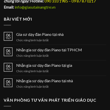
chúng tôi ngay:
Hotline:
090 333 1985 – 09 87 87 0217
Email:
info@giasutainangtre.vn
BÀI VIẾT MỚI
Gia sư dạy đàn Piano tại nhà
06
Th7
ở
Chức năng bình luận bị tắt
Gia
sư
Nhận gia sư dạy đàn Piano tại TPHCM
06
dạy
Th7
ở
Chức năng bình luận bị tắt
đàn
Nhận
Piano
gia
Nhận gia sư dạy đàn Piano tại gia
tại
06
sư
Th7
nhà
ở
Chức năng bình luận bị tắt
dạy
Nhận
đàn
gia
Nhận gia sư dạy đàn Piano tại nhà
Piano
06
sư
Th7
tại
ở
Chức năng bình luận bị tắt
dạy
TPHCM
Nhận
đàn
gia
Piano
sư
VĂN PHÒNG TƯ VẤN PHÁT TRIỂN GIÁO DỤC
tại
dạy
gia
đàn