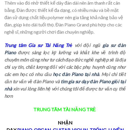
Thêm vào đó nhờ thiết kế dây đàn dài nên âm thanh rất cân
bằng. Đàn được thiết kế đa dạng, có nhiều màu và bề mặt
đàn sử dụng chất liệu polymer nên gia tăng khả năng bảo vệ
đàn, giúp kéo dài tuổi thọ. Đàn Piano Grand phù hợp cho các
nghệ sĩ, những người chơi đàn chuyên nghiệp.
Trung tâm Gia sư Tài Năng Trẻ
với đội ngũ
gia sư đàn
Piano
được sàng lọc kỹ lưỡng và khắt khe về trình độ
chuyên môn cũng như tư cách đạo đức nghề nghiệp sẽ là địa
chỉ uy tín, chất lượng đối với các bậc phụ huynh cũng như
các em học có nhu cầu
học đàn Piano tại nhà
. Mọi chi tiết
cần tư vấn về đàn Piano và
tìm gia sư dạy đàn Piano giỏi tại
nhà
xin vui lòng liên hệ với chúng tôi để được tư vấn cụ thể
hơn
TRUNG TÂM TÀI NĂNG TRẺ
NHẬN
DẠY
PIANO
,
ORGAN
,
GUITAR
,
VIOLIN
,
TRỐNG
,
LUYỆN