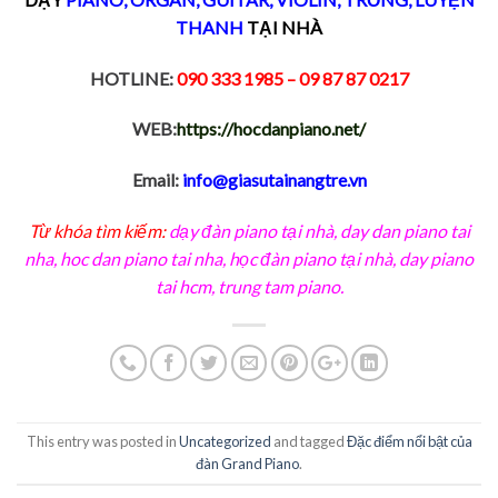
THANH
TẠI NHÀ
HOTLINE:
090 333 1985
– 09 87 87 0217
WEB:
https://hocdanpiano.net/
Email:
info@giasutainangtre.vn
Từ khóa tìm kiếm:
dạy đàn piano tại nhà
,
day dan piano tai
nha
,
hoc dan piano tai nha
,
học đàn piano tại nhà, day piano
tai hcm
,
trung tam piano
.
This entry was posted in
Uncategorized
and tagged
Đặc điểm nổi bật của
đàn Grand Piano
.