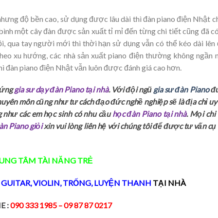
nhưng độ bền cao, sử dụng được lâu dài thì đàn piano điện Nhật c
bình một cây đàn được sản xuất tỉ mỉ đến từng chi tiết cũng đã c
i, qua tay người mới thì thời hạn sử dụng vẫn có thể kéo dài lên
heo xu hướng, các nhà sản xuất piano điện thường không ngần 
hì đàn piano điện Nhật vẫn luôn được đánh giá cao hơn.
 ứng
gia sư dạy đàn Piano tại nhà
. Với đội ngũ
gia sư đàn Piano
đ
huyên môn cũng như tư cách đạo đức nghề nghiệp sẽ là địa chỉ uy 
g như các em học sinh có nhu cầu
học đàn Piano tại nhà
. Mọi chi 
àn Piano giỏi
xin vui lòng liên hệ với chúng tôi để được tư vấn cụ
UNG TÂM TÀI NĂNG TRẺ
,
GUITAR
,
VIOLIN
,
TRỐNG
,
LUYỆN THANH
TẠI NHÀ
E :
090 333 1985
– 09 87 87 0217