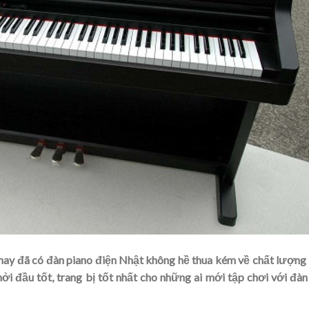
nay đã có đàn piano điện Nhật không hề thua kém về chất lượng
hởi đầu tốt, trang bị tốt nhất cho những ai mới tập chơi với đàn