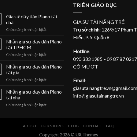
TRIỂN GIÁO DỤC
Gia sư dạy đàn Piano tại
GIA SƯ TÀI NĂNG TRẺ
nhà
Trụ sở chính
:1269/17 Phạm 
ở
Chức năng bình luận bị tắt
Gia
Hiển, P. 5, Quận 8
sư
Nhận gia sư dạy đàn Piano
dạy
tại TPHCM
đàn
Hotline
:
ở
Chức năng bình luận bị tắt
Piano
090 333 1985 – 09 87 87 0217
Nhận
tại
gia
CÔ MƯỢT
Nhận gia sư dạy đàn Piano
nhà
sư
tại gia
dạy
ở
Email
:
Chức năng bình luận bị tắt
đàn
Nhận
Piano
giasutainangtre.vn@gmail.com
gia
Nhận gia sư dạy đàn Piano
tại
info@giasutainangtre.vn
sư
TPHCM
tại nhà
dạy
ở
Chức năng bình luận bị tắt
đàn
Nhận
Piano
gia
tại
sư
gia
dạy
ABOUT
OUR STORES
BLOG
CONTACT
FAQ
đàn
Copyright 2026 ©
UX Themes
Piano