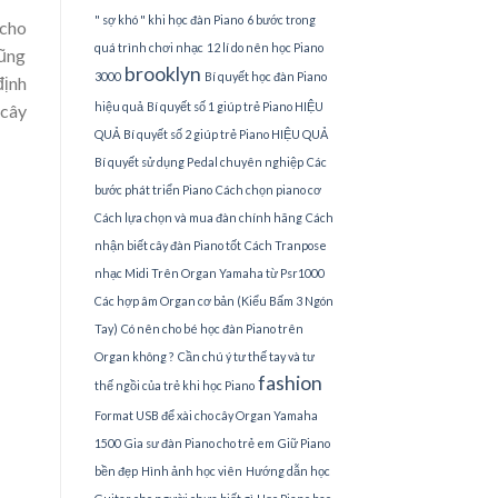
" sợ khó " khi học đàn Piano
6 bước trong
 cho
quá trình chơi nhạc
12 lí do nên học Piano
cũng
brooklyn
3000
Bí quyết học đàn Piano
định
hiệu quả
Bí quyết số 1 giúp trẻ Piano HIỆU
 cây
QUẢ
Bí quyết số 2 giúp trẻ Piano HIỆU QUẢ
Bí quyết sử dụng Pedal chuyên nghiệp
Các
bước phát triển Piano
Cách chọn piano cơ
Cách lựa chọn và mua đàn chính hãng
Cách
nhận biết cây đàn Piano tốt
Cách Tranpose
nhạc Midi Trên Organ Yamaha từ Psr1000
Các hợp âm Organ cơ bản (Kiểu Bấm 3 Ngón
Tay)
Có nên cho bé học đàn Piano trên
Organ không ?
Cần chú ý tư thế tay và tư
fashion
thế ngồi của trẻ khi học Piano
Format USB để xài cho cây Organ Yamaha
1500
Gia sư đàn Piano cho trẻ em
Giữ Piano
bền đẹp
Hình ảnh học viên
Hướng dẫn học