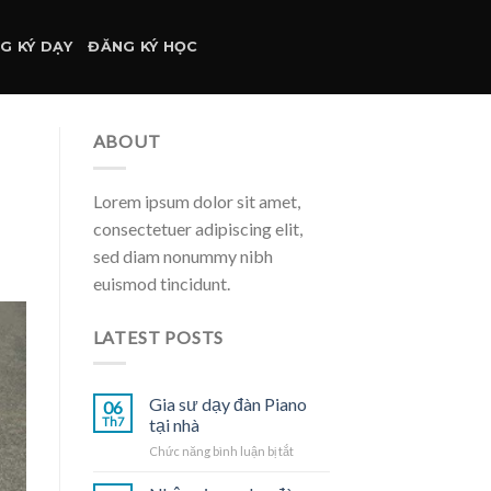
G KÝ DẠY
ĐĂNG KÝ HỌC
ABOUT
Lorem ipsum dolor sit amet,
consectetuer adipiscing elit,
sed diam nonummy nibh
euismod tincidunt.
LATEST POSTS
Gia sư dạy đàn Piano
06
Th7
tại nhà
ở
Chức năng bình luận bị tắt
Gia
sư