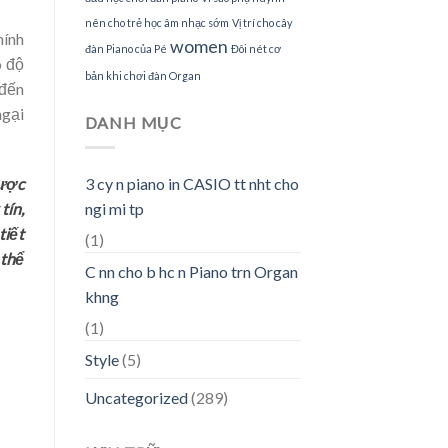
nên cho trẻ học âm nhạc sớm
Vị trí cho cây
hính
women
đàn Piano của Pé
Đôi nét cơ
ó độ
bản khi chơi đàn Organ
 đến
ngại
DANH MỤC
3 cy n piano in CASIO tt nht cho
ược
ngi mi tp
tín,
tiết
(1)
 thể
C nn cho b hc n Piano trn Organ
khng
(1)
Style
(5)
Uncategorized
(289)