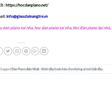
B :
https://hocdanpiano.net/
ail:
info@giasutainangtre.vn
y dan piano tai nha
,
hoc dan piano tai nha
,
học đàn piano tại nhà,
 tagged
Đàn Piano điện Nhật - Khởi đầu hoàn hảo cho những ai mới bắt đầu
.