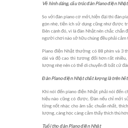
Về hình dáng, cấu trúc đàn Piano điện Nhật
So với đàn piano cơ mới, hiện đại thì đàn p
gọn nhẹ, tiện ích sử dụng cũng như được tr
Bên cạnh đó, vì là đàn Nhật nên chắc chắn đư
người chơi nào sở hữu chúng đều phải cảm t
Piano điện Nhật thường có 88 phím và 3 t
dài và độ cao thì tương đối hơn rất nhiều
lượng nhẹ nên có thể di chuyển đi bất cứ đâ
Đàn Piano điện Nhật chất lượng là trên hết
Khi nói đến piano điện Nhật phải nói đến
hiệu nào cũng có được. Đàn nếu chỉ mới s
từng nốt nhạc cho âm sắc chuẩn nhất, thí
lượng, càng học càng cảm thấy thích thú hơn
Tuổi thọ đàn Piano điện Nhật