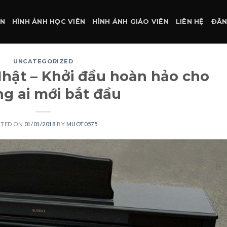
ÀN
HÌNH ẢNH HỌC VIÊN
HÌNH ẢNH GIÁO VIÊN
LIÊN HỆ
ĐĂN
UNCATEGORIZED
Nhật – Khởi đầu hoàn hảo cho
g ai mới bắt đầu
STED ON
01/01/2018
BY
MUOT0575