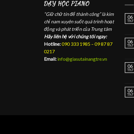
DẠY HỌC PIANO
“Giữ chữ tín để thành công” là kim
06
chỉ nam xuyên suốt quá trình hoạt
Th7
động và phát triển của Trung tâm
Hãy liên hệ với chúng tôi ngay:
06
Hotline:
090 333 1985 – 09 87 87
Th7
0217
Email:
info@giasutainangtre.vn
06
Th7
06
Th7