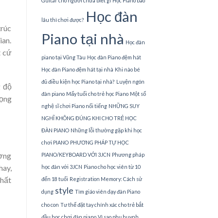
Guitar cho người chưa biết gì
Học Piano bao
Học đàn
lâu thì chơi được?
trúc
Piano tại nhà
ian.
Học đàn
t cứ
piano tại Vũng Tàu
Học đàn Piano đệm hát
Học đàn Piano đệm hát tại nhà
Khi nào bé
đủ điều kiện học Piano tại nhà?
Luyện ngón
g độ
đàn piano
Mấy tuổi cho trẻ học Piano
Một số
rọng
nghệ sĩ chơi Piano nổi tiếng
NHỮNG SUY
NGHĨ KHÔNG ĐÚNG KHI CHO TRẺ HỌC
ĐÀN PIANO
Những lỗi thường gặp khi học
chơi PIANO
PHƯƠNG PHÁP TỰ HỌC
ương
PIANO/KEYBOARD VỚI 3JCN
Phương pháp
hay,
học đàn với 3JCN
Piano cho học viên từ 10
chất
đến 18 tuổi
Registration Memory: Cách sử
style
dụng
Tìm giáo viên dạy đàn Piano
cho con
Tư thế đặt tay chính xác cho trẻ bắt
đầu học chơi đàn piano
Vì sao phụ huynh