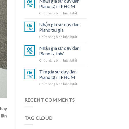
Nhận gia sư dạy đàn
06
dạy
Th7
Piano tại TPHCM
đàn
ở
Chức năng bình luận bị tắt
Piano
Nhận
tại
gia
Nhận gia sư dạy đàn
nhà
06
sư
Th7
Piano tại gia
dạy
ở
Chức năng bình luận bị tắt
đàn
Nhận
Piano
gia
Nhận gia sư dạy đàn
tại
06
sư
TPHCM
Th7
Piano tại nhà
dạy
ở
Chức năng bình luận bị tắt
đàn
Nhận
Piano
gia
Tìm gia sư dạy đàn
tại
06
sư
gia
Th7
Piano tại TPHCM
dạy
ở
Chức năng bình luận bị tắt
đàn
Tìm
Piano
gia
tại
sư
RECENT COMMENTS
nhà
dạy
 hay
đàn
Piano
 lần
TAG CLOUD
tại
TPHCM