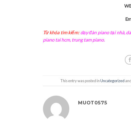
WE
Em
Từ khóa tìm kiếm:
dạy đàn piano tại nhà
,
da
piano tai hcm
,
trung tam piano
.
This entry was posted in
Uncategorized
and
MUOT0575