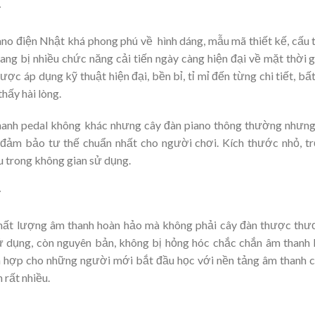
iano điện Nhật khá phong phú về hình dáng, mẫu mã thiết kế, cấu 
ang bị nhiều chức năng cải tiến ngày càng hiện đại về mặt thời g
ợc áp dụng kỹ thuật hiện đại, bền bỉ, tỉ mỉ đến từng chi tiết, bấ
hấy hài lòng.
hanh pedal không khác nhưng cây đàn piano thông thường nhưn
, đảm bảo tư thế chuẩn nhất cho người chơi. Kích thước nhỏ, t
u trong không gian sử dụng.
 chất lượng âm thanh hoàn hảo mà không phải cây đàn thược th
ử dụng, còn nguyên bản, không bị hỏng hóc chắc chắn âm thanh 
ch hợp cho những người mới bắt đầu học với nền tảng âm thanh 
 rất nhiều.