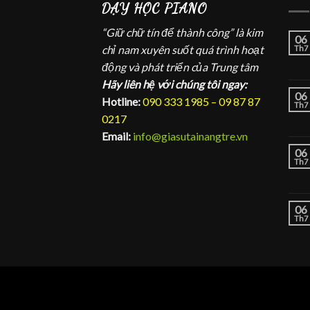
DẠY HỌC PIANO
“Giữ chữ tín để thành công” là kim
06
chỉ nam xuyên suốt quá trình hoạt
Th7
động và phát triển của Trung tâm
Hãy liên hệ với chúng tôi ngay:
06
Hotline:
090 333 1985 – 09 87 87
Th7
0217
Email:
info@giasutainangtre.vn
06
Th7
06
Th7