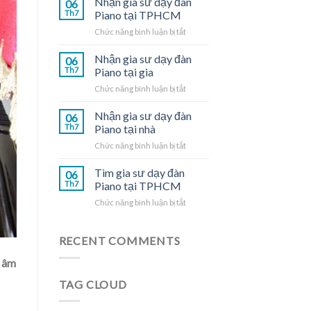
Nhận gia sư dạy đàn
06
dạy
Th7
Piano tại TPHCM
đàn
ở
Chức năng bình luận bị tắt
Piano
Nhận
tại
gia
Nhận gia sư dạy đàn
nhà
06
sư
Th7
Piano tại gia
dạy
ở
Chức năng bình luận bị tắt
đàn
Nhận
Piano
gia
Nhận gia sư dạy đàn
tại
06
sư
TPHCM
Th7
Piano tại nhà
dạy
ở
Chức năng bình luận bị tắt
đàn
Nhận
Piano
gia
Tìm gia sư dạy đàn
tại
06
sư
gia
Th7
Piano tại TPHCM
dạy
ở
Chức năng bình luận bị tắt
đàn
Tìm
Piano
gia
tại
sư
RECENT COMMENTS
nhà
dạy
g âm
đàn
Piano
TAG CLOUD
tại
TPHCM