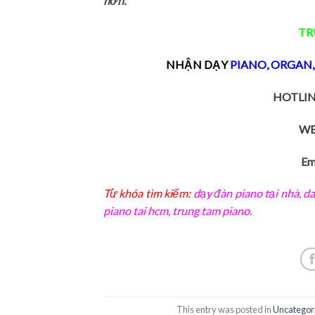
hơn.
TR
NHẬN DẠY
PIANO
,
ORGAN
HOTLIN
WE
Em
Từ khóa tìm kiếm:
dạy đàn piano tại nhà
,
da
piano tai hcm
,
trung tam piano
.
This entry was posted in
Uncategor