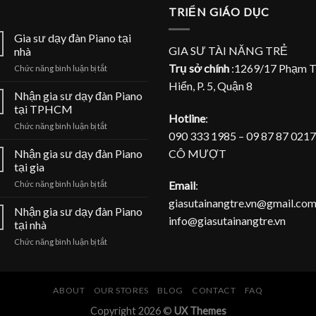
TRIỂN GIÁO DỤC
Gia sư dạy đàn Piano tại
GIA SƯ TÀI NĂNG TRẺ
nhà
Trụ sở chính
:1269/17 Phạm 
ở
Chức năng bình luận bị tắt
Gia
Hiển, P. 5, Quận 8
sư
Nhận gia sư dạy đàn Piano
dạy
tại TPHCM
đàn
Hotline
:
ở
Chức năng bình luận bị tắt
Piano
090 333 1985 – 09 87 87 0217
Nhận
tại
gia
CÔ MƯỢT
Nhận gia sư dạy đàn Piano
nhà
sư
tại gia
dạy
ở
Email
:
Chức năng bình luận bị tắt
đàn
Nhận
Piano
giasutainangtre.vn@gmail.com
gia
Nhận gia sư dạy đàn Piano
tại
info@giasutainangtre.vn
sư
TPHCM
tại nhà
dạy
ở
Chức năng bình luận bị tắt
đàn
Nhận
Piano
gia
tại
sư
gia
dạy
ABOUT
OUR STORES
BLOG
CONTACT
FAQ
đàn
Copyright 2026 ©
UX Themes
Piano