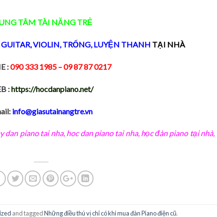
UNG TÂM TÀI NĂNG TRẺ
,
GUITAR
,
VIOLIN
,
TRỐNG
,
LUYỆN THANH
TẠI NHÀ
E :
090 333 1985
– 09 87 87 0217
B :
https://hocdanpiano.net/
ail:
info@giasutainangtre.vn
y dan piano tai nha
,
hoc dan piano tai nha
,
học đàn piano tại nhà,
ized
and tagged
Những điều thú vị chỉ có khi mua đàn Piano điện cũ
.