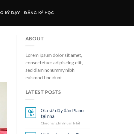
G KÝ DẠY
ĐĂNG KÝ HỌC
ABOUT
Lorem ipsum dolor sit amet,
consectetuer adipiscing elit,
sed diam nonummy nibh
euismod tincidunt.
LATEST POSTS
Gia sư dạy đàn Piano
06
Th7
tại nhà
ở
Chức năng bình luận bị tắt
Gia
sư