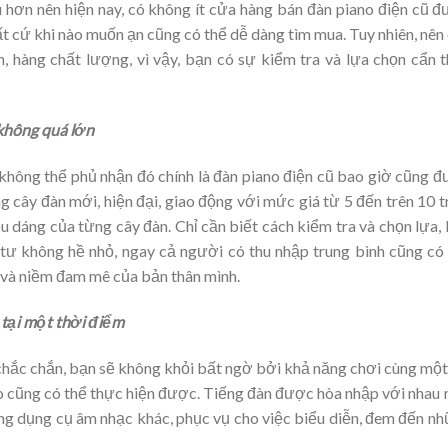
 hơn nên hiện nay, có không ít cửa hàng bán đàn piano điện cũ 
t cứ khi nào muốn ạn cũng có thể dễ dàng tìm mua. Tuy nhiên, nên
n, hàng chất lượng, vì vậy, bạn có sự kiểm tra và lựa chọn cẩn 
không quá lớn
a không thể phủ nhận đó chính là đàn piano điện cũ bao giờ cũng 
g cây đàn mới, hiện đại, giao động với mức giá từ 5 đến trên 10 t
u dáng của từng cây đàn. Chỉ cần biết cách kiểm tra và chọn lựa,
tư không hề nhỏ, ngay cả người có thu nhập trung bình cũng có
và niềm đam mê của bản thân mình.
 tại một thời điểm
 chắc chắn, bạn sẽ không khỏi bất ngờ bởi khả năng chơi cùng một
o cũng có thể thực hiện được. Tiếng đàn được hòa nhập với nhau
ững dụng cụ âm nhạc khác, phục vụ cho việc biểu diễn, đem đến n