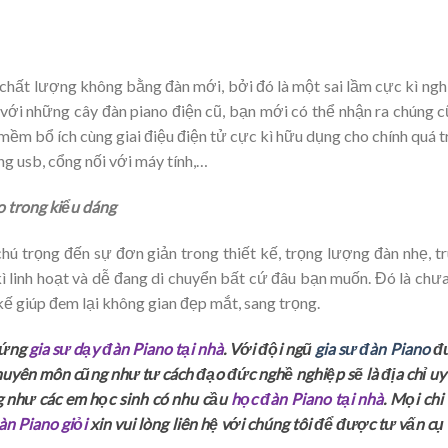
, chất lượng không bằng đàn mới, bởi đó là một sai lầm cực kì ng
c với những cây đàn piano điện cũ, bạn mới có thể nhận ra chúng 
mềm bổ ích cùng giai điệu điện tử cực kì hữu dụng cho chính quá t
ng usb, cổng nối với máy tính,…
 trong kiểu dáng
hú trọng đến sự đơn giản trong thiết kế, trọng lượng đàn nhẹ, t
kì linh hoạt và dễ đang di chuyển bất cứ đâu bạn muốn. Đó là chư
kế giúp đem lại không gian đẹp mắt, sang trọng.
 ứng
gia sư dạy đàn Piano tại nhà
. Với đội ngũ
gia sư đàn Piano
đ
huyên môn cũng như tư cách đạo đức nghề nghiệp sẽ là địa chỉ uy 
g như các em học sinh có nhu cầu
học đàn Piano tại nhà
. Mọi chi 
àn Piano giỏi
xin vui lòng liên hệ với chúng tôi để được tư vấn cụ