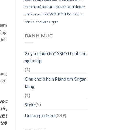
nên cho trẻ học âm nhạc sớm
Vị trí cho cây
women
đàn Piano của Pé
Đôi nét cơ
bản khi chơi đàn Organ
hiêm
cũng
DANH MỤC
rình
3 cy n piano in CASIO tt nht cho
ngi mi tp
(1)
rung
C nn cho b hc n Piano trn Organ
a kể
khng
(1)
ược
Style
(5)
tín,
Uncategorized
(289)
tiết
 thể