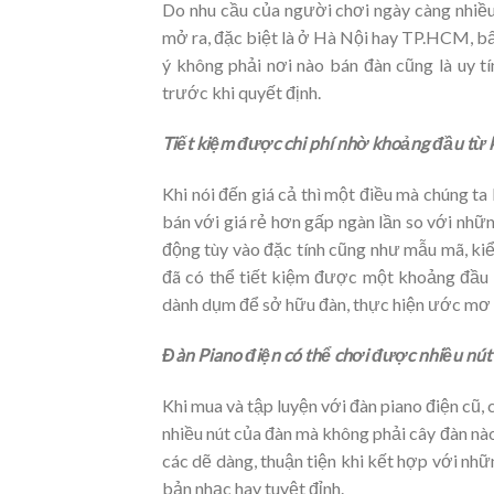
Do nhu cầu của người chơi ngày càng nhiều
mở ra, đặc biệt là ở Hà Nội hay TP.HCM, bấ
ý không phải nơi nào bán đàn cũng là uy tí
trước khi quyết định.
Tiết kiệm được chi phí nhờ khoảng đầu từ 
Khi nói đến giá cả thì một điều mà chúng t
bán với giá rẻ hơn gấp ngàn lần so với nhữn
động tùy vào đặc tính cũng như mẫu mã, kiể
đã có thể tiết kiệm được một khoảng đầu 
dành dụm để sở hữu đàn, thực hiện ước mơ 
Đàn Piano điện có thể chơi được nhiều nút
Khi mua và tập luyện với đàn piano điện cũ,
nhiều nút của đàn mà không phải cây đàn nà
các dẽ dàng, thuận tiện khi kết hợp với nh
bản nhạc hay tuyệt đỉnh.