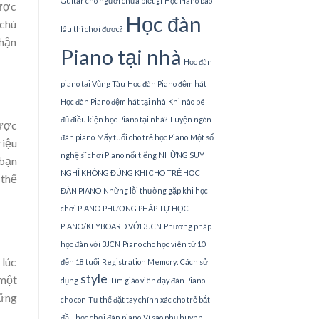
Guitar cho người chưa biết gì
Học Piano bao
được
Học đàn
 chú
lâu thì chơi được?
thận
Piano tại nhà
Học đàn
piano tại Vũng Tàu
Học đàn Piano đệm hát
Học đàn Piano đệm hát tại nhà
Khi nào bé
đủ điều kiện học Piano tại nhà?
Luyện ngón
được
đàn piano
Mấy tuổi cho trẻ học Piano
Một số
riệu
nghệ sĩ chơi Piano nổi tiếng
NHỮNG SUY
 bạn
NGHĨ KHÔNG ĐÚNG KHI CHO TRẺ HỌC
 thể
ĐÀN PIANO
Những lỗi thường gặp khi học
chơi PIANO
PHƯƠNG PHÁP TỰ HỌC
PIANO/KEYBOARD VỚI 3JCN
Phương pháp
học đàn với 3JCN
Piano cho học viên từ 10
 lúc
đến 18 tuổi
Registration Memory: Cách sử
style
 một
dụng
Tìm giáo viên dạy đàn Piano
hững
cho con
Tư thế đặt tay chính xác cho trẻ bắt
đầu học chơi đàn piano
Vì sao phụ huynh