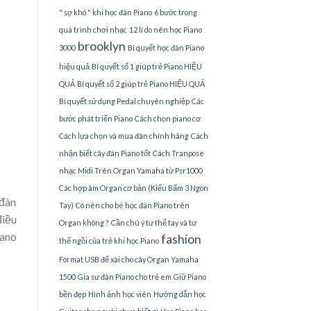
" sợ khó " khi học đàn Piano
6 bước trong
quá trình chơi nhạc
12 lí do nên học Piano
brooklyn
3000
Bí quyết học đàn Piano
hiệu quả
Bí quyết số 1 giúp trẻ Piano HIỆU
QUẢ
Bí quyết số 2 giúp trẻ Piano HIỆU QUẢ
Bí quyết sử dụng Pedal chuyên nghiệp
Các
bước phát triển Piano
Cách chọn piano cơ
Cách lựa chọn và mua đàn chính hãng
Cách
nhận biết cây đàn Piano tốt
Cách Tranpose
nhạc Midi Trên Organ Yamaha từ Psr1000
Các hợp âm Organ cơ bản (Kiểu Bấm 3 Ngón
 đàn
Tay)
Có nên cho bé học đàn Piano trên
điều
Organ không ?
Cần chú ý tư thế tay và tư
iano
fashion
thế ngồi của trẻ khi học Piano
Format USB để xài cho cây Organ Yamaha
1500
Gia sư đàn Piano cho trẻ em
Giữ Piano
bền đẹp
Hình ảnh học viên
Hướng dẫn học