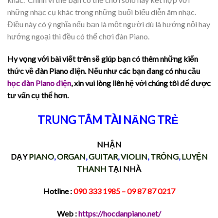
những nhạc cụ khác trong những buổi biểu diễn âm nhạc.
Điều này có ý nghĩa nếu bạn là một người dù là hướng nội hay
hướng ngoại thì đều có thể chơi đàn Piano.
Hy vọng với bài viết trên sẽ giúp bạn có thêm những kiến
thức về đàn Piano điện. Nếu như các bạn đang có nhu cầu
học đàn Piano điện
,
xin vui lòng liên hệ với chúng tôi để được
tư vấn cụ thể hơn.
TRUNG TÂM TÀI NĂNG TRẺ
NHẬN
DẠY
PIANO
,
ORGAN
,
GUITAR
,
VIOLIN
,
TRỐNG
,
LUYỆN
THANH
TẠI NHÀ
Hotline :
090 333 1985
– 09 87 87 0217
Web :
https://hocdanpiano.net/