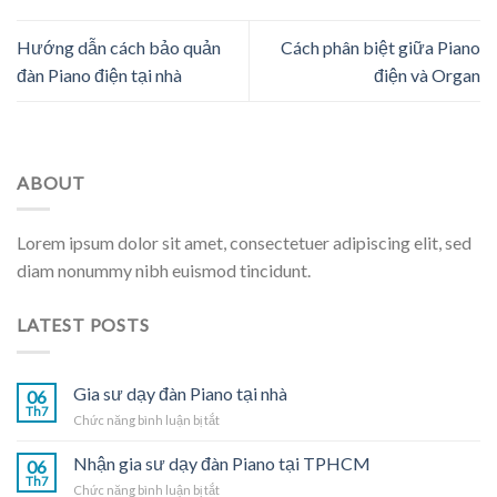
Hướng dẫn cách bảo quản
Cách phân biệt giữa Piano
đàn Piano điện tại nhà
điện và Organ
ABOUT
Lorem ipsum dolor sit amet, consectetuer adipiscing elit, sed
diam nonummy nibh euismod tincidunt.
LATEST POSTS
Gia sư dạy đàn Piano tại nhà
06
Th7
ở
Chức năng bình luận bị tắt
Gia
sư
Nhận gia sư dạy đàn Piano tại TPHCM
06
dạy
Th7
ở
Chức năng bình luận bị tắt
đàn