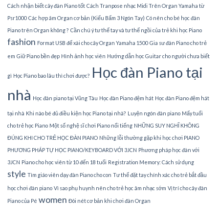
Cách nhận biết cây đàn Piano tốt
Cách Tranpose nhạc Midi Trên Organ Yamaha từ
Psr1000
Các hợp âm Organ cơ bản (Kiểu Bấm 3 Ngón Tay)
Có nên cho bé học đàn
Piano trên Organ không ?
Cần chú ý tư thế tay và tư thế ngồi của trẻ khi học Piano
fashion
Format USB để xài cho cây Organ Yamaha 1500
Gia sư đàn Piano cho trẻ
em
Giữ Piano bền đẹp
Hình ảnh học viên
Hướng dẫn học Guitar cho người chưa biết
Học đàn Piano tại
gì
Học Piano bao lâu thì chơi được?
nhà
Học đàn piano tại Vũng Tàu
Học đàn Piano đệm hát
Học đàn Piano đệm hát
tại nhà
Khi nào bé đủ điều kiện học Piano tại nhà?
Luyện ngón đàn piano
Mấy tuổi
cho trẻ học Piano
Một số nghệ sĩ chơi Piano nổi tiếng
NHỮNG SUY NGHĨ KHÔNG
ĐÚNG KHI CHO TRẺ HỌC ĐÀN PIANO
Những lỗi thường gặp khi học chơi PIANO
PHƯƠNG PHÁP TỰ HỌC PIANO/KEYBOARD VỚI 3JCN
Phương pháp học đàn với
3JCN
Piano cho học viên từ 10 đến 18 tuổi
Registration Memory: Cách sử dụng
style
Tìm giáo viên dạy đàn Piano cho con
Tư thế đặt tay chính xác cho trẻ bắt đầu
học chơi đàn piano
Vì sao phụ huynh nên cho trẻ học âm nhạc sớm
Vị trí cho cây đàn
women
Piano của Pé
Đôi nét cơ bản khi chơi đàn Organ