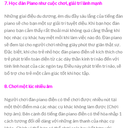
7. Học đàn Piano như cuộc chơi, giải trí lành mạnh
Những giai điệu du dương, êm dịu đầy sâu lắng của tiếng đàn
piano sẽ cho bạn một sự giải trí tuyệt diệu. Khi bạn học đàn
piano bạn cảm thấy rất thoải mái không quá căng thẳng khi
học nhạc cụ khác hay mệt mỏi khi làm việc nào đó. Đàn piano
sẽ đem lại cho người chơi những giây phút thư giãn thật sự.
Đặc biệt, khi cho trẻ nhỏ học đàn piano điện sẽ kích thích cho
trẻ phát triển toàn diện từ các dây thần kinh trí não đến với
tính linh hoạt của các ngón tay. Điều này phát triển trí não, sẽ
bổ trợ cho trẻ một cảm giác tốt khi học tập.
8. Chơi một lúc nhiều âm
Người chơi đàn piano điện có thể chơi được nhiều nút tại
một thời điểm mà các nhạc cụ khác không làm được (Chơi
hợp âm). Bên cạnh đó tiếng đàn piano điện có thể hòa nhập 1
cách tương đối dễ dàng với những âm thanh của nhạc cụ
khác. Chính vì thế bạn có thể chơi solo hay kết hợp với