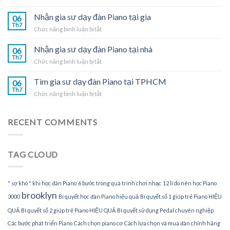
Nhận
Piano
gia
Nhận gia sư dạy đàn Piano tại gia
tại
06
sư
Th7
nhà
ở
Chức năng bình luận bị tắt
dạy
Nhận
đàn
gia
Nhận gia sư dạy đàn Piano tại nhà
Piano
06
sư
Th7
tại
ở
Chức năng bình luận bị tắt
dạy
TPHCM
Nhận
đàn
gia
Tìm gia sư dạy đàn Piano tại TPHCM
Piano
06
sư
Th7
tại
ở
Chức năng bình luận bị tắt
dạy
gia
Tìm
đàn
gia
Piano
sư
RECENT COMMENTS
tại
dạy
nhà
đàn
Piano
TAG CLOUD
tại
TPHCM
" sợ khó " khi học đàn Piano
6 bước trong quá trình chơi nhạc
12 lí do nên học Piano
brooklyn
3000
Bí quyết học đàn Piano hiệu quả
Bí quyết số 1 giúp trẻ Piano HIỆU
QUẢ
Bí quyết số 2 giúp trẻ Piano HIỆU QUẢ
Bí quyết sử dụng Pedal chuyên nghiệp
Các bước phát triển Piano
Cách chọn piano cơ
Cách lựa chọn và mua đàn chính hãng