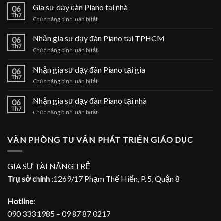
Gia sư dạy đàn Piano tại nhà
06
Th7
ở
Chức năng bình luận bị tắt
Gia
sư
Nhận gia sư dạy đàn Piano tại TPHCM
06
dạy
Th7
ở
Chức năng bình luận bị tắt
đàn
Nhận
Piano
gia
Nhận gia sư dạy đàn Piano tại gia
tại
06
sư
Th7
nhà
ở
Chức năng bình luận bị tắt
dạy
Nhận
đàn
gia
Nhận gia sư dạy đàn Piano tại nhà
Piano
06
sư
Th7
tại
ở
Chức năng bình luận bị tắt
dạy
TPHCM
Nhận
đàn
gia
Piano
sư
VĂN PHÒNG TƯ VẤN PHÁT TRIỂN GIÁO DỤC
tại
dạy
gia
đàn
Piano
GIA SƯ TÀI NĂNG TRẺ
tại
Trụ sở chính
:1269/17 Phạm Thế Hiển, P. 5, Quận 8
nhà
Hotline
:
090 333 1985 – 09 87 87 0217