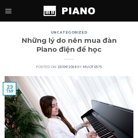
Skip
to
content
UNCATEGORIZED
Những lý do nên mua đàn
Piano điện để học
POSTED ON
23/09/2018
BY
MUOT0575
23
Th9