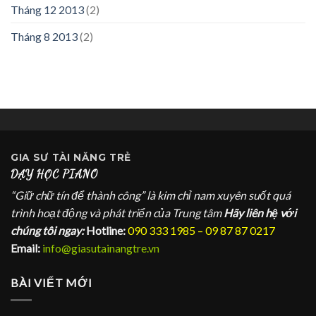
Tháng 12 2013
(2)
Tháng 8 2013
(2)
GIA SƯ
TÀI NĂNG TRẺ
DẠY HỌC PIANO
“Giữ chữ tín để thành công” là kim chỉ nam xuyên suốt quá
trình hoạt động và phát triển của Trung tâm
Hãy liên hệ với
chúng tôi ngay:
Hotline:
090 333 1985 – 09 87 87 0217
Email:
info@giasutainangtre.vn
BÀI VIẾT MỚI