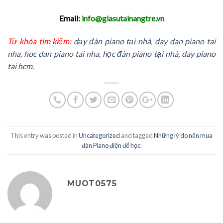
Email:
info@giasutainangtre.vn
Từ khóa tìm kiếm:
dạy đàn piano tại nhà
,
day dan piano tai
nha
,
hoc dan piano tai nha
,
học đàn piano tại nhà, day piano
tai hcm
,
This entry was posted in
Uncategorized
and tagged
Những lý do nên mua
đàn Piano điện để học
.
MUOT0575