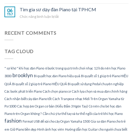
TPHCM
Nhận
đàn
gia
Tìm gia sư dạy đàn Piano tại TPHCM
Piano
06
sư
Th7
tại
ở
Chức năng bình luận bị tắt
dạy
gia
Tìm
đàn
gia
Piano
sư
RECENT COMMENTS
tại
dạy
nhà
đàn
Piano
TAG CLOUD
tại
TPHCM
" sợ khó " khi học đàn Piano
6 bước trong quá trình chơi nhạc
12 lí do nên học Piano
brooklyn
3000
Bí quyết học đàn Piano hiệu quả
Bí quyết số 1 giúp trẻ Piano HIỆU
QUẢ
Bí quyết số 2 giúp trẻ Piano HIỆU QUẢ
Bí quyết sử dụng Pedal chuyên nghiệp
Các bước phát triển Piano
Cách chọn piano cơ
Cách lựa chọn và mua đàn chính hãng
Cách nhận biết cây đàn Piano tốt
Cách Tranpose nhạc Midi Trên Organ Yamaha từ
Psr1000
Các hợp âm Organ cơ bản (Kiểu Bấm 3 Ngón Tay)
Có nên cho bé học đàn
Piano trên Organ không ?
Cần chú ý tư thế tay và tư thế ngồi của trẻ khi học Piano
fashion
Format USB để xài cho cây Organ Yamaha 1500
Gia sư đàn Piano cho trẻ
em
Giữ Piano bền đẹp
Hình ảnh học viên
Hướng dẫn học Guitar cho người chưa biết