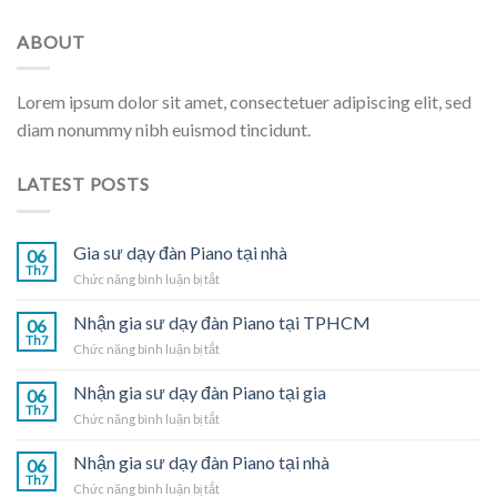
ABOUT
Lorem ipsum dolor sit amet, consectetuer adipiscing elit, sed
diam nonummy nibh euismod tincidunt.
LATEST POSTS
Gia sư dạy đàn Piano tại nhà
06
Th7
ở
Chức năng bình luận bị tắt
Gia
sư
Nhận gia sư dạy đàn Piano tại TPHCM
06
dạy
Th7
ở
Chức năng bình luận bị tắt
đàn
Nhận
Piano
gia
Nhận gia sư dạy đàn Piano tại gia
tại
06
sư
Th7
nhà
ở
Chức năng bình luận bị tắt
dạy
Nhận
đàn
gia
Nhận gia sư dạy đàn Piano tại nhà
Piano
06
sư
Th7
tại
ở
Chức năng bình luận bị tắt
dạy