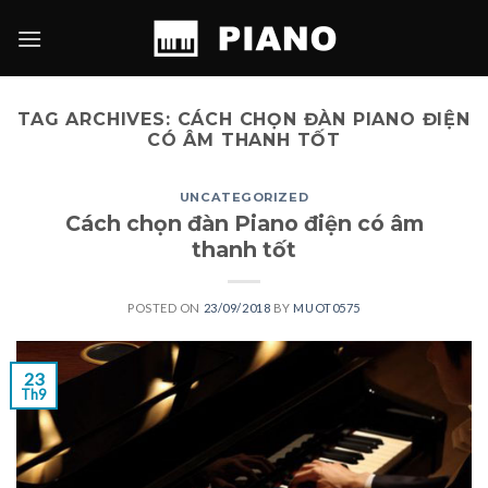
Skip
to
content
TAG ARCHIVES:
CÁCH CHỌN ĐÀN PIANO ĐIỆN
CÓ ÂM THANH TỐT
UNCATEGORIZED
Cách chọn đàn Piano điện có âm
thanh tốt
POSTED ON
23/09/2018
BY
MUOT0575
23
Th9