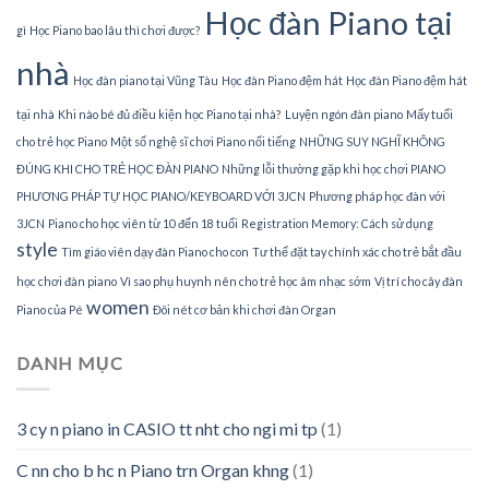
Học đàn Piano tại
gì
Học Piano bao lâu thì chơi được?
nhà
Học đàn piano tại Vũng Tàu
Học đàn Piano đệm hát
Học đàn Piano đệm hát
tại nhà
Khi nào bé đủ điều kiện học Piano tại nhà?
Luyện ngón đàn piano
Mấy tuổi
cho trẻ học Piano
Một số nghệ sĩ chơi Piano nổi tiếng
NHỮNG SUY NGHĨ KHÔNG
ĐÚNG KHI CHO TRẺ HỌC ĐÀN PIANO
Những lỗi thường gặp khi học chơi PIANO
PHƯƠNG PHÁP TỰ HỌC PIANO/KEYBOARD VỚI 3JCN
Phương pháp học đàn với
3JCN
Piano cho học viên từ 10 đến 18 tuổi
Registration Memory: Cách sử dụng
style
Tìm giáo viên dạy đàn Piano cho con
Tư thế đặt tay chính xác cho trẻ bắt đầu
học chơi đàn piano
Vì sao phụ huynh nên cho trẻ học âm nhạc sớm
Vị trí cho cây đàn
women
Piano của Pé
Đôi nét cơ bản khi chơi đàn Organ
DANH MỤC
3 cy n piano in CASIO tt nht cho ngi mi tp
(1)
C nn cho b hc n Piano trn Organ khng
(1)