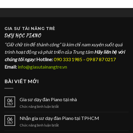
GIA SƯ
TÀI NĂNG TRẺ
DẠY HỌC PIANO
“Giữ chữ tín để thành công” là kim chỉ nam xuyên suốt quá
trình hoạt động và phát triển của Trung tâm
Hãy liên hệ với
chúng tôi ngay:
Hotline:
090 333 1985 – 09 87 87 0217
Email:
info@giasutainangtre.vn
BÀI VIẾT MỚI
Gia sư dạy đàn Piano tại nhà
06
Th7
ở
Chức năng bình luận bị tắt
Gia
sư
Nhận gia sư dạy đàn Piano tại TPHCM
06
dạy
Th7
ở
Chức năng bình luận bị tắt
đàn
Nhận
Piano