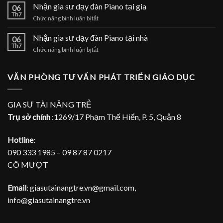
gia
Nhận gia sư dạy đàn Piano tại gia
tại
06
sư
Th7
nhà
ở
Chức năng bình luận bị tắt
dạy
Nhận
đàn
gia
Nhận gia sư dạy đàn Piano tại nhà
Piano
06
sư
Th7
tại
ở
Chức năng bình luận bị tắt
dạy
TPHCM
Nhận
đàn
gia
Piano
sư
VĂN PHÒNG TƯ VẤN PHÁT TRIỂN GIÁO DỤC
tại
dạy
gia
đàn
Piano
GIA SƯ TÀI NĂNG TRẺ
tại
Trụ sở chính
:1269/17 Phạm Thế Hiển, P. 5, Quận 8
nhà
Hotline
:
090 333 1985 – 09 87 87 0217
CÔ MƯỢT
Email
: giasutainangtre.vn@gmail.com,
info@giasutainangtre.vn