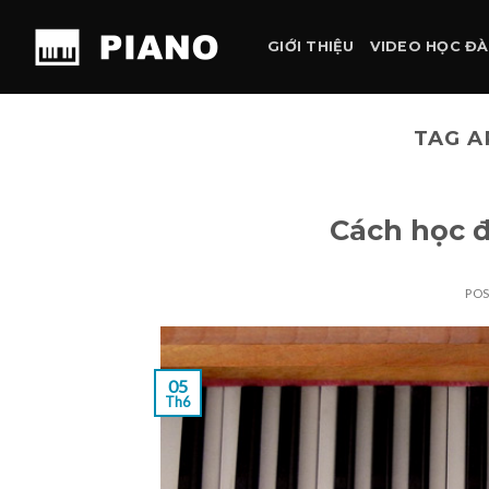
Skip
to
GIỚI THIỆU
VIDEO HỌC Đ
content
TAG A
Cách học đ
PO
05
Th6