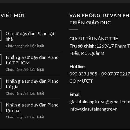
 VIẾT MỚI
VĂN PHÒNG TƯ VẤN PH
TRIỂN GIÁO DỤC
Gia sư dạy đàn Piano tại
GIA SƯ TÀI NĂNG TRẺ
nhà
Trụ sở chính
:1269/17 Phạm 
ở
Chức năng bình luận bị tắt
Gia
Hiển, P. 5, Quận 8
sư
Nhận gia sư dạy đàn Piano
dạy
tại TPHCM
đàn
Hotline
:
ở
Chức năng bình luận bị tắt
Piano
090 333 1985 – 09 87 87 0217
Nhận
tại
gia
CÔ MƯỢT
Nhận gia sư dạy đàn Piano
nhà
sư
tại gia
dạy
ở
Email
:
Chức năng bình luận bị tắt
đàn
Nhận
Piano
giasutainangtre.vn@gmail.com
gia
Nhận gia sư dạy đàn Piano
tại
info@giasutainangtre.vn
sư
TPHCM
tại nhà
dạy
ở
Chức năng bình luận bị tắt
đàn
Nhận
Piano
gia
tại