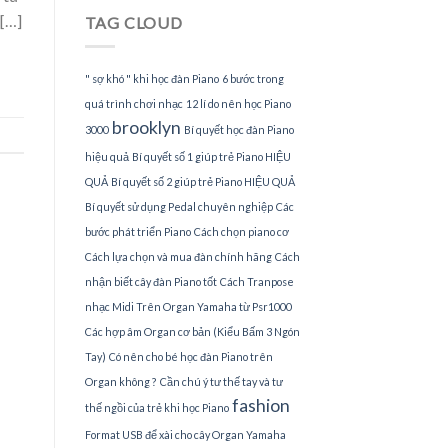
Piano
 […]
TAG CLOUD
tại
TPHCM
" sợ khó " khi học đàn Piano
6 bước trong
quá trình chơi nhạc
12 lí do nên học Piano
brooklyn
3000
Bí quyết học đàn Piano
hiệu quả
Bí quyết số 1 giúp trẻ Piano HIỆU
QUẢ
Bí quyết số 2 giúp trẻ Piano HIỆU QUẢ
Bí quyết sử dụng Pedal chuyên nghiệp
Các
bước phát triển Piano
Cách chọn piano cơ
Cách lựa chọn và mua đàn chính hãng
Cách
nhận biết cây đàn Piano tốt
Cách Tranpose
nhạc Midi Trên Organ Yamaha từ Psr1000
Các hợp âm Organ cơ bản (Kiểu Bấm 3 Ngón
Tay)
Có nên cho bé học đàn Piano trên
Organ không ?
Cần chú ý tư thế tay và tư
fashion
thế ngồi của trẻ khi học Piano
Format USB để xài cho cây Organ Yamaha