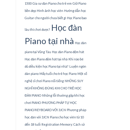
1500
Gia sư đàn Piano cho trẻ em
Giữ Piano
bền đẹp
Hình ảnh học viên
Hướng dẫn học
Guitar cho người chưa biết gì
Học Piano bao
Học đàn
lâu thì chơi được?
Piano tại nhà
Học đàn
piano tại Vũng Tàu
Học đàn Piano đệm hát
Học đàn Piano đệm hát tại nhà
Khi nào bé
đủ điều kiện học Piano tại nhà?
Luyện ngón
đàn piano
Mấy tuổi cho trẻ học Piano
Một số
nghệ sĩ chơi Piano nổi tiếng
NHỮNG SUY
NGHĨ KHÔNG ĐÚNG KHI CHO TRẺ HỌC
ĐÀN PIANO
Những lỗi thường gặp khi học
chơi PIANO
PHƯƠNG PHÁP TỰ HỌC
PIANO/KEYBOARD VỚI 3JCN
Phương pháp
học đàn với 3JCN
Piano cho học viên từ 10
đến 18 tuổi
Registration Memory: Cách sử