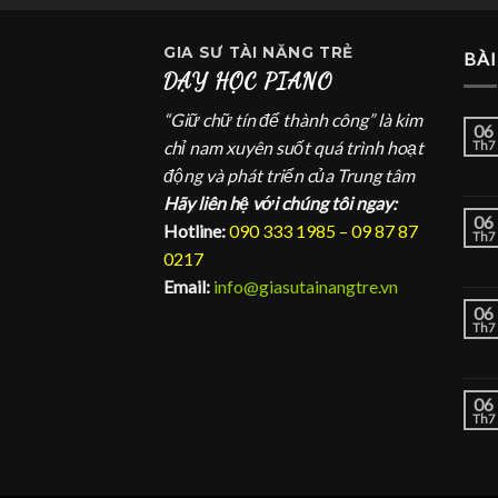
GIA SƯ
TÀI NĂNG TRẺ
BÀI
DẠY HỌC PIANO
“Giữ chữ tín để thành công” là kim
06
chỉ nam xuyên suốt quá trình hoạt
Th7
động và phát triển của Trung tâm
Hãy liên hệ với chúng tôi ngay:
06
Hotline:
090 333 1985 – 09 87 87
Th7
0217
Email:
info@giasutainangtre.vn
06
Th7
06
Th7