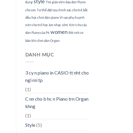
style
dụng
Tìm giáo viên dạy đàn Piano
cho con
Tư thế đặt tay chính xác cho trẻ bắt
đầu học chơi đàn piano
Vì sao phụ huynh
nên cho trẻ học âm nhạc sớm
Vị trí cho cây
women
đàn Piano của Pé
Đôi nét cơ
bản khi chơi đàn Organ
DANH MỤC
3 cy n piano in CASIO tt nht cho
ngi mi tp
(1)
C nn cho b hc n Piano trn Organ
khng
(1)
Style
(5)