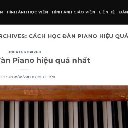
ÀN
HÌNH ẢNH HỌC VIÊN
HÌNH ẢNH GIÁO VIÊN
LIÊN HỆ
ĐĂN
RCHIVES:
CÁCH HỌC ĐÀN PIANO HIỆU QU
UNCATEGORIZED
àn Piano hiệu quả nhất
STED ON
05/06/2017
BY
MUOT0575