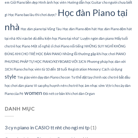
em
Giữ Piano bền đẹp
Hình ảnh học viên
Hướng dẫn học Guitar cho người chưa biết
Học đàn Piano tại
gì
Học Piano bao lâu thì chơi được?
nhà
Học đàn piano tại Vũng Tàu
Học đàn Piano đệm hát
Học đàn Piano đệm hát
tại nhà
Khi nào bé đủ điều kiện học Piano tại nhà?
Luyện ngón đàn piano
Mấy tuổi
cho trẻ học Piano
Một số nghệ sĩ chơi Piano nổi tiếng
NHỮNG SUY NGHĨ KHÔNG
ĐÚNG KHI CHO TRẺ HỌC ĐÀN PIANO
Những lỗi thường gặp khi học chơi PIANO
PHƯƠNG PHÁP TỰ HỌC PIANO/KEYBOARD VỚI 3JCN
Phương pháp học đàn với
3JCN
Piano cho học viên từ 10 đến 18 tuổi
Registration Memory: Cách sử dụng
style
Tìm giáo viên dạy đàn Piano cho con
Tư thế đặt tay chính xác cho trẻ bắt đầu
học chơi đàn piano
Vì sao phụ huynh nên cho trẻ học âm nhạc sớm
Vị trí cho cây đàn
women
Piano của Pé
Đôi nét cơ bản khi chơi đàn Organ
DANH MỤC
3 cy n piano in CASIO tt nht cho ngi mi tp
(1)