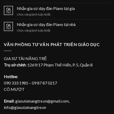
Nhận
Piano
gia
Nhận gia sư dạy đàn Piano tại gia
tại
06
sư
Th7
nhà
ở
Chức năng bình luận bị tắt
dạy
Nhận
đàn
gia
Nhận gia sư dạy đàn Piano tại nhà
Piano
06
sư
Th7
tại
ở
Chức năng bình luận bị tắt
dạy
TPHCM
Nhận
đàn
gia
Piano
sư
VĂN PHÒNG TƯ VẤN PHÁT TRIỂN GIÁO DỤC
tại
dạy
gia
đàn
Piano
GIA SƯ TÀI NĂNG TRẺ
tại
Trụ sở chính
:1269/17 Phạm Thế Hiển, P. 5, Quận 8
nhà
Hotline
:
090 333 1985 – 09 87 87 0217
CÔ MƯỢT
Email
: giasutainangtre.vn@gmail.com,
info@giasutainangtre.vn