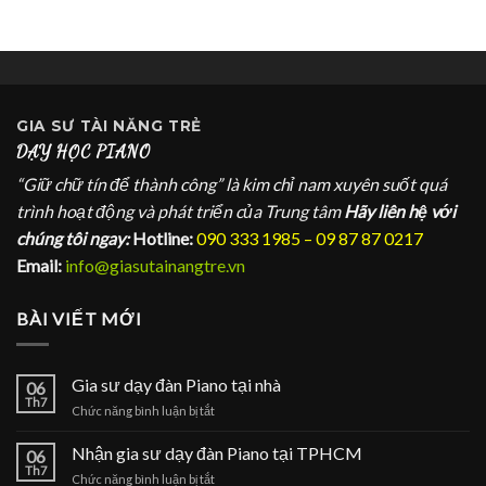
GIA SƯ
TÀI NĂNG TRẺ
DẠY HỌC PIANO
“Giữ chữ tín để thành công” là kim chỉ nam xuyên suốt quá
trình hoạt động và phát triển của Trung tâm
Hãy liên hệ với
chúng tôi ngay:
Hotline:
090 333 1985 – 09 87 87 0217
Email:
info@giasutainangtre.vn
BÀI VIẾT MỚI
Gia sư dạy đàn Piano tại nhà
06
Th7
ở
Chức năng bình luận bị tắt
Gia
sư
Nhận gia sư dạy đàn Piano tại TPHCM
06
dạy
Th7
ở
Chức năng bình luận bị tắt
đàn