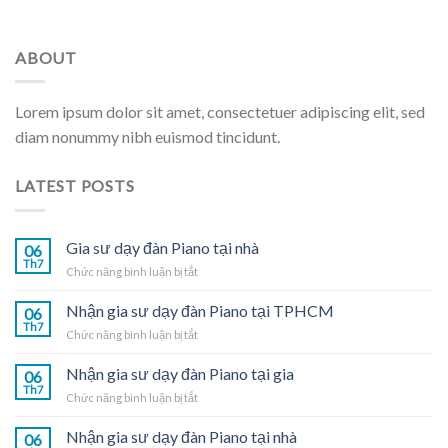
ABOUT
Lorem ipsum dolor sit amet, consectetuer adipiscing elit, sed
diam nonummy nibh euismod tincidunt.
LATEST POSTS
Gia sư dạy đàn Piano tại nhà
06
Th7
ở
Chức năng bình luận bị tắt
Gia
sư
Nhận gia sư dạy đàn Piano tại TPHCM
06
dạy
Th7
ở
Chức năng bình luận bị tắt
đàn
Nhận
Piano
gia
Nhận gia sư dạy đàn Piano tại gia
tại
06
sư
Th7
nhà
ở
Chức năng bình luận bị tắt
dạy
Nhận
đàn
gia
Nhận gia sư dạy đàn Piano tại nhà
Piano
06
sư