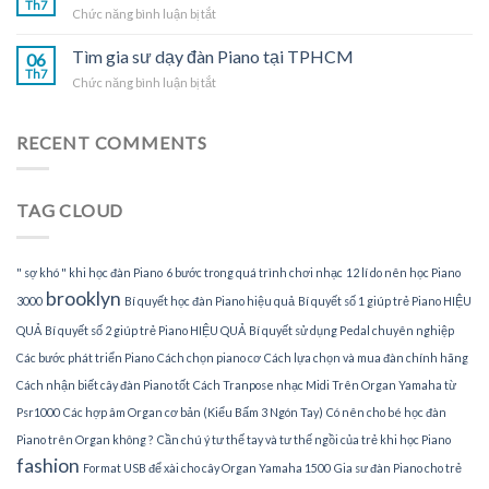
Th7
tại
ở
Chức năng bình luận bị tắt
dạy
TPHCM
Nhận
đàn
gia
Tìm gia sư dạy đàn Piano tại TPHCM
Piano
06
sư
Th7
tại
ở
Chức năng bình luận bị tắt
dạy
gia
Tìm
đàn
gia
Piano
sư
RECENT COMMENTS
tại
dạy
nhà
đàn
Piano
TAG CLOUD
tại
TPHCM
" sợ khó " khi học đàn Piano
6 bước trong quá trình chơi nhạc
12 lí do nên học Piano
brooklyn
3000
Bí quyết học đàn Piano hiệu quả
Bí quyết số 1 giúp trẻ Piano HIỆU
QUẢ
Bí quyết số 2 giúp trẻ Piano HIỆU QUẢ
Bí quyết sử dụng Pedal chuyên nghiệp
Các bước phát triển Piano
Cách chọn piano cơ
Cách lựa chọn và mua đàn chính hãng
Cách nhận biết cây đàn Piano tốt
Cách Tranpose nhạc Midi Trên Organ Yamaha từ
Psr1000
Các hợp âm Organ cơ bản (Kiểu Bấm 3 Ngón Tay)
Có nên cho bé học đàn
Piano trên Organ không ?
Cần chú ý tư thế tay và tư thế ngồi của trẻ khi học Piano
fashion
Format USB để xài cho cây Organ Yamaha 1500
Gia sư đàn Piano cho trẻ