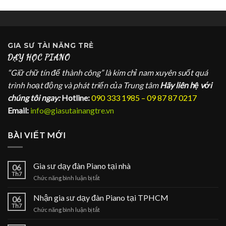
GIA SƯ
TÀI NĂNG TRẺ
DẠY HỌC PIANO
“Giữ chữ tín để thành công” là kim chỉ nam xuyên suốt quá
trình hoạt động và phát triển của Trung tâm
Hãy liên hệ với
chúng tôi ngay:
Hotline:
090 333 1985 – 09 87 87 0217
Email:
info@giasutainangtre.vn
BÀI VIẾT MỚI
Gia sư dạy đàn Piano tại nhà
06
Th7
ở
Chức năng bình luận bị tắt
Gia
sư
Nhận gia sư dạy đàn Piano tại TPHCM
06
dạy
Th7
ở
Chức năng bình luận bị tắt
đàn
Nhận
Piano