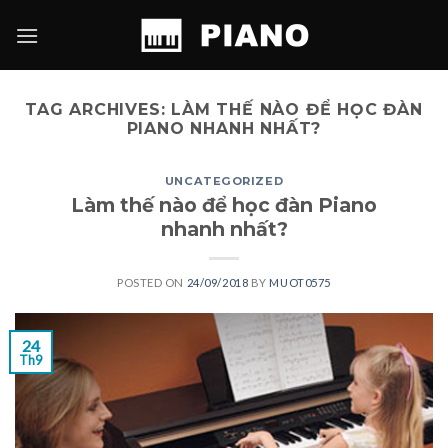
Skip
to
content
TAG ARCHIVES:
LÀM THẾ NÀO ĐỂ HỌC ĐÀN
PIANO NHANH NHẤT?
UNCATEGORIZED
Làm thế nào để học đàn Piano
nhanh nhất?
POSTED ON
24/09/2018
BY
MUOT0575
24
Th9