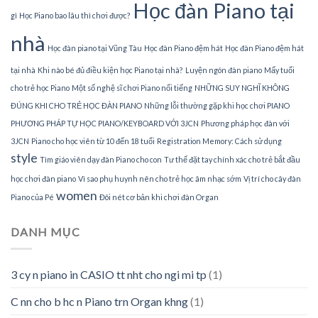
Học đàn Piano tại
gì
Học Piano bao lâu thì chơi được?
nhà
Học đàn piano tại Vũng Tàu
Học đàn Piano đệm hát
Học đàn Piano đệm hát
tại nhà
Khi nào bé đủ điều kiện học Piano tại nhà?
Luyện ngón đàn piano
Mấy tuổi
cho trẻ học Piano
Một số nghệ sĩ chơi Piano nổi tiếng
NHỮNG SUY NGHĨ KHÔNG
ĐÚNG KHI CHO TRẺ HỌC ĐÀN PIANO
Những lỗi thường gặp khi học chơi PIANO
PHƯƠNG PHÁP TỰ HỌC PIANO/KEYBOARD VỚI 3JCN
Phương pháp học đàn với
3JCN
Piano cho học viên từ 10 đến 18 tuổi
Registration Memory: Cách sử dụng
style
Tìm giáo viên dạy đàn Piano cho con
Tư thế đặt tay chính xác cho trẻ bắt đầu
học chơi đàn piano
Vì sao phụ huynh nên cho trẻ học âm nhạc sớm
Vị trí cho cây đàn
women
Piano của Pé
Đôi nét cơ bản khi chơi đàn Organ
DANH MỤC
3 cy n piano in CASIO tt nht cho ngi mi tp
(1)
C nn cho b hc n Piano trn Organ khng
(1)