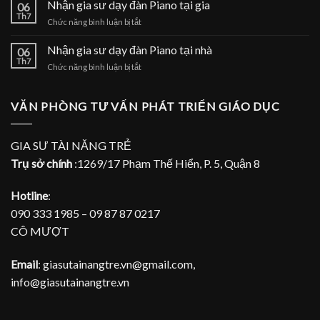
gia
Nhận gia sư dạy đàn Piano tại gia
tại
06
sư
Th7
nhà
ở
Chức năng bình luận bị tắt
dạy
Nhận
đàn
gia
Nhận gia sư dạy đàn Piano tại nhà
Piano
06
sư
Th7
tại
ở
Chức năng bình luận bị tắt
dạy
TPHCM
Nhận
đàn
gia
Piano
sư
VĂN PHÒNG TƯ VẤN PHÁT TRIỂN GIÁO DỤC
tại
dạy
gia
đàn
Piano
GIA SƯ TÀI NĂNG TRẺ
tại
Trụ sở chính
:1269/17 Phạm Thế Hiển, P. 5, Quận 8
nhà
Hotline
:
090 333 1985 – 09 87 87 0217
CÔ MƯỢT
Email
: giasutainangtre.vn@gmail.com,
info@giasutainangtre.vn