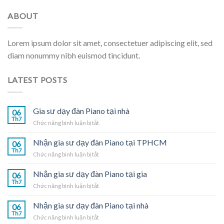
ABOUT
Lorem ipsum dolor sit amet, consectetuer adipiscing elit, sed
diam nonummy nibh euismod tincidunt.
LATEST POSTS
Gia sư dạy đàn Piano tại nhà
06
Th7
ở
Chức năng bình luận bị tắt
Gia
sư
Nhận gia sư dạy đàn Piano tại TPHCM
06
dạy
Th7
ở
Chức năng bình luận bị tắt
đàn
Nhận
Piano
gia
Nhận gia sư dạy đàn Piano tại gia
tại
06
sư
Th7
nhà
ở
Chức năng bình luận bị tắt
dạy
Nhận
đàn
gia
Nhận gia sư dạy đàn Piano tại nhà
Piano
06
sư
Th7
tại
ở
Chức năng bình luận bị tắt
dạy
TPHCM