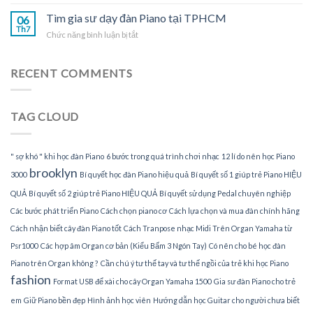
Nhận
đàn
gia
Tìm gia sư dạy đàn Piano tại TPHCM
Piano
06
sư
Th7
tại
ở
Chức năng bình luận bị tắt
dạy
gia
Tìm
đàn
gia
Piano
sư
RECENT COMMENTS
tại
dạy
nhà
đàn
Piano
TAG CLOUD
tại
TPHCM
" sợ khó " khi học đàn Piano
6 bước trong quá trình chơi nhạc
12 lí do nên học Piano
brooklyn
3000
Bí quyết học đàn Piano hiệu quả
Bí quyết số 1 giúp trẻ Piano HIỆU
QUẢ
Bí quyết số 2 giúp trẻ Piano HIỆU QUẢ
Bí quyết sử dụng Pedal chuyên nghiệp
Các bước phát triển Piano
Cách chọn piano cơ
Cách lựa chọn và mua đàn chính hãng
Cách nhận biết cây đàn Piano tốt
Cách Tranpose nhạc Midi Trên Organ Yamaha từ
Psr1000
Các hợp âm Organ cơ bản (Kiểu Bấm 3 Ngón Tay)
Có nên cho bé học đàn
Piano trên Organ không ?
Cần chú ý tư thế tay và tư thế ngồi của trẻ khi học Piano
fashion
Format USB để xài cho cây Organ Yamaha 1500
Gia sư đàn Piano cho trẻ
em
Giữ Piano bền đẹp
Hình ảnh học viên
Hướng dẫn học Guitar cho người chưa biết