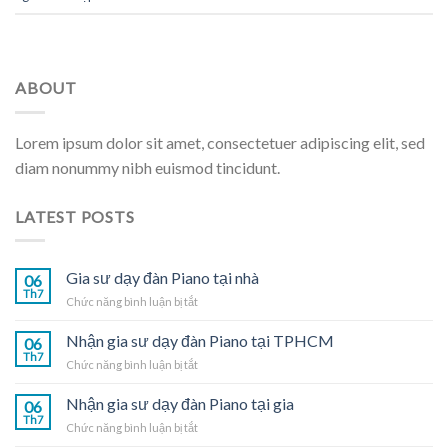
ABOUT
Lorem ipsum dolor sit amet, consectetuer adipiscing elit, sed
diam nonummy nibh euismod tincidunt.
LATEST POSTS
Gia sư dạy đàn Piano tại nhà
06
Th7
ở
Chức năng bình luận bị tắt
Gia
sư
Nhận gia sư dạy đàn Piano tại TPHCM
06
dạy
Th7
ở
Chức năng bình luận bị tắt
đàn
Nhận
Piano
gia
Nhận gia sư dạy đàn Piano tại gia
tại
06
sư
Th7
nhà
ở
Chức năng bình luận bị tắt
dạy
Nhận