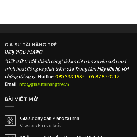
GIA SƯ
TÀI NĂNG TRẺ
DẠY HỌC PIANO
“Giữ chữ tín để thành công” là kim chỉ nam xuyên suốt quá
trình hoạt động và phát triển của Trung tâm
Hãy liên hệ với
chúng tôi ngay:
Hotline:
090 333 1985 – 09 87 87 0217
Email:
info@giasutainangtre.vn
BÀI VIẾT MỚI
Gia sư dạy đàn Piano tại nhà
06
Th7
ở
Chức năng bình luận bị tắt
Gia
sư