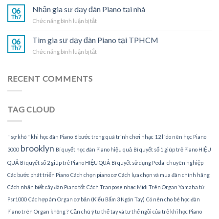
đàn
gia
Nhận gia sư dạy đàn Piano tại nhà
Piano
06
sư
Th7
tại
ở
Chức năng bình luận bị tắt
dạy
TPHCM
Nhận
đàn
gia
Tìm gia sư dạy đàn Piano tại TPHCM
Piano
06
sư
Th7
tại
ở
Chức năng bình luận bị tắt
dạy
gia
Tìm
đàn
gia
Piano
sư
RECENT COMMENTS
tại
dạy
nhà
đàn
Piano
TAG CLOUD
tại
TPHCM
" sợ khó " khi học đàn Piano
6 bước trong quá trình chơi nhạc
12 lí do nên học Piano
brooklyn
3000
Bí quyết học đàn Piano hiệu quả
Bí quyết số 1 giúp trẻ Piano HIỆU
QUẢ
Bí quyết số 2 giúp trẻ Piano HIỆU QUẢ
Bí quyết sử dụng Pedal chuyên nghiệp
Các bước phát triển Piano
Cách chọn piano cơ
Cách lựa chọn và mua đàn chính hãng
Cách nhận biết cây đàn Piano tốt
Cách Tranpose nhạc Midi Trên Organ Yamaha từ
Psr1000
Các hợp âm Organ cơ bản (Kiểu Bấm 3 Ngón Tay)
Có nên cho bé học đàn
Piano trên Organ không ?
Cần chú ý tư thế tay và tư thế ngồi của trẻ khi học Piano