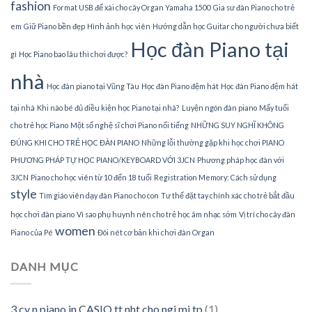
fashion
Format USB để xài cho cây Organ Yamaha 1500
Gia sư đàn Piano cho trẻ
em
Giữ Piano bền đẹp
Hình ảnh học viên
Hướng dẫn học Guitar cho người chưa biết
Học đàn Piano tại
gì
Học Piano bao lâu thì chơi được?
nhà
Học đàn piano tại Vũng Tàu
Học đàn Piano đệm hát
Học đàn Piano đệm hát
tại nhà
Khi nào bé đủ điều kiện học Piano tại nhà?
Luyện ngón đàn piano
Mấy tuổi
cho trẻ học Piano
Một số nghệ sĩ chơi Piano nổi tiếng
NHỮNG SUY NGHĨ KHÔNG
ĐÚNG KHI CHO TRẺ HỌC ĐÀN PIANO
Những lỗi thường gặp khi học chơi PIANO
PHƯƠNG PHÁP TỰ HỌC PIANO/KEYBOARD VỚI 3JCN
Phương pháp học đàn với
3JCN
Piano cho học viên từ 10 đến 18 tuổi
Registration Memory: Cách sử dụng
style
Tìm giáo viên dạy đàn Piano cho con
Tư thế đặt tay chính xác cho trẻ bắt đầu
học chơi đàn piano
Vì sao phụ huynh nên cho trẻ học âm nhạc sớm
Vị trí cho cây đàn
women
Piano của Pé
Đôi nét cơ bản khi chơi đàn Organ
DANH MỤC
3 cy n piano in CASIO tt nht cho ngi mi tp
(1)