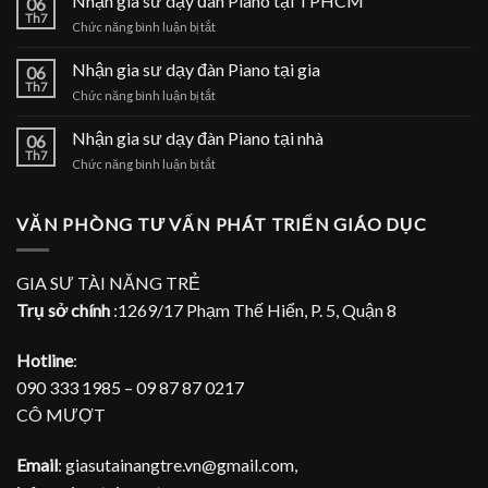
Nhận gia sư dạy đàn Piano tại TPHCM
06
dạy
Th7
ở
Chức năng bình luận bị tắt
đàn
Nhận
Piano
gia
Nhận gia sư dạy đàn Piano tại gia
tại
06
sư
Th7
nhà
ở
Chức năng bình luận bị tắt
dạy
Nhận
đàn
gia
Nhận gia sư dạy đàn Piano tại nhà
Piano
06
sư
Th7
tại
ở
Chức năng bình luận bị tắt
dạy
TPHCM
Nhận
đàn
gia
Piano
sư
VĂN PHÒNG TƯ VẤN PHÁT TRIỂN GIÁO DỤC
tại
dạy
gia
đàn
Piano
GIA SƯ TÀI NĂNG TRẺ
tại
Trụ sở chính
:1269/17 Phạm Thế Hiển, P. 5, Quận 8
nhà
Hotline
:
090 333 1985 – 09 87 87 0217
CÔ MƯỢT
Email
: giasutainangtre.vn@gmail.com,