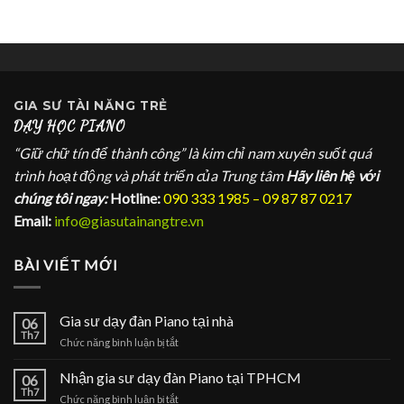
GIA SƯ
TÀI NĂNG TRẺ
DẠY HỌC PIANO
“Giữ chữ tín để thành công” là kim chỉ nam xuyên suốt quá
trình hoạt động và phát triển của Trung tâm
Hãy liên hệ với
chúng tôi ngay:
Hotline:
090 333 1985 – 09 87 87 0217
Email:
info@giasutainangtre.vn
BÀI VIẾT MỚI
Gia sư dạy đàn Piano tại nhà
06
Th7
ở
Chức năng bình luận bị tắt
Gia
sư
Nhận gia sư dạy đàn Piano tại TPHCM
06
dạy
Th7
ở
Chức năng bình luận bị tắt
đàn