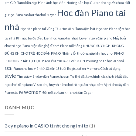
em
Giữ Piano bền đẹp
Hình ảnh học viên
Hướng dẫn học Guitar cho người chưa biết
Học đàn Piano tại
gì
Học Piano bao lâu thì chơi được?
nhà
Học đàn piano tại Vũng Tàu
Học đàn Piano đệm hát
Học đàn Piano đệm hát
tại nhà
Khi nào bé đủ điều kiện học Piano tại nhà?
Luyện ngón đàn piano
Mấy tuổi
cho trẻ học Piano
Một số nghệ sĩ chơi Piano nổi tiếng
NHỮNG SUY NGHĨ KHÔNG
ĐÚNG KHI CHO TRẺ HỌC ĐÀN PIANO
Những lỗi thường gặp khi học chơi PIANO
PHƯƠNG PHÁP TỰ HỌC PIANO/KEYBOARD VỚI 3JCN
Phương pháp học đàn với
3JCN
Piano cho học viên từ 10 đến 18 tuổi
Registration Memory: Cách sử dụng
style
Tìm giáo viên dạy đàn Piano cho con
Tư thế đặt tay chính xác cho trẻ bắt đầu
học chơi đàn piano
Vì sao phụ huynh nên cho trẻ học âm nhạc sớm
Vị trí cho cây đàn
women
Piano của Pé
Đôi nét cơ bản khi chơi đàn Organ
DANH MỤC
3 cy n piano in CASIO tt nht cho ngi mi tp
(1)