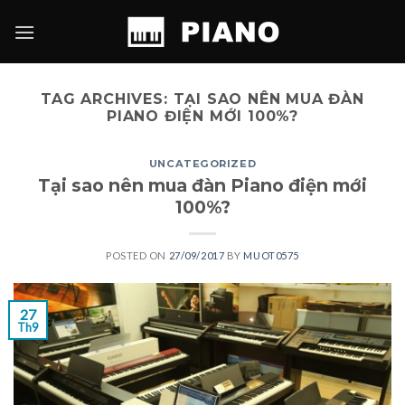
Skip
to
content
TAG ARCHIVES:
TẠI SAO NÊN MUA ĐÀN
PIANO ĐIỆN MỚI 100%?
UNCATEGORIZED
Tại sao nên mua đàn Piano điện mới
100%?
POSTED ON
27/09/2017
BY
MUOT0575
27
Th9