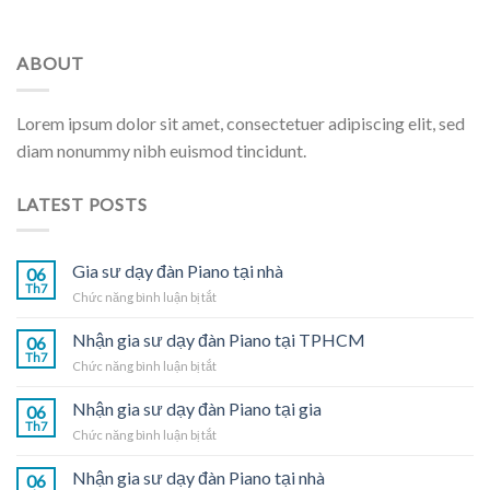
ABOUT
Lorem ipsum dolor sit amet, consectetuer adipiscing elit, sed
diam nonummy nibh euismod tincidunt.
LATEST POSTS
Gia sư dạy đàn Piano tại nhà
06
Th7
ở
Chức năng bình luận bị tắt
Gia
sư
Nhận gia sư dạy đàn Piano tại TPHCM
06
dạy
Th7
ở
Chức năng bình luận bị tắt
đàn
Nhận
Piano
gia
Nhận gia sư dạy đàn Piano tại gia
tại
06
sư
Th7
nhà
ở
Chức năng bình luận bị tắt
dạy
Nhận
đàn
gia
Nhận gia sư dạy đàn Piano tại nhà
Piano
06
sư