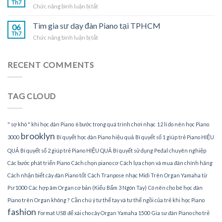
Th7
tại
ở
Chức năng bình luận bị tắt
dạy
TPHCM
Nhận
đàn
gia
Tìm gia sư dạy đàn Piano tại TPHCM
Piano
06
sư
Th7
tại
ở
Chức năng bình luận bị tắt
dạy
gia
Tìm
đàn
gia
Piano
sư
RECENT COMMENTS
tại
dạy
nhà
đàn
Piano
TAG CLOUD
tại
TPHCM
" sợ khó " khi học đàn Piano
6 bước trong quá trình chơi nhạc
12 lí do nên học Piano
brooklyn
3000
Bí quyết học đàn Piano hiệu quả
Bí quyết số 1 giúp trẻ Piano HIỆU
QUẢ
Bí quyết số 2 giúp trẻ Piano HIỆU QUẢ
Bí quyết sử dụng Pedal chuyên nghiệp
Các bước phát triển Piano
Cách chọn piano cơ
Cách lựa chọn và mua đàn chính hãng
Cách nhận biết cây đàn Piano tốt
Cách Tranpose nhạc Midi Trên Organ Yamaha từ
Psr1000
Các hợp âm Organ cơ bản (Kiểu Bấm 3 Ngón Tay)
Có nên cho bé học đàn
Piano trên Organ không ?
Cần chú ý tư thế tay và tư thế ngồi của trẻ khi học Piano
fashion
Format USB để xài cho cây Organ Yamaha 1500
Gia sư đàn Piano cho trẻ