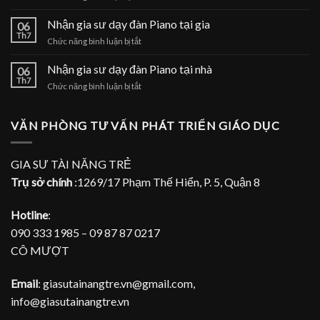
Nhận
Piano
gia
Nhận gia sư dạy đàn Piano tại gia
tại
06
sư
Th7
nhà
ở
Chức năng bình luận bị tắt
dạy
Nhận
đàn
gia
Nhận gia sư dạy đàn Piano tại nhà
Piano
06
sư
Th7
tại
ở
Chức năng bình luận bị tắt
dạy
TPHCM
Nhận
đàn
gia
Piano
sư
VĂN PHÒNG TƯ VẤN PHÁT TRIỂN GIÁO DỤC
tại
dạy
gia
đàn
Piano
GIA SƯ TÀI NĂNG TRẺ
tại
Trụ sở chính
:1269/17 Phạm Thế Hiển, P. 5, Quận 8
nhà
Hotline
:
090 333 1985 – 09 87 87 0217
CÔ MƯỢT
Email
: giasutainangtre.vn@gmail.com,
info@giasutainangtre.vn