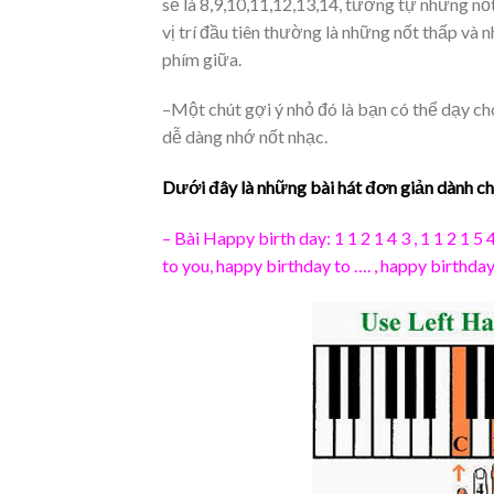
sẽ là 8,9,10,11,12,13,14, tương tự những nố
vị trí đầu tiên thường là những nốt thấp và
phím giữa.
–Một chút gợi ý nhỏ đó là bạn có thể dạy ch
dễ dàng nhớ nốt nhạc.
Dưới đây là những bài hát đơn giản dành c
– Bài Happy birth day: 1 1 2 1 4 3 , 1 1 2 1 5
to you, happy birthday to …. , happy birthday