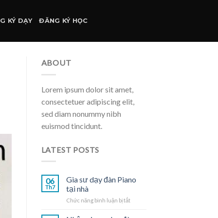
G KÝ DẠY
ĐĂNG KÝ HỌC
ABOUT
Lorem ipsum dolor sit amet,
consectetuer adipiscing elit,
sed diam nonummy nibh
euismod tincidunt.
LATEST POSTS
Gia sư dạy đàn Piano
06
Th7
tại nhà
ở
Chức năng bình luận bị tắt
Gia
sư