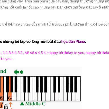
t sau cũng vậy. Trên bàn phím của cây đàn, thông thường những nố
 những nốt cuối là nốt cao nhưng khi bạn chơi thường đặt tay ở nh
o trẻ đếm ngón tay của mình từ trái qua phải tương ứng, để bé có 
ho những bé lớp vỡ lòng mới bắt đầu
học đàn Piano
.
 4 , 1 1 8 6 4 3 2 , 6# 6# 6 4 5 4 Happy birthday to you, happy birthd
 to you.