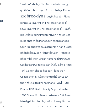
n
" sợ khó " khi học đàn Piano
6 bước trong
quá trình chơi nhạc
12 lí do nên học Piano
brooklyn
3000
Bí quyết học đàn Piano
no
hiệu quả
Bí quyết số 1 giúp trẻ Piano HIỆU
QUẢ
Bí quyết số 2 giúp trẻ Piano HIỆU QUẢ
Bí quyết sử dụng Pedal chuyên nghiệp
Các
bước phát triển Piano
Cách chọn piano cơ
Cách lựa chọn và mua đàn chính hãng
Cách
nhận biết cây đàn Piano tốt
Cách Tranpose
nhạc Midi Trên Organ Yamaha từ Psr1000
Các hợp âm Organ cơ bản (Kiểu Bấm 3 Ngón
Tay)
Có nên cho bé học đàn Piano trên
Organ không ?
Cần chú ý tư thế tay và tư
fashion
thế ngồi của trẻ khi học Piano
Format USB để xài cho cây Organ Yamaha
1500
Gia sư đàn Piano cho trẻ em
Giữ Piano
i
bền đẹp
Hình ảnh học viên
Hướng dẫn học