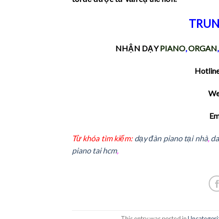
TRUN
NHẬN DẠY
PIANO
,
ORGAN
Hotline
We
Em
Từ khóa tìm kiếm:
dạy đàn piano tại nhà
,
da
piano tai hcm
,
This entry was posted in
Uncategori