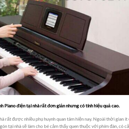
 Piano điện tại nhà rất đơn giản nhưng có tính hiệu quả cao.
hà rất được nhiều phụ huynh quan tâm hiện nay. Ngoài thời gian ít 
ngón tại nhà sẽ làm cho bé cảm thấy quen thuộc với phím đàn, có 