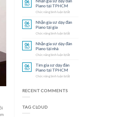
Nhận gia sư dạy đàn
06
dạy
Th7
Piano tại TPHCM
đàn
ở
Chức năng bình luận bị tắt
Piano
Nhận
tại
gia
Nhận gia sư dạy đàn
nhà
06
sư
Th7
Piano tại gia
dạy
ở
Chức năng bình luận bị tắt
đàn
Nhận
Piano
gia
Nhận gia sư dạy đàn
tại
06
sư
TPHCM
Th7
Piano tại nhà
dạy
ở
Chức năng bình luận bị tắt
đàn
Nhận
Piano
gia
Tìm gia sư dạy đàn
tại
06
sư
gia
Th7
Piano tại TPHCM
dạy
ở
Chức năng bình luận bị tắt
đàn
Tìm
Piano
gia
tại
sư
RECENT COMMENTS
nhà
dạy
đàn
Piano
TAG CLOUD
ỏi
tại
TPHCM
cảm