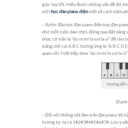
giác tay tốt. Hiểu được những vấn đề đó, h
mới
học đàn piano điện
một số cách bấm ph
– Bước đầu học đàn piano điện hay đàn piano
như một cuộc dạo chơi, đừng quá đặt nặng vấ
nhạc cơ bản là “do re mi fa sol la si” để cho
bảng chữ cái A B C tương ứng là “A B C D E F
quen với 7 nốt tiếp theo “do re mi fa sol la s
Hướng dẫn c
Đánh 
– Đối với những nốt đen trên đàn piano thì
tương tự, ta có 1#2#3#4#5#6#7#. Lưu ý nếu b