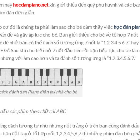
ôm nay
hocdanpiano.net
xin giới thiệu đến quý phụ huynh và các bạ
ím đàn đơn giản.
 cơ đó là chúng ta phải làm sao cho bé cảm thấy việc
học đàn pia
n đề và gây áp lực cho bé. Bạn giới thiệu cho bé về tổ hợp 7 nốt
 bé dễ nhớ bạn có thể đánh số tương ứng 7 nốt là “1 2 3 4 5 6 7” hay
 G”. Sau khi cho trẻ nhớ 7 nốt đầu tiên rồi bạn tiếp tục cho bé làm
i” nhưng với âm cao hơn và ta đánh số tương ưng là “1.2.3.4.5.6.7.”
ách đánh đàn Piano điện tại nhà cho bé
dấu các phím theo chữ cái ABC
 bằng cách tương tự như những nốt trắng ở trên bạn cũng đánh dấu
ạn đặt tay ở tổ hợp nốt 1,2,3,4,5,6,7 thì những phím đàn bên phả