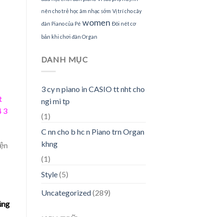
nên cho trẻ học âm nhạc sớm
Vị trí cho cây
women
đàn Piano của Pé
Đôi nét cơ
bản khi chơi đàn Organ
DANH MỤC
3 cy n piano in CASIO tt nht cho
t
ngi mi tp
4 3
(1)
C nn cho b hc n Piano trn Organ
khng
yện
(1)
Style
(5)
Uncategorized
(289)
húng