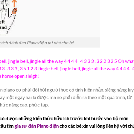
ách đánh đàn Piano điện tại nhà cho bé
bell, jingle bell, jingle all the way 4 4 4 4 , 4 3 3 3 , 3 2 2 3 2 5 Oh wha
3 , 3 3 3 , 3 5 1 2 3 Jingle bell, jingle bell, jingle all the way 4 4 4 4 , 
one horse open sleigh!
 piano cơ phải đòi hỏi người học có tính kiên nhẫn, siêng năng lu
y một ngày hai là được mà nó phải diễn ra theo một quá trình, từ
hức nâng cao, phức tạp.
bé có được những kiến thức hữu ích trước khi bước vào bộ môn
cầu tìm
gia sư đàn Piano điện
cho các bé
xin vui lòng liên hệ với c