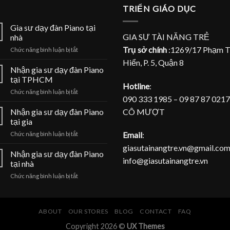
TRIỂN GIÁO DỤC
Gia sư dạy đàn Piano tại
GIA SƯ TÀI NĂNG TRẺ
nhà
Trụ sở chính
:1269/17 Phạm 
ở
Chức năng bình luận bị tắt
Gia
Hiển, P. 5, Quận 8
sư
Nhận gia sư dạy đàn Piano
dạy
tại TPHCM
đàn
Hotline
:
ở
Chức năng bình luận bị tắt
Piano
090 333 1985 – 09 87 87 0217
Nhận
tại
gia
CÔ MƯỢT
Nhận gia sư dạy đàn Piano
nhà
sư
tại gia
dạy
ở
Email
:
Chức năng bình luận bị tắt
đàn
Nhận
Piano
giasutainangtre.vn@gmail.com
gia
Nhận gia sư dạy đàn Piano
tại
info@giasutainangtre.vn
sư
TPHCM
tại nhà
dạy
ở
Chức năng bình luận bị tắt
đàn
Nhận
Piano
gia
tại
sư
gia
dạy
ABOUT
OUR STORES
BLOG
CONTACT
FAQ
đàn
Copyright 2026 ©
UX Themes
Piano