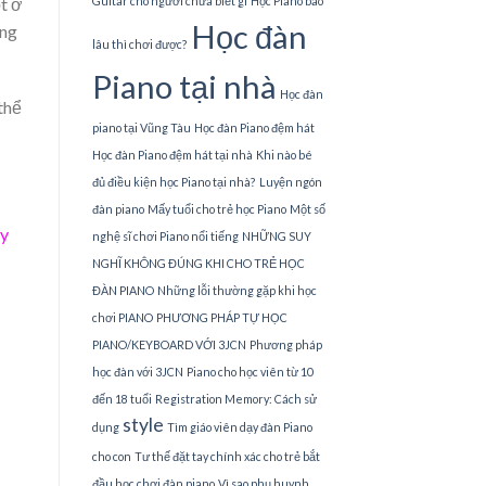
t ở
Guitar cho người chưa biết gì
Học Piano bao
Học đàn
ững
lâu thì chơi được?
Piano tại nhà
Học đàn
thể
piano tại Vũng Tàu
Học đàn Piano đệm hát
Học đàn Piano đệm hát tại nhà
Khi nào bé
đủ điều kiện học Piano tại nhà?
Luyện ngón
đàn piano
Mấy tuổi cho trẻ học Piano
Một số
ay
nghệ sĩ chơi Piano nổi tiếng
NHỮNG SUY
NGHĨ KHÔNG ĐÚNG KHI CHO TRẺ HỌC
ĐÀN PIANO
Những lỗi thường gặp khi học
chơi PIANO
PHƯƠNG PHÁP TỰ HỌC
PIANO/KEYBOARD VỚI 3JCN
Phương pháp
học đàn với 3JCN
Piano cho học viên từ 10
đến 18 tuổi
Registration Memory: Cách sử
style
dụng
Tìm giáo viên dạy đàn Piano
cho con
Tư thế đặt tay chính xác cho trẻ bắt
đầu học chơi đàn piano
Vì sao phụ huynh