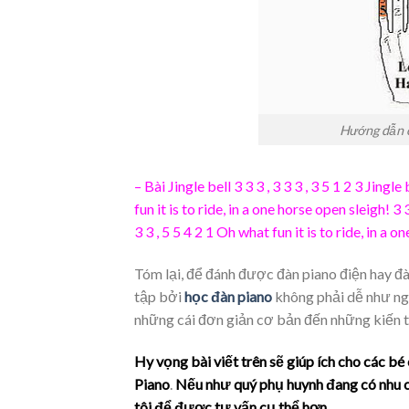
Hướng dẫn c
– Bài Jingle bell 3 3 3 , 3 3 3 , 3 5 1 2 3 Jingle 
fun it is to ride, in a one horse open sleigh! 3 3 
3 3 , 5 5 4 2 1 Oh what fun it is to ride, in a 
Tóm lại, để đánh được đàn piano điện hay đàn
tập bởi
học đàn piano
không phải dễ như ngà
những cái đơn giản cơ bản đến những kiến t
Hy vọng bài viết trên sẽ giúp ích cho các 
Piano
.
Nếu như quý phụ huynh đang có nhu 
tôi để được tư vấn cụ thể hơn.