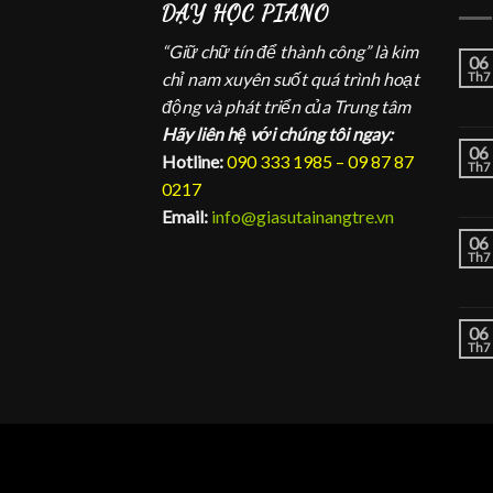
DẠY HỌC PIANO
“Giữ chữ tín để thành công” là kim
06
chỉ nam xuyên suốt quá trình hoạt
Th7
động và phát triển của Trung tâm
Hãy liên hệ với chúng tôi ngay:
06
Hotline:
090 333 1985 – 09 87 87
Th7
0217
Email:
info@giasutainangtre.vn
06
Th7
06
Th7